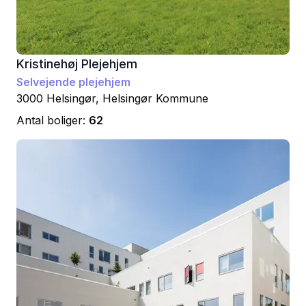
Kristinehøj Plejehjem
Selvejende plejehjem
3000
Helsingør
,
Helsingør
Kommune
Antal boliger:
62