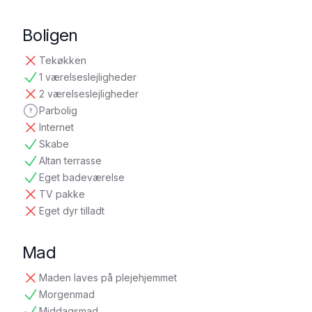
Boligen
Tekøkken
ikke tilgængelig
1 værelseslejligheder
tilgængelig
2 værelseslejligheder
ikke tilgængelig
Parbolig
ikke oplyst
Internet
ikke tilgængelig
Skabe
tilgængelig
Altan terrasse
tilgængelig
Eget badeværelse
tilgængelig
TV pakke
ikke tilgængelig
Eget dyr tilladt
ikke tilgængelig
Mad
Maden laves på plejehjemmet
ikke tilgængelig
Morgenmad
tilgængelig
Middagsmad