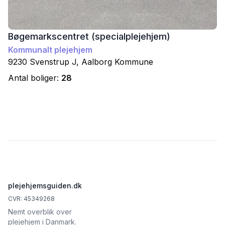
Bøgemarkscentret (specialplejehjem)
Kommunalt plejehjem
9230
Svenstrup J
,
Aalborg
Kommune
Antal boliger:
28
Footer
plejehjemsguiden.dk
CVR: 45349268
Nemt overblik over
plejehjem i Danmark.