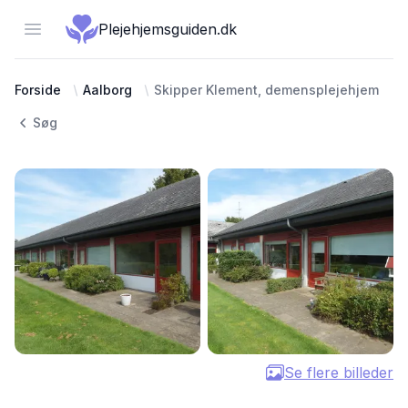
Open menu
Plejehjemsguiden.dk
Forside
Aalborg
Skipper Klement, demensplejehjem
Søg
Se flere billeder