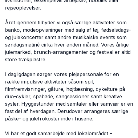
livshistorier, eksempelvis arbejdsliv, hobbies eller
rejseoplevelser.
Året igennem tilbyder vi også særlige aktiviteter som
banko, modeopvisninger med salg af tøj, fødselsdags-
og julekoncerter samt andre musikalske events som
søndagsmatiné cirka hver anden måned. Vores årlige
julemarked, brunch-arrangementer og festival er altid
store trækplastre.
I dagligdagen sørger vores plejepersonale for en
række impulsive aktiviteter såsom spil,
filmfremvisninger, gåture, højtlæsning, cykelture på
duo-cykler, spabade, sangsessioner samt kreative
sysler. Hyggestunder med samtaler eller samvær er en
fast del af hverdagen. Derudover arrangeres særlige
påske- og julefrokoster inde i husene.
Vi har et godt samarbejde med lokalområdet –