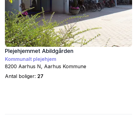
Plejehjemmet Abildgården
Kommunalt plejehjem
8200
Aarhus N
,
Aarhus
Kommune
Antal boliger:
27
Footer