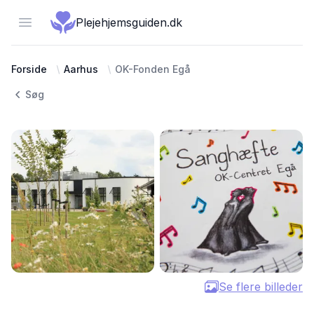
Open menu
Plejehjemsguiden.dk
Forside
Aarhus
OK-Fonden Egå
Søg
Se flere billeder