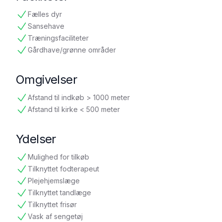
Fælles dyr
tilgængelig
Sansehave
tilgængelig
Træningsfaciliteter
tilgængelig
Gårdhave/grønne områder
tilgængelig
Omgivelser
Afstand til indkøb > 1000 meter
tilgængelig
Afstand til kirke < 500 meter
tilgængelig
Ydelser
Mulighed for tilkøb
tilgængelig
Tilknyttet fodterapeut
tilgængelig
Plejehjemslæge
tilgængelig
Tilknyttet tandlæge
tilgængelig
Tilknyttet frisør
tilgængelig
Vask af sengetøj
tilgængelig