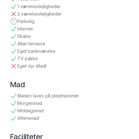
tilgængelig
1 værelseslejligheder
tilgængelig
2 værelseslejligheder
ikke tilgængelig
Parbolig
ikke oplyst
Internet
tilgængelig
Skabe
tilgængelig
Altan terrasse
tilgængelig
Eget badeværelse
tilgængelig
TV pakke
tilgængelig
Eget dyr tilladt
ikke tilgængelig
Mad
Maden laves på plejehjemmet
tilgængelig
Morgenmad
tilgængelig
Middagsmad
tilgængelig
Aftensmad
tilgængelig
Faciliteter