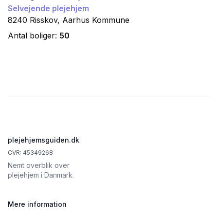
Selvejende plejehjem
8240
Risskov
,
Aarhus
Kommune
Antal boliger:
50
Footer
plejehjemsguiden.dk
CVR: 45349268
Nemt overblik over
plejehjem i Danmark.
Mere information