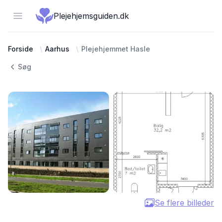
Open menu
Plejehjemsguiden.dk
Forside
Aarhus
Plejehjemmet Hasle
Søg
Se flere billeder