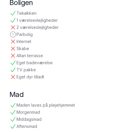
Boligen
Tekøkken
tilgængelig
1 værelseslejligheder
tilgængelig
2 værelseslejligheder
ikke tilgængelig
Parbolig
ikke oplyst
Internet
ikke tilgængelig
Skabe
ikke tilgængelig
Altan terrasse
ikke tilgængelig
Eget badeværelse
tilgængelig
TV pakke
tilgængelig
Eget dyr tilladt
ikke tilgængelig
Mad
Maden laves på plejehjemmet
tilgængelig
Morgenmad
tilgængelig
Middagsmad
tilgængelig
Aftensmad
tilgængelig