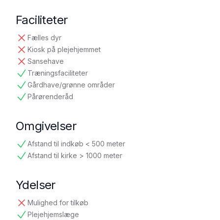
Faciliteter
Fælles dyr
ikke tilgængelig
Kiosk på plejehjemmet
ikke tilgængelig
Sansehave
ikke tilgængelig
Træningsfaciliteter
tilgængelig
Gårdhave/grønne områder
tilgængelig
Pårørenderåd
tilgængelig
Omgivelser
Afstand til indkøb < 500 meter
tilgængelig
Afstand til kirke > 1000 meter
tilgængelig
Ydelser
Mulighed for tilkøb
ikke tilgængelig
Plejehjemslæge
tilgængelig