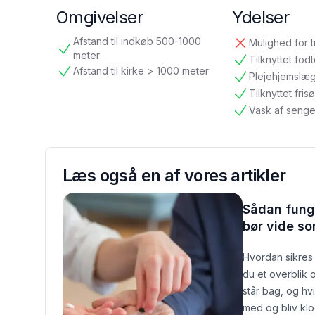
Omgivelser
Ydelser
Afstand til indkøb 500-1000
Mulighed for t
ikke tilgængelig
tilgængelig
meter
Tilknyttet fod
tilgængelig
Afstand til kirke > 1000 meter
Plejehjemslæ
tilgængelig
tilgængelig
Tilknyttet frisø
tilgængelig
Vask af senge
tilgængelig
Læs også en af vores artikler
Sådan funge
bør vide s
Hvordan sikres
du et overblik 
står bag, og hvi
med og bliv kl