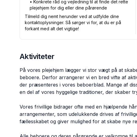
•⁠ Konkrete råd og vejledning til at finde det rette
plejehjem for dig eller dine pårørende
Tilmeld dig nemt herunder ved at udfylde dine
kontaktoplysninger. Så sørger vi for, at du er på
forkant med alt det vigtige!
Aktiviteter
På vores plejehjem lægger vi stor vægt på at skab
beboere. Derfor arrangerer vi en bred vifte af akti
der præsenteres i vores beboerblad. Mange af disse
en del af vores hyggelige traditioner, der skaber 
Vores frivillige bidrager ofte med en hjælpende hå
arrangementer, som udelukkende drives af frivill
fællesskabet og giver mulighed for at skabe nye re
Alle beboere og deres pårørende er velkomne til 