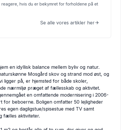
 reagere, hvis du er bekymret for forholdene på et
Se alle vores artikler her
hjem en idyllisk balance mellem byliv og natur.
n naturskønne Mosgård skov og strand mod øst, og
ligger på, er hjemsted for både skoler,
nde nærmiljø præget af fællesskab og aktivitet.
 gennemgået en omfattende modernisering i 2006-
rt for beboerne. Boligen omfatter 50 lejligheder
eres egen dagligstue/spisestue med TV samt
 fælles aktiviteter.
81 m2 og består alle af to rum, der giver en god