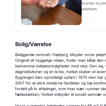
hvordan du kan
plejehjem.
Bolig/Værelse
Beliggende centralt i Højbjerg, tilbyder vores pleje
Omgivet af hyggelige villaer, finder man både de
bekvemme indkøbsmuligheder mod vest. Den vej, vi 
daginstitutioner og en kirke, hvilket skaber et leve
Bygningen blev oprindeligt opført i 1970 men har
2007 for at sikre moderne faciliteter og høj komfo
fordelt på to afdelinger, som hver især rummer d
fælleskøkken, hvilket indbyder til socialt samvær og
Vores rummelige lejligheder varierer fra 65 m2 til 