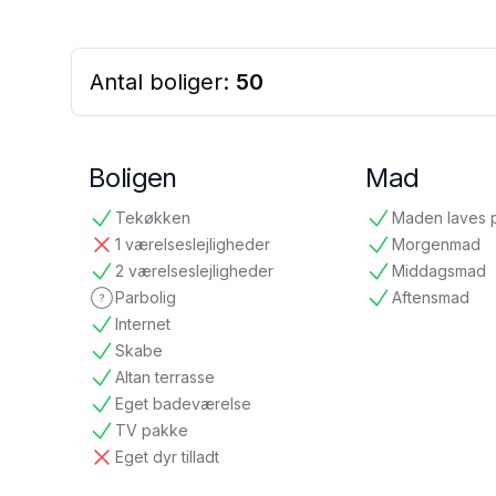
Antal boliger:
50
Boligen
Mad
Tekøkken
Maden laves 
tilgængelig
tilgængelig
1 værelseslejligheder
Morgenmad
ikke tilgængelig
tilgængelig
2 værelseslejligheder
Middagsmad
tilgængelig
tilgængelig
Parbolig
Aftensmad
ikke oplyst
tilgængelig
Internet
tilgængelig
Skabe
tilgængelig
Altan terrasse
tilgængelig
Eget badeværelse
tilgængelig
TV pakke
tilgængelig
Eget dyr tilladt
ikke tilgængelig