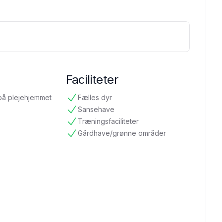
Faciliteter
på plejehjemmet
Fælles dyr
tilgængelig
Sansehave
tilgængelig
Træningsfaciliteter
tilgængelig
Gårdhave/grønne områder
tilgængelig