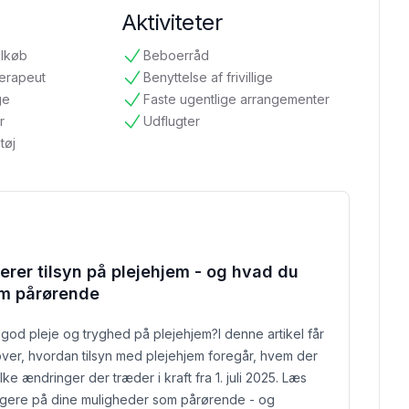
Aktiviteter
ilkøb
Beboerråd
tilgængelig
terapeut
Benyttelse af frivillige
tilgængelig
ge
Faste ugentlige arrangementer
tilgængelig
r
Udflugter
tilgængelig
tøj
rer tilsyn på plejehjem - og hvad du
om pårørende
 god pleje og tryghed på plejehjem?
I denne artikel får
over, hvordan tilsyn med plejehjem foregår, hvem der
lke ændringer der træder i kraft fra 1. juli 2025. Læs
ogere på dine muligheder som pårørende - og