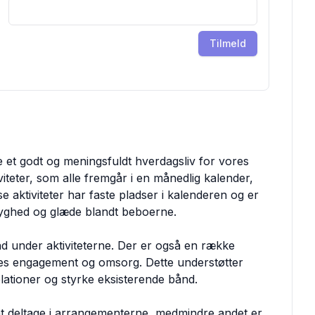
Tilmeld
e et godt og meningsfuldt hverdagsliv for vores
viteter, som alle fremgår i en månedlig kalender,
 aktiviteter har faste pladser i kalenderen og er
tryghed og glæde blandt beboerne.
nd under aktiviteterne. Der er også en række
iges engagement og omsorg. Dette understøtter
lationer og styrke eksisterende bånd.
at deltage i arrangementerne, medmindre andet er