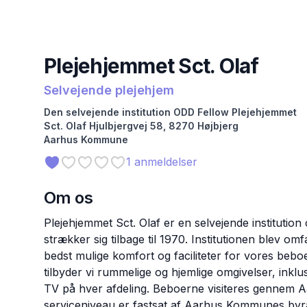
Plejehjemmet Sct. Olaf
Selvejende plejehjem
Den selvejende institution ODD Fellow Plejehjemmet
Sct. Olaf
Hjulbjergvej 58
,
8270
Højbjerg
Aarhus
Kommune
1
anmeldelser
Om os
Plejehjemmet Sct. Olaf er en selvejende institution
strækker sig tilbage til 1970. Institutionen blev o
bedst mulige komfort og faciliteter for vores beboe
tilbyder vi rummelige og hjemlige omgivelser, inkl
TV på hver afdeling. Beboerne visiteres gennem
serviceniveau er fastsat af Aarhus Kommunes byråd