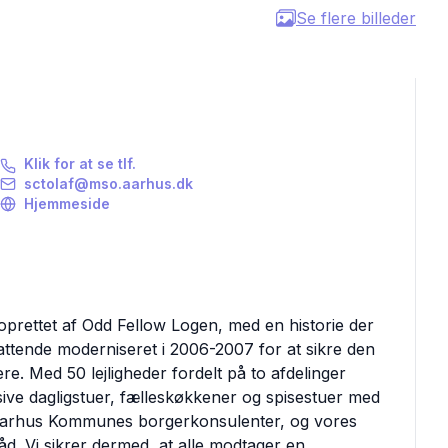
Se flere billeder
Klik for at se tlf.
sctolaf@mso.aarhus.dk
Hjemmeside
 oprettet af Odd Fellow Logen, med en historie der
mfattende moderniseret i 2006-2007 for at sikre den
re. Med 50 lejligheder fordelt på to afdelinger
usive dagligstuer, fælleskøkkener og spisestuer med
 Aarhus Kommunes borgerkonsulenter, og vores
. Vi sikrer dermed, at alle modtager en