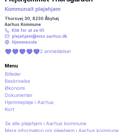
Kommunalt plejehjem
Thorsvej
30
,
8230
Åbyhøj
Aarhus
Kommune
Klik for at se tlf.
plejehjem@mso.aarhus.dk
Hjemmeside
2
anmeldelser
Menu
Billeder
Beskrivelse
Økonomi
Dokumenter
Hjemmepleje i
Aarhus
Kort
Se alle plejehjem i
Aarhus
kommune
Mere information om plejehjem i
Aarhus
kommune