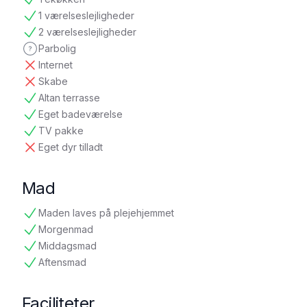
tilgængelig
1 værelseslejligheder
tilgængelig
2 værelseslejligheder
tilgængelig
Parbolig
ikke oplyst
Internet
ikke tilgængelig
Skabe
ikke tilgængelig
Altan terrasse
tilgængelig
Eget badeværelse
tilgængelig
TV pakke
tilgængelig
Eget dyr tilladt
ikke tilgængelig
Mad
Maden laves på plejehjemmet
tilgængelig
Morgenmad
tilgængelig
Middagsmad
tilgængelig
Aftensmad
tilgængelig
Faciliteter