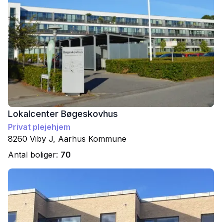
Lokalcenter Bøgeskovhus
Privat plejehjem
8260
Viby J
,
Aarhus
Kommune
Antal boliger:
70