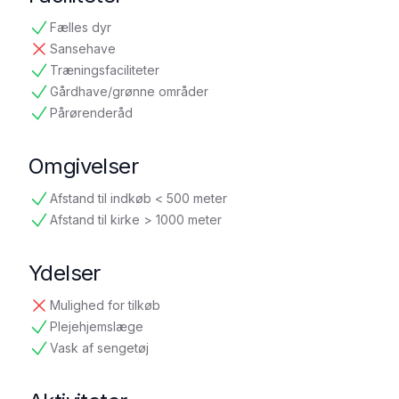
Fælles dyr
tilgængelig
Sansehave
ikke tilgængelig
Træningsfaciliteter
tilgængelig
Gårdhave/grønne områder
tilgængelig
Pårørenderåd
tilgængelig
Omgivelser
Afstand til indkøb < 500 meter
tilgængelig
Afstand til kirke > 1000 meter
tilgængelig
Ydelser
Mulighed for tilkøb
ikke tilgængelig
Plejehjemslæge
tilgængelig
Vask af sengetøj
tilgængelig