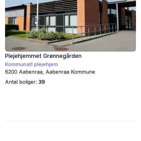
Plejehjemmet Grønnegården
Kommunalt plejehjem
6200
Aabenraa
,
Aabenraa
Kommune
Antal boliger:
39
Footer