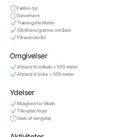
Fælles dyr
ikke oplyst
Sansehave
ikke oplyst
Træningsfaciliteter
tilgængelig
Gårdhave/grønne områder
tilgængelig
Pårørenderåd
tilgængelig
Omgivelser
Afstand til indkøb < 500 meter
tilgængelig
Afstand til kirke < 500 meter
tilgængelig
Ydelser
Mulighed for tilkøb
tilgængelig
Tilknyttet frisør
tilgængelig
Vask af sengetøj
ikke oplyst
Aktiviteter