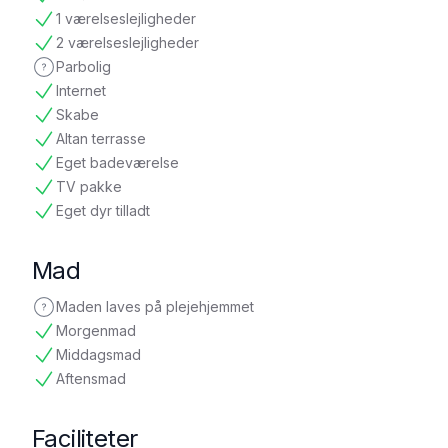
tilgængelig
1 værelseslejligheder
tilgængelig
2 værelseslejligheder
tilgængelig
Parbolig
ikke oplyst
Internet
tilgængelig
Skabe
tilgængelig
Altan terrasse
tilgængelig
Eget badeværelse
tilgængelig
TV pakke
tilgængelig
Eget dyr tilladt
tilgængelig
Mad
Maden laves på plejehjemmet
ikke oplyst
Morgenmad
tilgængelig
Middagsmad
tilgængelig
Aftensmad
tilgængelig
Faciliteter