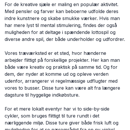
For de kreative sjæle er maling en populær aktivitet.
Med pensler og farver kan beboerne udfolde deres
indre kunstnere og skabe smukke værker. Hvis man
har mere lyst til mental stimulering, findes der også
muligheden for at deltage i spændende lottospil og
diverse andre spil, der både underholder og udfordrer.
Vores træværksted er et sted, hvor hænderne
arbejder flittigt på forskellige projekter. Her kan man
både være kreativ og praktisk på samme tid. Og for
dem, der nyder at komme ud og opleve verden
udenfor, arrangerer vi regelmæssige udflugter med
vores to busser. Disse ture kan være alt fra længere
dagsture til hyggelige indkøbsture.
For et mere lokalt eventyr har vi to side-by-side
cykler, som bruges flittigt til ture rundt i det
nærliggende miljø. Disse ture giver både frisk luft og
muligheden for at se nærområdet fra en ny vinkel.