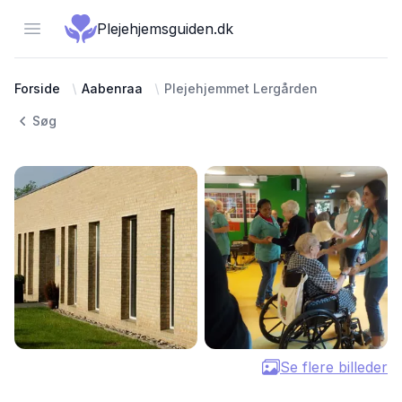
Open menu
Plejehjemsguiden.dk
Forside
Aabenraa
Plejehjemmet Lergården
Søg
Se flere billeder