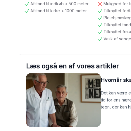
Afstand til indkøb < 500 meter
Mulighed for t
tilgængelig
ikke tilgængelig
Afstand til kirke > 1000 meter
Tilknyttet fod
tilgængelig
tilgængelig
Plejehjemslæ
tilgængelig
Tilknyttet ta
tilgængelig
Tilknyttet frisø
tilgængelig
Vask af senge
tilgængelig
Læs også en af vores artikler
Hvornår sk
Det kan være e
tid for ens nær
tegn, der kan h