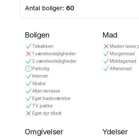
Antal boliger:
60
Boligen
Mad
Tekøkken
Maden laves 
tilgængelig
ikke tilgængelig
1 værelseslejligheder
Morgenmad
ikke tilgængelig
tilgængelig
2 værelseslejligheder
Middagsmad
tilgængelig
tilgængelig
Parbolig
Aftensmad
ikke oplyst
tilgængelig
Internet
tilgængelig
Skabe
tilgængelig
Altan terrasse
tilgængelig
Eget badeværelse
tilgængelig
TV pakke
tilgængelig
Eget dyr tilladt
ikke tilgængelig
Omgivelser
Ydelser