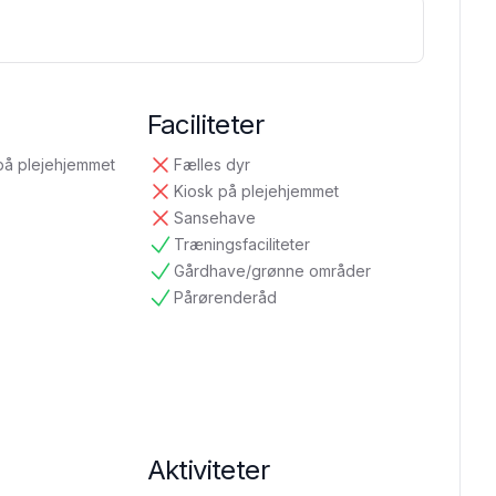
Faciliteter
på plejehjemmet
Fælles dyr
ikke tilgængelig
Kiosk på plejehjemmet
ikke tilgængelig
Sansehave
ikke tilgængelig
Træningsfaciliteter
tilgængelig
Gårdhave/grønne områder
tilgængelig
Pårørenderåd
tilgængelig
Aktiviteter