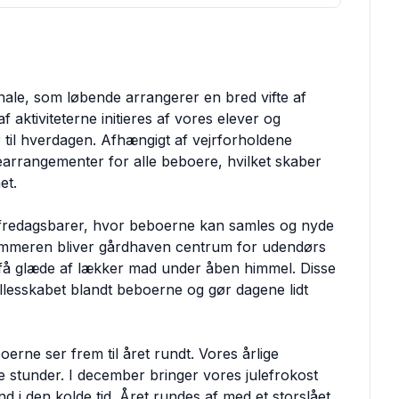
nale, som løbende arrangerer en bred vifte af
f aktiviteterne initieres af vores elever og
er til hverdagen. Afhængigt af vejrforholdene
earrangementer for alle beboere, hvilket skaber
et.
å fredagsbarer, hvor beboerne kan samles og nyde
ommeren bliver gårdhaven centrum for udendørs
an få glæde af lækker mad under åben himmel. Disse
llesskabet blandt beboerne og gør dagene lidt
erne ser frem til året rundt. Vores årlige
e stunder. I december bringer vores julefrokost
i den kolde tid. Året rundes af med et storslået