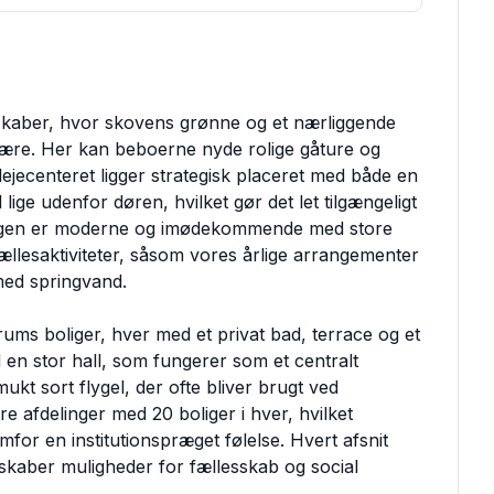
skaber, hvor skovens grønne og et nærliggende
ære. Her kan beboerne nyde rolige gåture og
ejecenteret ligger strategisk placeret med både en
lige udenfor døren, hvilket gør det let tilgængeligt
ingen er moderne og imødekommende med store
ællesaktiviteter, såsom vores årlige arrangementer
e med springvand.
-rums boliger, hver med et privat bad, terrace og et
n stor hall, som fungerer som et centralt
t sort flygel, der ofte bliver brugt ved
tre afdelinger med 20 boliger i hver, hvilket
mfor en institutionspræget følelse. Hvert afsnit
 skaber muligheder for fællesskab og social