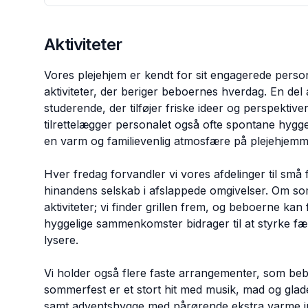
Aktiviteter
Vores plejehjem er kendt for sit engagerede perso
aktiviteter, der beriger beboernes hverdag. En del a
studerende, der tilføjer friske ideer og perspektiv
tilrettelægger personalet også ofte spontane hygg
en varm og familievenlig atmosfære på plejehjemm
Hver fredag forvandler vi vores afdelinger til sm
hinandens selskab i afslappede omgivelser. Om s
aktiviteter; vi finder grillen frem, og beboerne k
hyggelige sammenkomster bidrager til at styrke fæ
lysere.
Vi holder også flere faste arrangementer, som bebo
sommerfest er et stort hit med musik, mad og glad
samt adventshygge med pårørende ekstra varme ind 