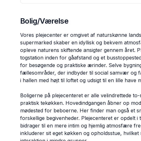
Bolig/Værelse
Vores plejecenter er omgivet af naturskønne land
supermarked skaber en idyllisk og bekvem atmosf
opleve naturens skiftende ansigter gennem året. Pl
togstation inden for gåafstand og et busstoppested 
for besøgende og praktiske ærinder. Selve bygn
fællesområder, der indbyder til social samvær og f
i hallen med højt til loftet og udsigt til en lille hav
Boligerne på plejecenteret er alle velindrettede to
praktisk tekøkken. Hovedindgangen åbner op mod e
mødested for beboerne. Her finder man også et smuk
forskellige begivenheder. Plejecenteret er opdelt i 
bidrager til en mere intim og hjemlig atmosfære fre
inkluderer sit eget køkken og opholdsstue, hvilket
interaktion i mindre grupper.