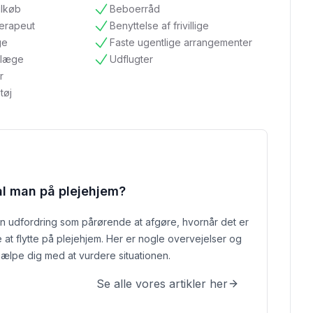
ilkøb
Beboerråd
tilgængelig
terapeut
Benyttelse af frivillige
tilgængelig
ge
Faste ugentlige arrangementer
tilgængelig
ndlæge
Udflugter
tilgængelig
r
tøj
al man på plejehjem?
n udfordring som pårørende at afgøre, hvornår det er
e at flytte på plejehjem. Her er nogle overvejelser og
jælpe dig med at vurdere situationen.
Se alle vores artikler her