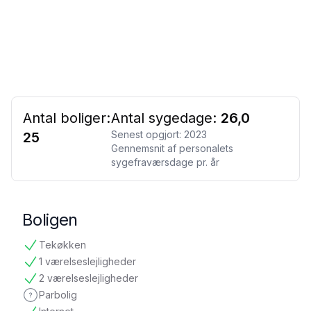
Antal boliger:
Antal sygedage:
26,0
Senest opgjort:
2023
25
Gennemsnit af personalets
sygefraværsdage pr. år
Boligen
Tekøkken
tilgængelig
1 værelseslejligheder
tilgængelig
2 værelseslejligheder
tilgængelig
Parbolig
ikke oplyst