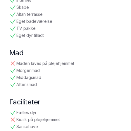
Internet
tilgængelig
Skabe
tilgængelig
Altan terrasse
tilgængelig
Eget badeværelse
tilgængelig
TV pakke
tilgængelig
Eget dyr tilladt
tilgængelig
Mad
Maden laves på plejehjemmet
ikke tilgængelig
Morgenmad
tilgængelig
Middagsmad
tilgængelig
Aftensmad
tilgængelig
Faciliteter
Fælles dyr
tilgængelig
Kiosk på plejehjemmet
ikke tilgængelig
Sansehave
tilgængelig