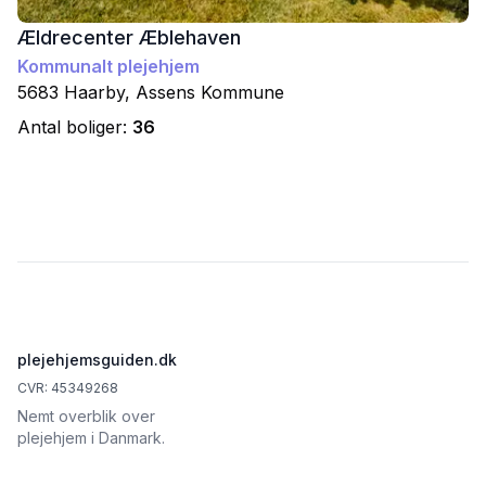
Ældrecenter Æblehaven
Kommunalt plejehjem
5683
Haarby
,
Assens
Kommune
Antal boliger:
36
Footer
plejehjemsguiden.dk
CVR: 45349268
Nemt overblik over
plejehjem i Danmark.