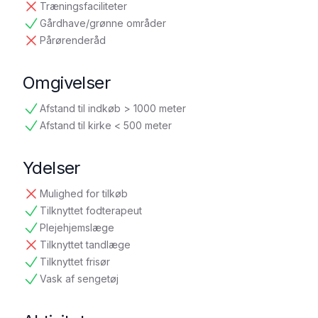
Træningsfaciliteter
ikke tilgængelig
Gårdhave/grønne områder
tilgængelig
Pårørenderåd
ikke tilgængelig
Omgivelser
Afstand til indkøb > 1000 meter
tilgængelig
Afstand til kirke < 500 meter
tilgængelig
Ydelser
Mulighed for tilkøb
ikke tilgængelig
Tilknyttet fodterapeut
tilgængelig
Plejehjemslæge
tilgængelig
Tilknyttet tandlæge
ikke tilgængelig
Tilknyttet frisør
tilgængelig
Vask af sengetøj
tilgængelig