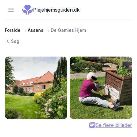
Open menu
Plejehjemsguiden.dk
Forside
Assens
De Gamles Hjem
Søg
Se flere billeder