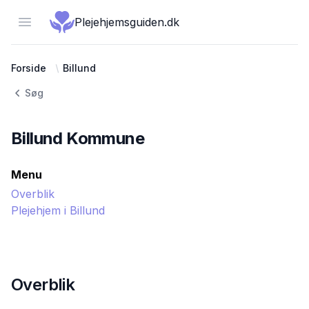
Open menu
Plejehjemsguiden.dk
Forside
Billund
Søg
Billund
Kommune
Menu
Overblik
Plejehjem i
Billund
Overblik