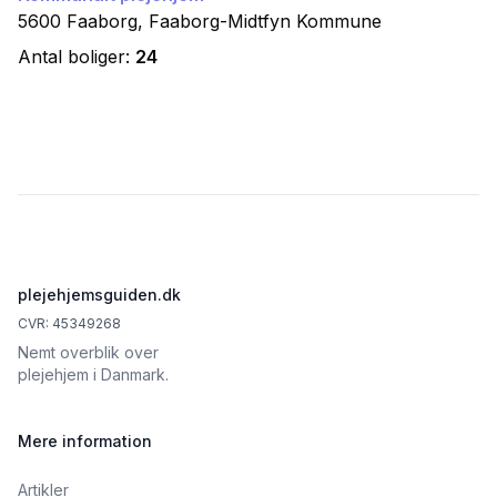
5600
Faaborg
,
Faaborg-Midtfyn
Kommune
Antal boliger:
24
Footer
plejehjemsguiden.dk
CVR: 45349268
Nemt overblik over
plejehjem i Danmark.
Mere information
Artikler