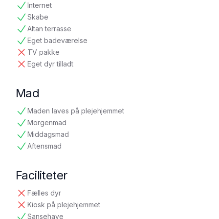
Internet
tilgængelig
Skabe
tilgængelig
Altan terrasse
tilgængelig
Eget badeværelse
tilgængelig
TV pakke
ikke tilgængelig
Eget dyr tilladt
ikke tilgængelig
Mad
Maden laves på plejehjemmet
tilgængelig
Morgenmad
tilgængelig
Middagsmad
tilgængelig
Aftensmad
tilgængelig
Faciliteter
Fælles dyr
ikke tilgængelig
Kiosk på plejehjemmet
ikke tilgængelig
Sansehave