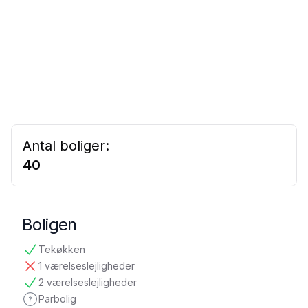
Antal boliger:
40
Boligen
Tekøkken
tilgængelig
1 værelseslejligheder
ikke tilgængelig
2 værelseslejligheder
tilgængelig
Parbolig
ikke oplyst