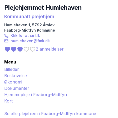
Plejehjemmet Humlehaven
Kommunalt plejehjem
Humlehaven
1
,
5792
Årslev
Faaborg-Midtfyn
Kommune
Klik for at se tlf.
humlehaven@fmk.dk
2
anmeldelser
Menu
Billeder
Beskrivelse
Økonomi
Dokumenter
Hjemmepleje i
Faaborg-Midtfyn
Kort
Se alle plejehjem i
Faaborg-Midtfyn
kommune