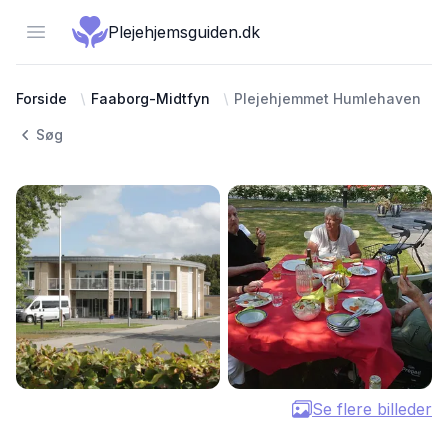
Open menu
Plejehjemsguiden.dk
Forside
Faaborg-Midtfyn
Plejehjemmet Humlehaven
Søg
Se flere billeder