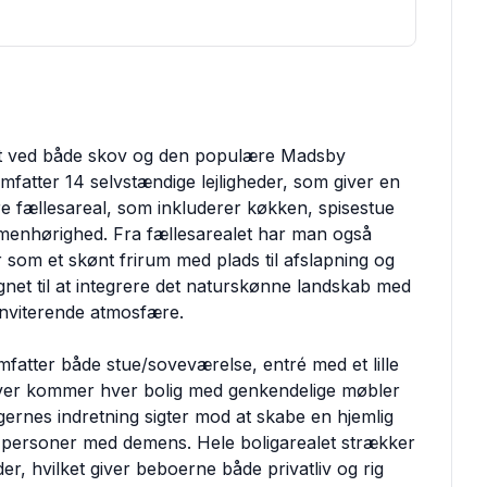
, tæt ved både skov og den populære Madsby
mfatter 14 selvstændige lejligheder, som giver en
e fællesareal, som inkluderer køkken, spisestue
ammenhørighed. Fra fællesarealet har man også
som et skønt frirum med plads til afslapning og
et til at integrere det naturskønne landskab med
g inviterende atmosfære.
fatter både stue/soveværelse, entré med et lille
ver kommer hver bolig med genkendelige møbler
igernes indretning sigter mod at skabe en hjemlig
for personer med demens. Hele boligarealet strækker
r, hvilket giver beboerne både privatliv og rig