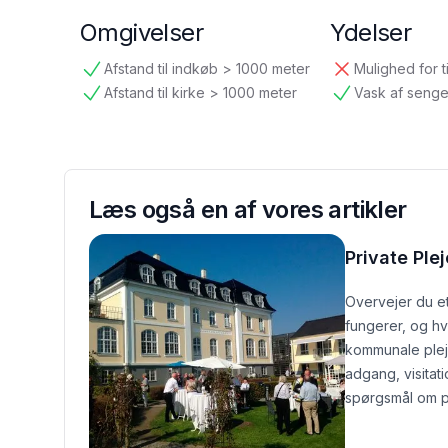
Omgivelser
Ydelser
Afstand til indkøb > 1000 meter
Mulighed for t
tilgængelig
ikke tilgængelig
Afstand til kirke > 1000 meter
Vask af senge
tilgængelig
tilgængelig
Læs også en af vores artikler
Private Ple
Overvejer du et
fungerer, og hv
kommunale ple
adgang, visitat
spørgsmål om p