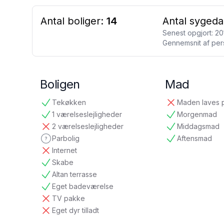
Antal boliger:
14
Antal sygeda
Senest opgjort:
20
Gennemsnit af per
Boligen
Mad
Tekøkken
Maden laves 
tilgængelig
ikke tilgængelig
1 værelseslejligheder
Morgenmad
tilgængelig
tilgængelig
2 værelseslejligheder
Middagsmad
ikke tilgængelig
tilgængelig
Parbolig
Aftensmad
ikke oplyst
tilgængelig
Internet
ikke tilgængelig
Skabe
tilgængelig
Altan terrasse
tilgængelig
Eget badeværelse
tilgængelig
TV pakke
ikke tilgængelig
Eget dyr tilladt
ikke tilgængelig