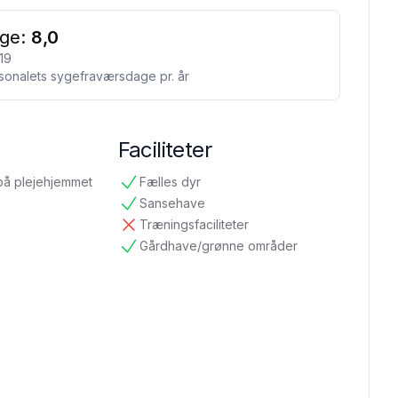
ge:
8,0
19
sonalets sygefraværsdage pr. år
Faciliteter
på plejehjemmet
Fælles dyr
tilgængelig
Sansehave
tilgængelig
Træningsfaciliteter
ikke tilgængelig
Gårdhave/grønne områder
tilgængelig