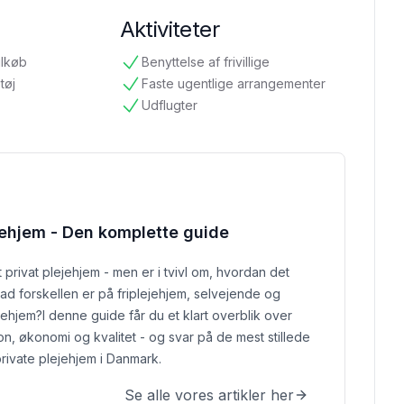
Aktiviteter
ilkøb
Benyttelse af frivillige
tilgængelig
tøj
Faste ugentlige arrangementer
tilgængelig
Udflugter
tilgængelig
jehjem - Den komplette guide
 privat plejehjem - men er i tvivl om, hvordan det
ad forskellen er på friplejehjem, selvejende og
jehjem?
I denne guide får du et klart overblik over
ion, økonomi og kvalitet - og svar på de mest stillede
rivate plejehjem i Danmark.
Se alle vores artikler her