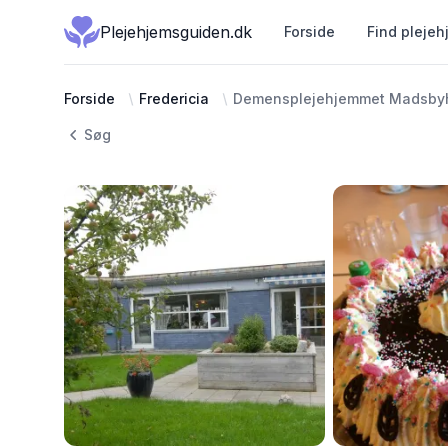
Plejehjemsguiden.dk
Forside
Find plejeh
Forside
Fredericia
Demensplejehjemmet Madsby
Søg