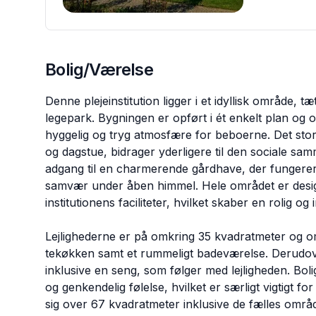
Bolig/Værelse
Denne plejeinstitution ligger i et idyllisk område
legepark. Bygningen er opført i ét enkelt plan og o
hyggelig og tryg atmosfære for beboerne. Det stor
og dagstue, bidrager yderligere til den sociale s
adgang til en charmerende gårdhave, der fungerer 
samvær under åben himmel. Hele området er design
institutionens faciliteter, hvilket skaber en rolig o
Lejlighederne er på omkring 35 kvadratmeter og om
tekøkken samt et rummeligt badeværelse. Derudo
inklusive en seng, som følger med lejligheden. Bol
og genkendelig følelse, hvilket er særligt vigtigt 
sig over 67 kvadratmeter inklusive de fælles område