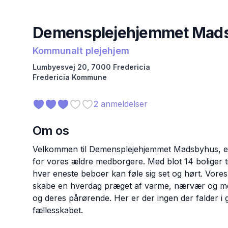
Demensplejehjemmet Mad
Kommunalt plejehjem
Lumbyesvej
20
,
7000
Fredericia
Fredericia
Kommune
2
anmeldelser
Om os
Velkommen til Demensplejehjemmet Madsbyhus, en
for vores ældre medborgere. Med blot 14 boliger ti
hver eneste beboer kan føle sig set og hørt. Vore
skabe en hverdag præget af varme, nærvær og men
og deres pårørende. Her er der ingen der falder i gl
fællesskabet.