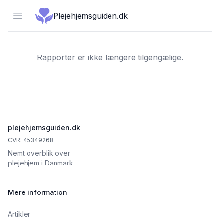
Open menu
Plejehjemsguiden.dk
Rapporter er ikke længere tilgengælige.
Footer
plejehjemsguiden.dk
CVR: 45349268
Nemt overblik over
plejehjem i Danmark.
Mere information
Artikler