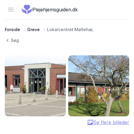
Open menu
Plejehjemsguiden.dk
Forside
Greve
Lokalcentret Møllehøj
Søg
Se flere billeder