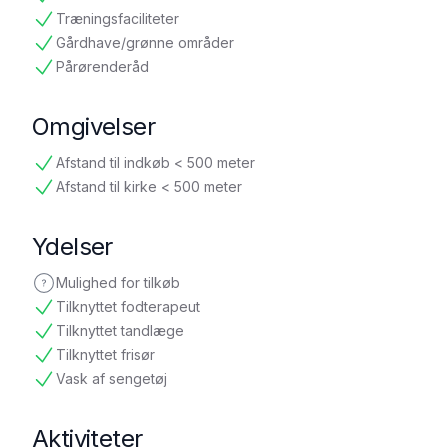
tilgængelig
Træningsfaciliteter
tilgængelig
Gårdhave/grønne områder
tilgængelig
Pårørenderåd
tilgængelig
Omgivelser
Afstand til indkøb < 500 meter
tilgængelig
Afstand til kirke < 500 meter
tilgængelig
Ydelser
Mulighed for tilkøb
ikke oplyst
Tilknyttet fodterapeut
tilgængelig
Tilknyttet tandlæge
tilgængelig
Tilknyttet frisør
tilgængelig
Vask af sengetøj
tilgængelig
Aktiviteter