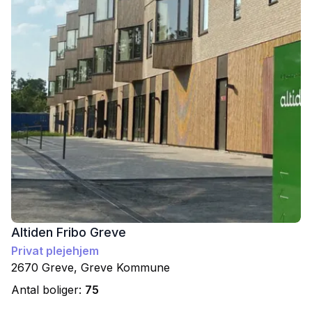
Altiden Fribo Greve
Privat plejehjem
2670
Greve
,
Greve
Kommune
Antal boliger:
75