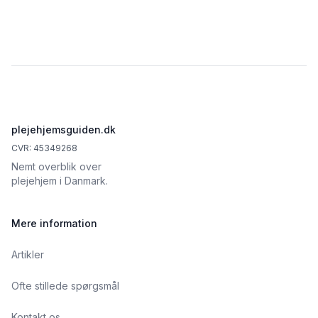
Footer
plejehjemsguiden.dk
CVR: 45349268
Nemt overblik over
plejehjem i Danmark.
Mere information
Artikler
Ofte stillede spørgsmål
Kontakt os