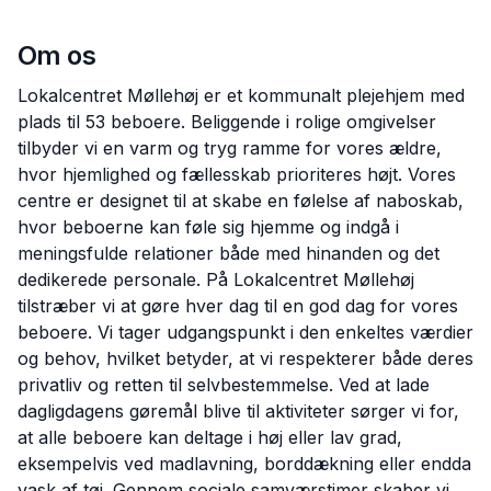
Om os
Lokalcentret Møllehøj er et kommunalt plejehjem med
plads til 53 beboere. Beliggende i rolige omgivelser
tilbyder vi en varm og tryg ramme for vores ældre,
hvor hjemlighed og fællesskab prioriteres højt. Vores
centre er designet til at skabe en følelse af naboskab,
hvor beboerne kan føle sig hjemme og indgå i
meningsfulde relationer både med hinanden og det
dedikerede personale. På Lokalcentret Møllehøj
tilstræber vi at gøre hver dag til en god dag for vores
beboere. Vi tager udgangspunkt i den enkeltes værdier
og behov, hvilket betyder, at vi respekterer både deres
privatliv og retten til selvbestemmelse. Ved at lade
dagligdagens gøremål blive til aktiviteter sørger vi for,
at alle beboere kan deltage i høj eller lav grad,
eksempelvis ved madlavning, borddækning eller endda
vask af tøj. Gennem sociale samværstimer skaber vi