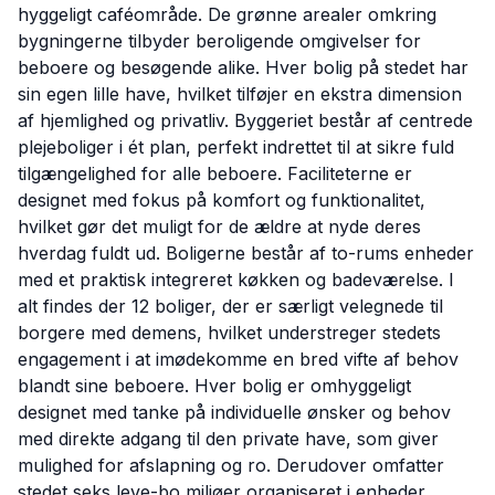
hyggeligt caféområde. De grønne arealer omkring
bygningerne tilbyder beroligende omgivelser for
beboere og besøgende alike. Hver bolig på stedet har
sin egen lille have, hvilket tilføjer en ekstra dimension
af hjemlighed og privatliv. Byggeriet består af centrede
plejeboliger i ét plan, perfekt indrettet til at sikre fuld
tilgængelighed for alle beboere. Faciliteterne er
designet med fokus på komfort og funktionalitet,
hvilket gør det muligt for de ældre at nyde deres
hverdag fuldt ud. Boligerne består af to-rums enheder
med et praktisk integreret køkken og badeværelse. I
alt findes der 12 boliger, der er særligt velegnede til
borgere med demens, hvilket understreger stedets
engagement i at imødekomme en bred vifte af behov
blandt sine beboere. Hver bolig er omhyggeligt
designet med tanke på individuelle ønsker og behov
med direkte adgang til den private have, som giver
mulighed for afslapning og ro. Derudover omfatter
stedet seks leve-bo miljøer organiseret i enheder