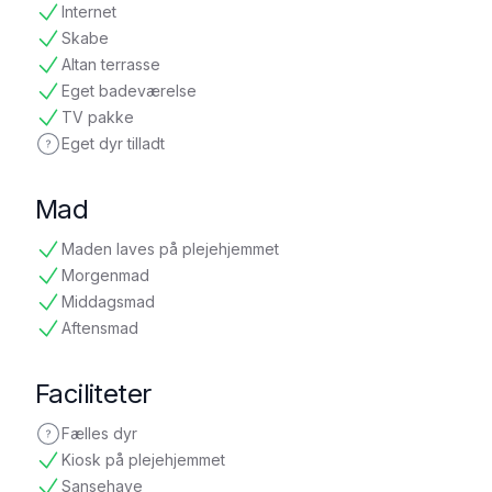
Internet
tilgængelig
Skabe
tilgængelig
Altan terrasse
tilgængelig
Eget badeværelse
tilgængelig
TV pakke
tilgængelig
Eget dyr tilladt
ikke oplyst
Mad
Maden laves på plejehjemmet
tilgængelig
Morgenmad
tilgængelig
Middagsmad
tilgængelig
Aftensmad
tilgængelig
Faciliteter
Fælles dyr
ikke oplyst
Kiosk på plejehjemmet
tilgængelig
Sansehave