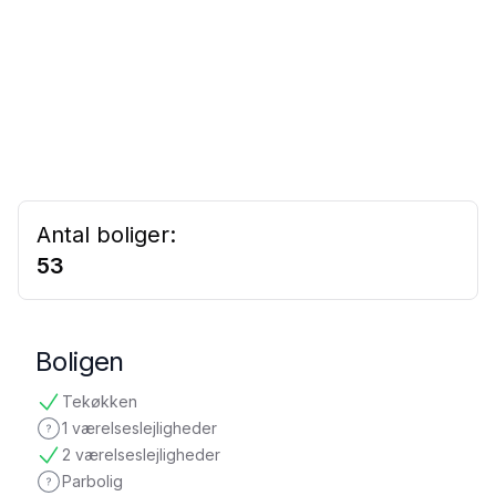
Antal boliger:
53
Boligen
Tekøkken
tilgængelig
1 værelseslejligheder
ikke oplyst
2 værelseslejligheder
tilgængelig
Parbolig
ikke oplyst