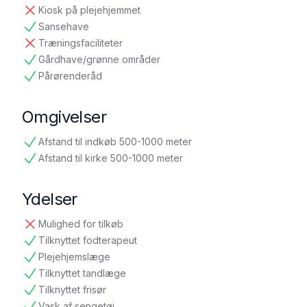
ikke tilgængelig
Kiosk på plejehjemmet
ikke tilgængelig
Sansehave
tilgængelig
Træningsfaciliteter
ikke tilgængelig
Gårdhave/grønne områder
tilgængelig
Pårørenderåd
tilgængelig
Omgivelser
Afstand til indkøb 500-1000 meter
tilgængelig
Afstand til kirke 500-1000 meter
tilgængelig
Ydelser
Mulighed for tilkøb
ikke tilgængelig
Tilknyttet fodterapeut
tilgængelig
Plejehjemslæge
tilgængelig
Tilknyttet tandlæge
tilgængelig
Tilknyttet frisør
tilgængelig
Vask af sengetøj