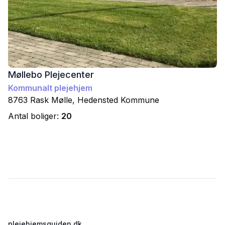
Møllebo Plejecenter
Kommunalt plejehjem
8763
Rask Mølle
,
Hedensted
Kommune
Antal boliger:
20
Footer
plejehjemsguiden.dk