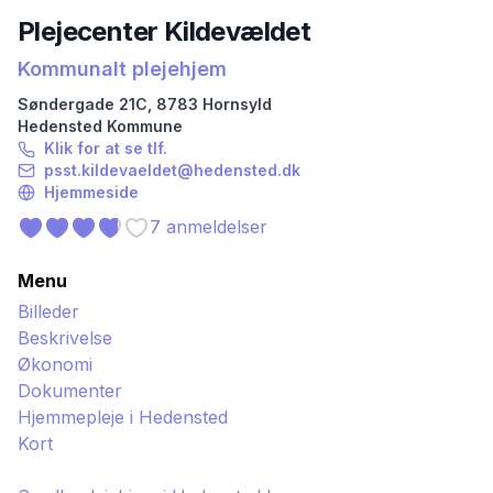
Plejecenter Kildevældet
Kommunalt plejehjem
Søndergade
21C
,
8783
Hornsyld
Hedensted
Kommune
Klik for at se tlf.
psst.kildevaeldet@hedensted.dk
Hjemmeside
7
anmeldelser
Menu
Billeder
Beskrivelse
Økonomi
Dokumenter
Hjemmepleje i
Hedensted
Kort