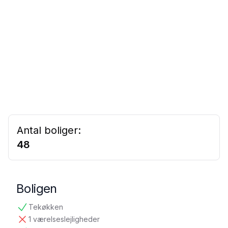
Antal boliger:
48
Boligen
Tekøkken
tilgængelig
1 værelseslejligheder
ikke tilgængelig