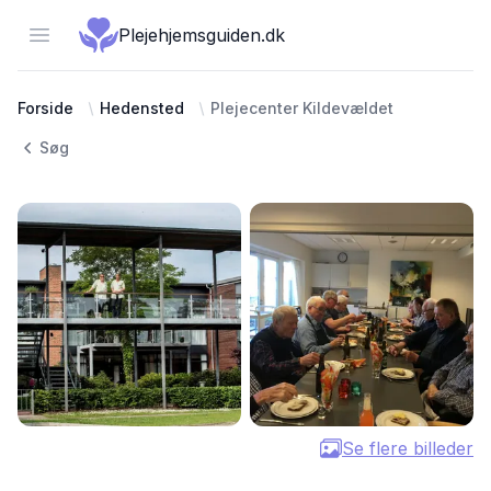
Open menu
Plejehjemsguiden.dk
Forside
Hedensted
Plejecenter Kildevældet
Søg
Se flere billeder