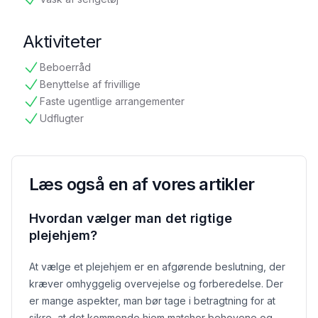
tilgængelig
Aktiviteter
Beboerråd
tilgængelig
Benyttelse af frivillige
tilgængelig
Faste ugentlige arrangementer
tilgængelig
Udflugter
tilgængelig
Læs også en af vores artikler
Hvordan vælger man det rigtige
plejehjem?
At vælge et plejehjem er en afgørende beslutning, der
kræver omhyggelig overvejelse og forberedelse. Der
er mange aspekter, man bør tage i betragtning for at
sikre, at det kommende hjem matcher behovene og