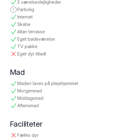
2 værelseslejligheder
tilgængelig
Parbolig
ikke oplyst
Internet
tilgængelig
Skabe
tilgængelig
Altan terrasse
tilgængelig
Eget badeværelse
tilgængelig
TV pakke
tilgængelig
Eget dyr tilladt
ikke tilgængelig
Mad
Maden laves på plejehjemmet
tilgængelig
Morgenmad
tilgængelig
Middagsmad
tilgængelig
Aftensmad
tilgængelig
Faciliteter
Fælles dyr