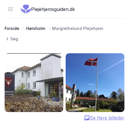
Open menu
Plejehjemsguiden.dk
Forside
Hørsholm
Margrethelund Plejehjem
Søg
Se flere billeder