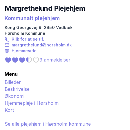
Margrethelund Plejehjem
Kommunalt plejehjem
Kong Georgsvej
9
,
2950
Vedbæk
Hørsholm
Kommune
Klik for at se tlf.
margrethelund@horsholm.dk
Hjemmeside
9
anmeldelser
Menu
Billeder
Beskrivelse
Økonomi
Hjemmepleje i
Hørsholm
Kort
Se alle plejehjem i
Hørsholm
kommune