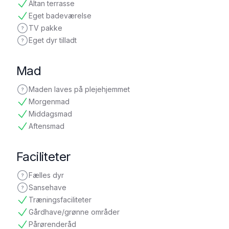
Altan terrasse
tilgængelig
Eget badeværelse
tilgængelig
TV pakke
ikke oplyst
Eget dyr tilladt
ikke oplyst
Mad
Maden laves på plejehjemmet
ikke oplyst
Morgenmad
tilgængelig
Middagsmad
tilgængelig
Aftensmad
tilgængelig
Faciliteter
Fælles dyr
ikke oplyst
Sansehave
ikke oplyst
Træningsfaciliteter
tilgængelig
Gårdhave/grønne områder
tilgængelig
Pårørenderåd