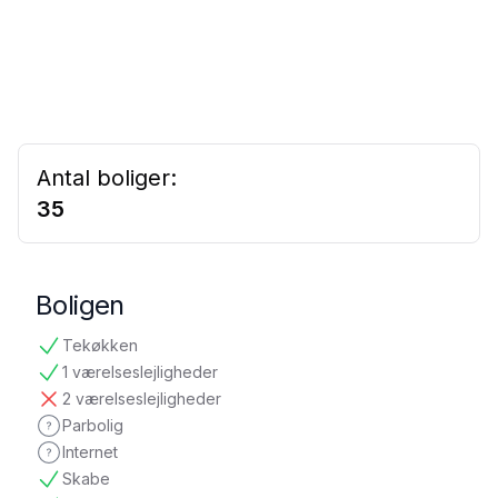
Antal boliger:
35
Boligen
Tekøkken
tilgængelig
1 værelseslejligheder
tilgængelig
2 værelseslejligheder
ikke tilgængelig
Parbolig
ikke oplyst
Internet
ikke oplyst
Skabe
tilgængelig