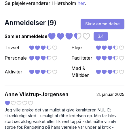
Se plejeleverandører i
Hørsholm
her
.
Anmeldelser (
9
)
Skriv anmeldelse
Samlet anmeldelse
3.4
Trivsel
Pleje
Personale
Faciliteter
Mad &
Aktiviter
Måltider
Anne Vilstrup-Jørgensen
21. januar 2025
Jeg ville ønske det var muligt at give karakteren NUL. Et
skrækkeligt sted - umuligt at råbe ledelsen op. Min far blev
stort set aldrig vasket eller fik rent tøj på - det måtte vi selv
sørge for. Rengøring på hans værelse var under al kritik -