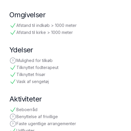
tilgængelig
Omgivelser
Afstand til indkøb > 1000 meter
tilgængelig
Afstand til kirke > 1000 meter
tilgængelig
Ydelser
Mulighed for tilkøb
ikke oplyst
Tilknyttet fodterapeut
tilgængelig
Tilknyttet frisør
tilgængelig
Vask af sengetøj
tilgængelig
Aktiviteter
Beboerråd
tilgængelig
Benyttelse af frivillige
ikke oplyst
Faste ugentlige arrangementer
ikke oplyst
Udflugter