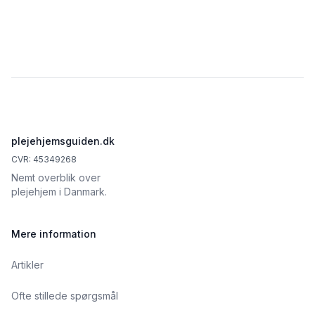
Footer
plejehjemsguiden.dk
CVR: 45349268
Nemt overblik over
plejehjem i Danmark.
Mere information
Artikler
Ofte stillede spørgsmål