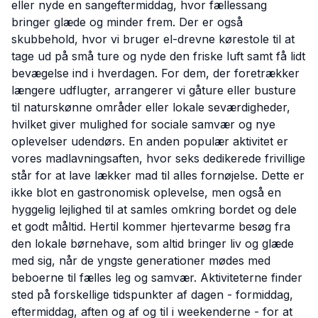
eller nyde en sangeftermiddag, hvor fællessang
bringer glæde og minder frem. Der er også
skubbehold, hvor vi bruger el-drevne kørestole til at
tage ud på små ture og nyde den friske luft samt få lidt
bevægelse ind i hverdagen. For dem, der foretrækker
længere udflugter, arrangerer vi gåture eller busture
til naturskønne områder eller lokale seværdigheder,
hvilket giver mulighed for sociale samvær og nye
oplevelser udendørs. En anden populær aktivitet er
vores madlavningsaften, hvor seks dedikerede frivillige
står for at lave lækker mad til alles fornøjelse. Dette er
ikke blot en gastronomisk oplevelse, men også en
hyggelig lejlighed til at samles omkring bordet og dele
et godt måltid. Hertil kommer hjertevarme besøg fra
den lokale børnehave, som altid bringer liv og glæde
med sig, når de yngste generationer mødes med
beboerne til fælles leg og samvær. Aktiviteterne finder
sted på forskellige tidspunkter af dagen - formiddag,
eftermiddag, aften og af og til i weekenderne - for at