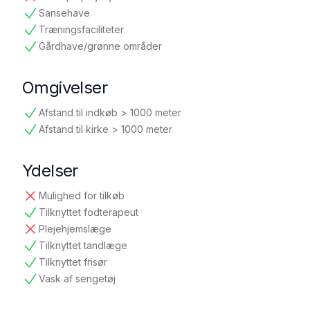
ikke tilgængelig
Sansehave
tilgængelig
Træningsfaciliteter
tilgængelig
Gårdhave/grønne områder
tilgængelig
Omgivelser
Afstand til indkøb > 1000 meter
tilgængelig
Afstand til kirke > 1000 meter
tilgængelig
Ydelser
Mulighed for tilkøb
ikke tilgængelig
Tilknyttet fodterapeut
tilgængelig
Plejehjemslæge
ikke tilgængelig
Tilknyttet tandlæge
tilgængelig
Tilknyttet frisør
tilgængelig
Vask af sengetøj
tilgængelig