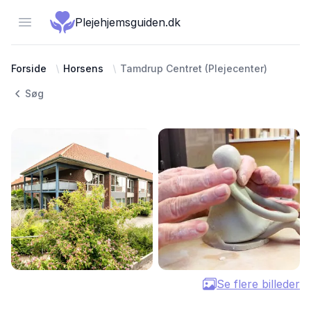
Open menu
Plejehjemsguiden.dk
Forside
Horsens
Tamdrup Centret (Plejecenter)
Søg
Se flere billeder