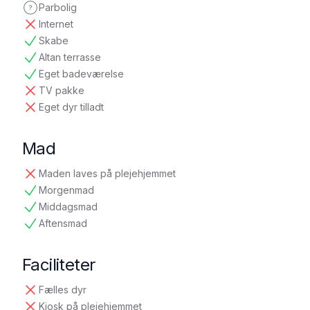
Parbolig
ikke oplyst
Internet
ikke tilgængelig
Skabe
tilgængelig
Altan terrasse
tilgængelig
Eget badeværelse
tilgængelig
TV pakke
ikke tilgængelig
Eget dyr tilladt
ikke tilgængelig
Mad
Maden laves på plejehjemmet
ikke tilgængelig
Morgenmad
tilgængelig
Middagsmad
tilgængelig
Aftensmad
tilgængelig
Faciliteter
Fælles dyr
ikke tilgængelig
Kiosk på plejehjemmet