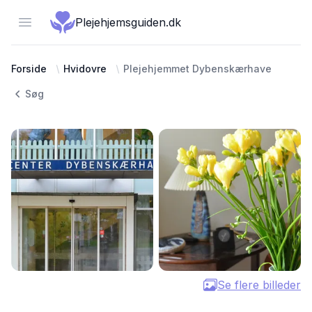
Open menu
Plejehjemsguiden.dk
Forside
Hvidovre
Plejehjemmet Dybenskærhave
Søg
Se flere billeder