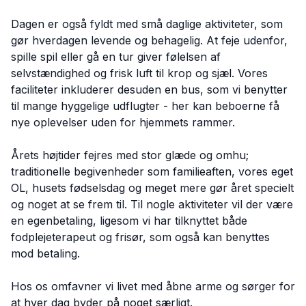
Dagen er også fyldt med små daglige aktiviteter, som
gør hverdagen levende og behagelig. At feje udenfor,
spille spil eller gå en tur giver følelsen af
selvstændighed og frisk luft til krop og sjæl. Vores
faciliteter inkluderer desuden en bus, som vi benytter
til mange hyggelige udflugter - her kan beboerne få
nye oplevelser uden for hjemmets rammer.
Årets højtider fejres med stor glæde og omhu;
traditionelle begivenheder som familieaften, vores eget
OL, husets fødselsdag og meget mere gør året specielt
og noget at se frem til. Til nogle aktiviteter vil der være
en egenbetaling, ligesom vi har tilknyttet både
fodplejeterapeut og frisør, som også kan benyttes
mod betaling.
Hos os omfavner vi livet med åbne arme og sørger for
at hver dag byder på noget særligt.