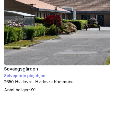
Søvangsgården
Selvejende plejehjem
2650
Hvidovre
,
Hvidovre
Kommune
Antal boliger:
91