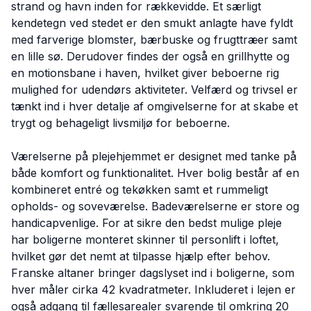
strand og havn inden for rækkevidde. Et særligt
kendetegn ved stedet er den smukt anlagte have fyldt
med farverige blomster, bærbuske og frugttræer samt
en lille sø. Derudover findes der også en grillhytte og
en motionsbane i haven, hvilket giver beboerne rig
mulighed for udendørs aktiviteter. Velfærd og trivsel er
tænkt ind i hver detalje af omgivelserne for at skabe et
trygt og behageligt livsmiljø for beboerne.
Værelserne på plejehjemmet er designet med tanke på
både komfort og funktionalitet. Hver bolig består af en
kombineret entré og tekøkken samt et rummeligt
opholds- og soveværelse. Badeværelserne er store og
handicapvenlige. For at sikre den bedst mulige pleje
har boligerne monteret skinner til personlift i loftet,
hvilket gør det nemt at tilpasse hjælp efter behov.
Franske altaner bringer dagslyset ind i boligerne, som
hver måler cirka 42 kvadratmeter. Inkluderet i lejen er
også adgang til fællesarealer svarende til omkring 20