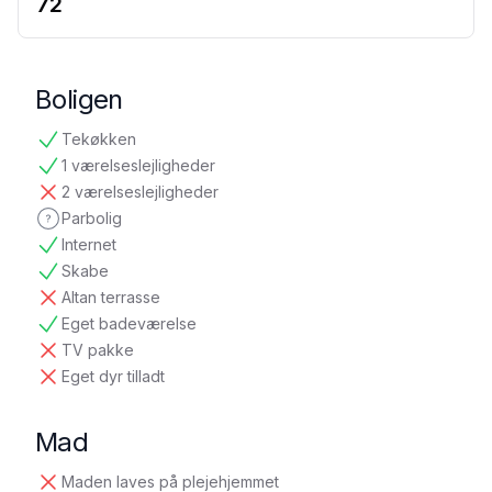
72
Boligen
Tekøkken
tilgængelig
1 værelseslejligheder
tilgængelig
2 værelseslejligheder
ikke tilgængelig
Parbolig
ikke oplyst
Internet
tilgængelig
Skabe
tilgængelig
Altan terrasse
ikke tilgængelig
Eget badeværelse
tilgængelig
TV pakke
ikke tilgængelig
Eget dyr tilladt
ikke tilgængelig
Mad
Maden laves på plejehjemmet