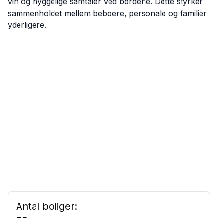
vin og hyggelige samtaler ved bordene. Dette styrker
sammenholdet mellem beboere, personale og familier
yderligere.
Antal boliger: