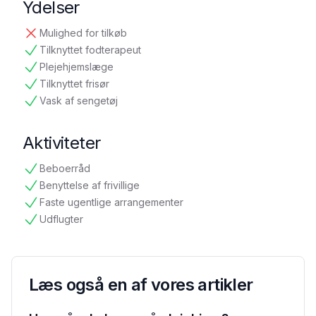
Ydelser
Mulighed for tilkøb
ikke tilgængelig
Tilknyttet fodterapeut
tilgængelig
Plejehjemslæge
tilgængelig
Tilknyttet frisør
tilgængelig
Vask af sengetøj
tilgængelig
Aktiviteter
Beboerråd
tilgængelig
Benyttelse af frivillige
tilgængelig
Faste ugentlige arrangementer
tilgængelig
Udflugter
tilgængelig
Læs også en af vores artikler