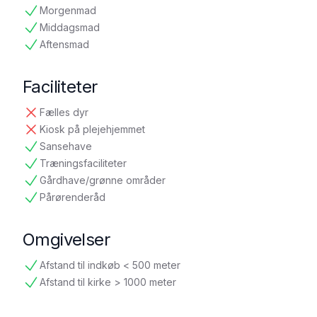
ikke tilgængelig
Morgenmad
tilgængelig
Middagsmad
tilgængelig
Aftensmad
tilgængelig
Faciliteter
Fælles dyr
ikke tilgængelig
Kiosk på plejehjemmet
ikke tilgængelig
Sansehave
tilgængelig
Træningsfaciliteter
tilgængelig
Gårdhave/grønne områder
tilgængelig
Pårørenderåd
tilgængelig
Omgivelser
Afstand til indkøb < 500 meter
tilgængelig
Afstand til kirke > 1000 meter
tilgængelig