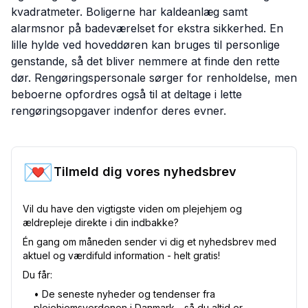
kvadratmeter. Boligerne har kaldeanlæg samt
alarmsnor på badeværelset for ekstra sikkerhed. En
lille hylde ved hoveddøren kan bruges til personlige
genstande, så det bliver nemmere at finde den rette
dør. Rengøringspersonale sørger for renholdelse, men
beboerne opfordres også til at deltage i lette
rengøringsopgaver indenfor deres evner.
💌
Tilmeld dig vores nyhedsbrev
Vil du have den vigtigste viden om plejehjem og
ældrepleje direkte i din indbakke?
Én gang om måneden sender vi dig et nyhedsbrev med
aktuel og værdifuld information - helt gratis!
Du får:
•⁠ De seneste nyheder og tendenser fra
plejehjemsverdenen i Danmark - så du altid er