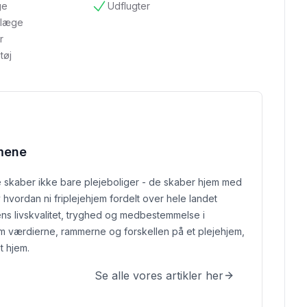
ge
Udflugter
tilgængelig
ndlæge
r
tøj
mene
skaber ikke bare plejeboliger - de skaber hjem med
 hvordan ni friplejehjem fordelt over hele landet
ns livskvalitet, tryghed og medbestemmelse i
m værdierne, rammerne og forskellen på et plejehjem,
t hjem.
Se alle vores artikler her