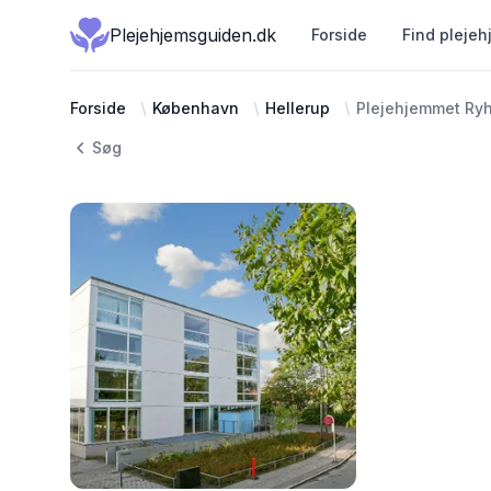
Plejehjemsguiden.dk
Forside
Find plejeh
Forside
København
Hellerup
Plejehjemmet Ryh
Søg