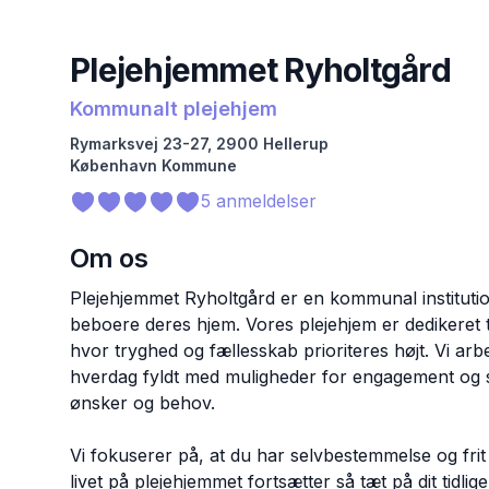
Plejehjemmet Ryholtgård
Kommunalt plejehjem
Rymarksvej
23-27
,
2900
Hellerup
København
Kommune
5
anmeldelser
Om os
Plejehjemmet Ryholtgård er en kommunal institut
beboere deres hjem. Vores plejehjem er dedikeret 
hvor tryghed og fællesskab prioriteres højt. Vi arb
hverdag fyldt med muligheder for engagement og soc
ønsker og behov.
Vi fokuserer på, at du har selvbestemmelse og fri
livet på plejehjemmet fortsætter så tæt på dit tidli