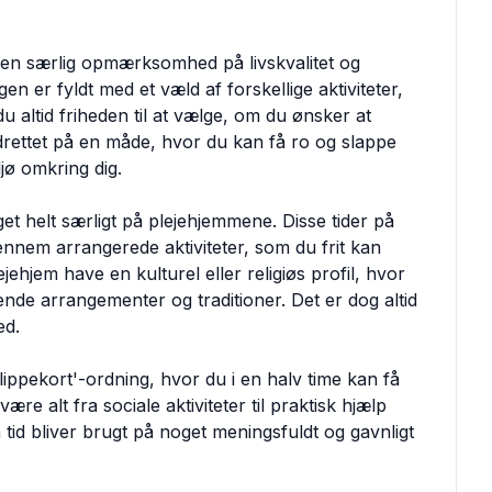
n særlig opmærksomhed på livskvalitet og
n er fyldt med et væld af forskellige aktiviteter,
 altid friheden til at vælge, om du ønsker at
drettet på en måde, hvor du kan få ro og slappe
ljø omkring dig.
get helt særligt på plejehjemmene. Disse tider på
ennem arrangerede aktiviteter, som du frit kan
ehjem have en kulturel eller religiøs profil, hvor
nde arrangementer og traditioner. Det er dog altid
ed.
ippekort'-ordning, hvor du i en halv time kan få
være alt fra sociale aktiviteter til praktisk hjælp
n tid bliver brugt på noget meningsfuldt og gavnligt