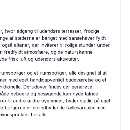
, hvor adgang til udendørs terrasser, frodige
ge af stederne er beriget med sansehaver fyldt
også altaner, der inviterer til rolige stunder under
n fredfyldt atmosfære, og de naturskønne
e frisk luft og udendørs aktiviteter.
msboliger og et-rumsboliger, alle designet til at
mer med eget handicapvenligt badeværelse og et
ktionelle. Derudover findes der generøse
 både beboere og besøgende kan nyde talrige
ører til andre ældre bygninger, byder stadig på eget
alle boligerne er de indbydende fællesarealer med
lingspunkter for alle.