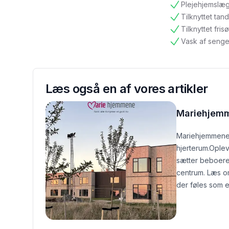
Plejehjemslæ
tilgængelig
Tilknyttet ta
tilgængelig
Tilknyttet frisø
tilgængelig
Vask af senge
tilgængelig
Læs også en af vores artikler
Mariehjem
Mariehjemmene 
hjerterum.
Oplev
sætter beboere
centrum. Læs o
der føles som e