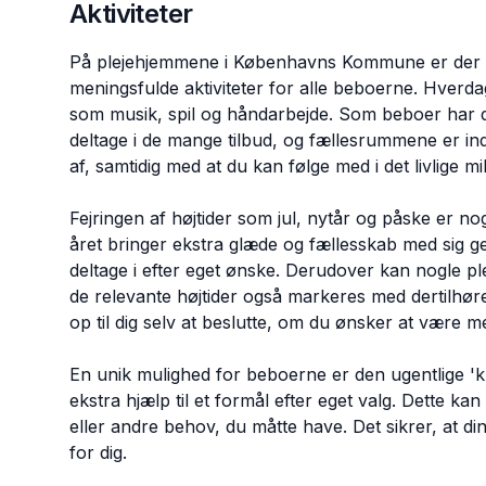
Aktiviteter
På plejehjemmene i Københavns Kommune er der e
meningsfulde aktiviteter for alle beboerne. Hverdage
som musik, spil og håndarbejde. Som beboer har du
deltage i de mange tilbud, og fællesrummene er in
af, samtidig med at du kan følge med i det livlige mi
Fejringen af højtider som jul, nytår og påske er no
året bringer ekstra glæde og fællesskab med sig g
deltage i efter eget ønske. Derudover kan nogle plej
de relevante højtider også markeres med dertilhøre
op til dig selv at beslutte, om du ønsker at være m
En unik mulighed for beboerne er den ugentlige 'kl
ekstra hjælp til et formål efter eget valg. Dette kan 
eller andre behov, du måtte have. Det sikrer, at di
for dig.