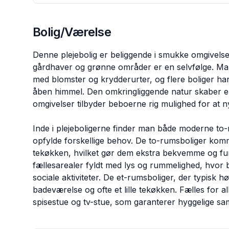
Bolig/Værelse
Denne plejebolig er beliggende i smukke omgivelser
gårdhaver og grønne områder er en selvfølge. Man
med blomster og krydderurter, og flere boliger har 
åben himmel. Den omkringliggende natur skaber e
omgivelser tilbyder beboerne rig mulighed for at nyd
Inde i plejeboligerne finder man både moderne to-ru
opfylde forskellige behov. De to-rumsboliger kom
tekøkken, hvilket gør dem ekstra bekvemme og fun
fællesarealer fyldt med lys og rummelighed, hvor
sociale aktiviteter. De et-rumsboliger, der typisk h
badeværelse og ofte et lille tekøkken. Fælles for 
spisestue og tv-stue, som garanterer hyggelige sam