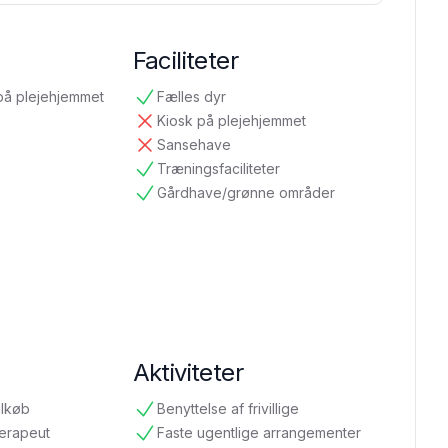
Faciliteter
på plejehjemmet
Fælles dyr
tilgængelig
Kiosk på plejehjemmet
ikke tilgængelig
Sansehave
ikke tilgængelig
Træningsfaciliteter
tilgængelig
Gårdhave/grønne områder
tilgængelig
Aktiviteter
ilkøb
Benyttelse af frivillige
tilgængelig
terapeut
Faste ugentlige arrangementer
tilgængelig