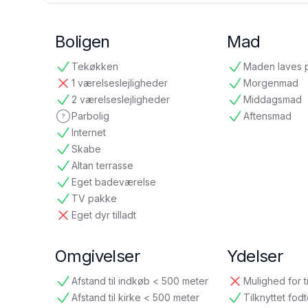
Boligen
Mad
Tekøkken
Maden laves 
tilgængelig
tilgængelig
1 værelseslejligheder
Morgenmad
ikke tilgængelig
tilgængelig
2 værelseslejligheder
Middagsmad
tilgængelig
tilgængelig
Parbolig
Aftensmad
ikke oplyst
tilgængelig
Internet
tilgængelig
Skabe
tilgængelig
Altan terrasse
tilgængelig
Eget badeværelse
tilgængelig
TV pakke
tilgængelig
Eget dyr tilladt
ikke tilgængelig
Omgivelser
Ydelser
Afstand til indkøb < 500 meter
Mulighed for t
tilgængelig
ikke tilgængelig
Afstand til kirke < 500 meter
Tilknyttet fod
tilgængelig
tilgængelig