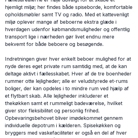
hjemligt miljø; her findes både spiseborde, komfortable
opholdsmøbler samt TV og radio. Med et kattevenligt
miljø oplever mange af beboerne ekstra glæde i
hverdagen udenfor købmandsmuligheder og offentlig
transport lige i nærheden gør livet endnu mere
bekvemt for både beboere og besøgende.
Indretningen giver hver enkelt beboer mulighed for at
nyde deres eget private rum samtidig med, at de kan
deltage aktivt i fællesskabet. Hver af de tre boenheder
rummer otte lejligheder; alle er veludstyrede et-rums
boliger, der kan opdeles i to mindre rum ved hjælp af
et flytbart skab. Alle lejligheder inkluderer et
thekøkken samt et rummeligt badeværelse, hvilket
giver stor fleksibilitet og personlig frihed.
Opbevaringsbehovet bliver imødekommet gennem
individuelle depotrum i kælderen. Spisekøkken og
bryggers med vaskefaciliteter er også en del af hver