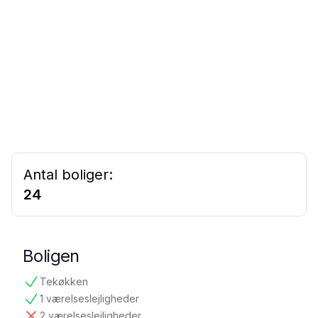
Antal boliger:
24
Boligen
Tekøkken
tilgængelig
1 værelseslejligheder
tilgængelig
2 værelseslejligheder