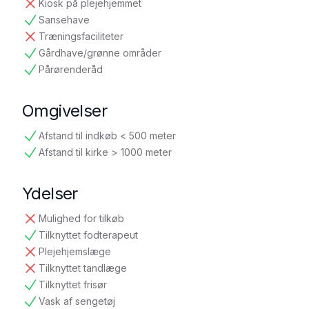
Kiosk på plejehjemmet
ikke tilgængelig
Sansehave
tilgængelig
Træningsfaciliteter
ikke tilgængelig
Gårdhave/grønne områder
tilgængelig
Pårørenderåd
tilgængelig
Omgivelser
Afstand til indkøb < 500 meter
tilgængelig
Afstand til kirke > 1000 meter
tilgængelig
Ydelser
Mulighed for tilkøb
ikke tilgængelig
Tilknyttet fodterapeut
tilgængelig
Plejehjemslæge
ikke tilgængelig
Tilknyttet tandlæge
ikke tilgængelig
Tilknyttet frisør
tilgængelig
Vask af sengetøj
tilgængelig