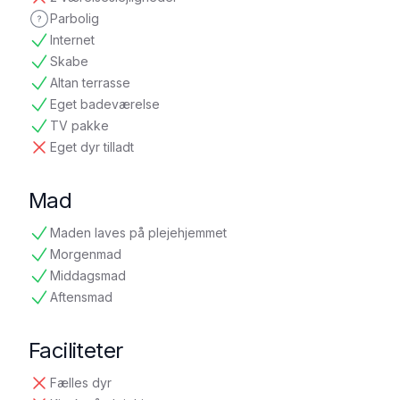
ikke tilgængelig
Parbolig
ikke oplyst
Internet
tilgængelig
Skabe
tilgængelig
Altan terrasse
tilgængelig
Eget badeværelse
tilgængelig
TV pakke
tilgængelig
Eget dyr tilladt
ikke tilgængelig
Mad
Maden laves på plejehjemmet
tilgængelig
Morgenmad
tilgængelig
Middagsmad
tilgængelig
Aftensmad
tilgængelig
Faciliteter
Fælles dyr
ikke tilgængelig