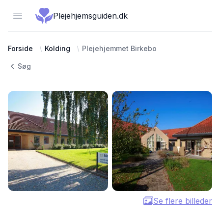
Open menu
Plejehjemsguiden.dk
Forside
Kolding
Plejehjemmet Birkebo
Søg
Se flere billeder