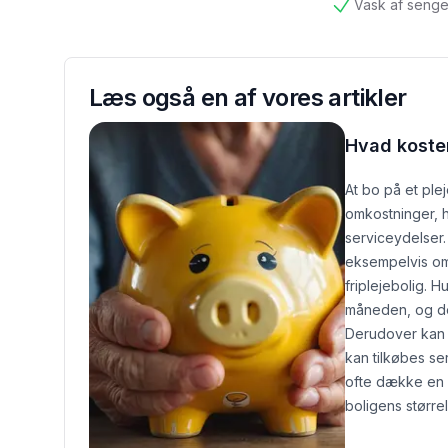
Vask af senge
tilgængelig
Læs også en af vores artikler
Hvad koster
At bo på et ple
omkostninger, h
serviceydelser.
eksempelvis om
friplejebolig.
Hu
måneden, og de
Derudover kan d
kan tilkøbes se
ofte dække en 
boligens størrel