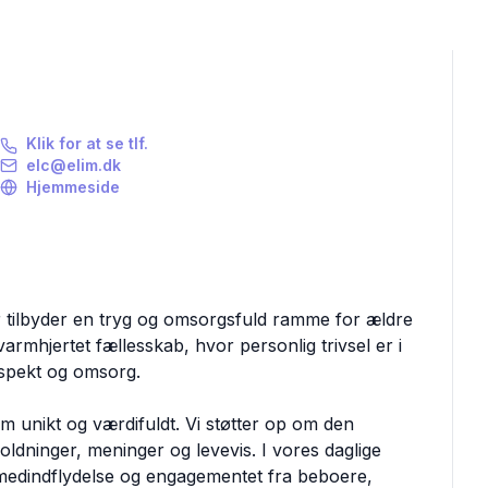
Klik for at se tlf.
elc@elim.dk
Hjemmeside
er tilbyder en tryg og omsorgsfuld ramme for ældre
armhjertet fællesskab, hvor personlig trivsel er i
espekt og omsorg.
om unikt og værdifuldt. Vi støtter op om den
holdninger, meninger og levevis. I vores daglige
e, medindflydelse og engagementet fra beboere,