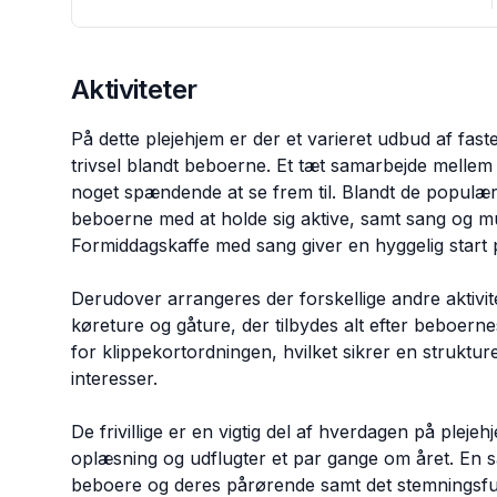
Aktiviteter
På dette plejehjem er der et varieret udbud af fas
trivsel blandt beboerne. Et tæt samarbejde mellem de
noget spændende at se frem til. Blandt de populære
beboerne med at holde sig aktive, samt sang og mu
Formiddagskaffe med sang giver en hyggelig start 
Derudover arrangeres der forskellige andre aktivite
køreture og gåture, der tilbydes alt efter beboer
for klippekortordningen, hvilket sikrer en strukture
interesser.
De frivillige er en vigtig del af hverdagen på plejeh
oplæsning og udflugter et par gange om året. En sæ
beboere og deres pårørende samt det stemningsfu