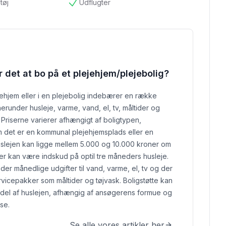
tøj
Udflugter
tilgængelig
 det at bo på et plejehjem/plejebolig?
jehjem eller i en plejebolig indebærer en række
erunder husleje, varme, vand, el, tv, måltider og
 Priserne varierer afhængigt af boligtypen,
 det er en kommunal plejehjemsplads eller en
slejen kan ligge mellem 5.000 og 10.000 kroner om
r kan være indskud på optil tre måneders husleje.
er månedlige udgifter til vand, varme, el, tv og der
rvicepakker som måltider og tøjvask.
Boligstøtte kan
del af huslejen, afhængig af ansøgerens formue og
se.
Se alle vores artikler her