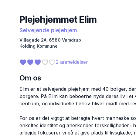
Plejehjemmet Elim
Selvejende plejehjem
Villagade
2A
,
6580
Vamdrup
Kolding
Kommune
2
anmeldelser
Om os
Elim er et selvejende plejehjem med 40 boliger, d
borgere. På Elim kan beboerne nyde deres liv i et v
centrum, og individuelle behov bliver mødt med r
For os er det vigtigt at betragte hvert menneske s
enkeltes identitet og anerkender forskelligheder i 
arbejde fokuserer vi på at give plads til livsglæd