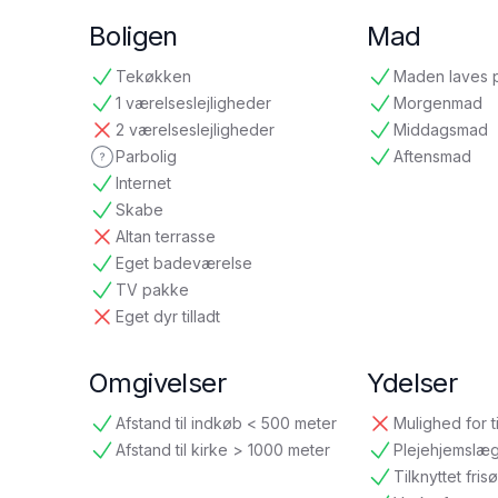
Boligen
Mad
Tekøkken
Maden laves 
tilgængelig
tilgængelig
1 værelseslejligheder
Morgenmad
tilgængelig
tilgængelig
2 værelseslejligheder
Middagsmad
ikke tilgængelig
tilgængelig
Parbolig
Aftensmad
ikke oplyst
tilgængelig
Internet
tilgængelig
Skabe
tilgængelig
Altan terrasse
ikke tilgængelig
Eget badeværelse
tilgængelig
TV pakke
tilgængelig
Eget dyr tilladt
ikke tilgængelig
Omgivelser
Ydelser
Afstand til indkøb < 500 meter
Mulighed for t
tilgængelig
ikke tilgængelig
Afstand til kirke > 1000 meter
Plejehjemslæ
tilgængelig
tilgængelig
Tilknyttet frisø
tilgængelig