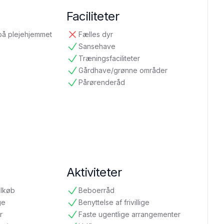
Faciliteter
på plejehjemmet
Fælles dyr
ikke tilgængelig
Sansehave
tilgængelig
Træningsfaciliteter
tilgængelig
Gårdhave/grønne områder
tilgængelig
Pårørenderåd
tilgængelig
Aktiviteter
ilkøb
Beboerråd
tilgængelig
ge
Benyttelse af frivillige
tilgængelig
r
Faste ugentlige arrangementer
tilgængelig