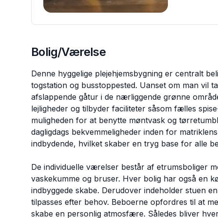
Bolig/Værelse
Denne hyggelige plejehjemsbygning er centralt be
togstation og busstoppested. Uanset om man vil tag
afslappende gåtur i de nærliggende grønne områ
lejligheder og tilbyder faciliteter såsom fælles sp
muligheden for at benytte møntvask og tørretumble
dagligdags bekvemmeligheder inden for matriklen
indbydende, hvilket skaber en tryg base for alle b
De individuelle værelser består af etrumsboliger m
vaskekumme og bruser. Hver bolig har også en kø
indbyggede skabe. Derudover indeholder stuen en p
tilpasses efter behov. Beboerne opfordres til at m
skabe en personlig atmosfære. Således bliver hve