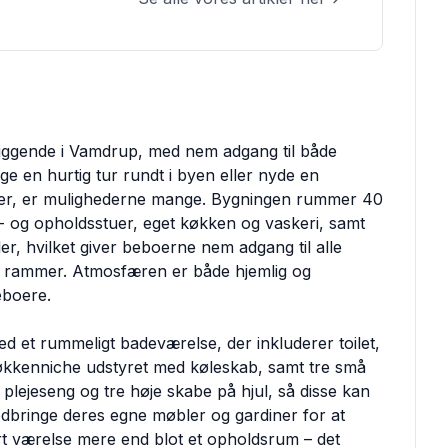
liggende i Vamdrup, med nem adgang til både
e en hurtig tur rundt i byen eller nyde en
der, er mulighederne mange. Bygningen rummer 40
ise- og opholdsstuer, eget køkken og vaskeri, samt
r, hvilket giver beboerne nem adgang til alle
s rammer. Atmosfæren er både hjemlig og
eboere.
ed et rummeligt badeværelse, der inkluderer toilet,
kkenniche udstyret med køleskab, samt tre små
lejeseng og tre høje skabe på hjul, så disse kan
edbringe deres egne møbler og gardiner for at
rt værelse mere end blot et opholdsrum – det