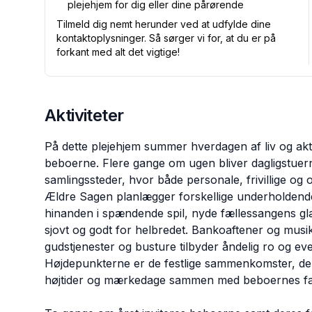
plejehjem for dig eller dine pårørende
Tilmeld dig nemt herunder ved at udfylde dine
kontaktoplysninger. Så sørger vi for, at du er på
forkant med alt det vigtige!
Aktiviteter
På dette plejehjem summer hverdagen af liv og akti
beboerne. Flere gange om ugen bliver dagligstuerne 
samlingssteder, hvor både personale, frivillige o
Ældre Sagen planlægger forskellige underholdende 
hinanden i spændende spil, nyde fællessangens glæ
sjovt og godt for helbredet. Bankoaftener og mus
gudstjenester og busture tilbyder åndelig ro og 
Højdepunkterne er de festlige sammenkomster, der a
højtider og mærkedage sammen med beboernes fam