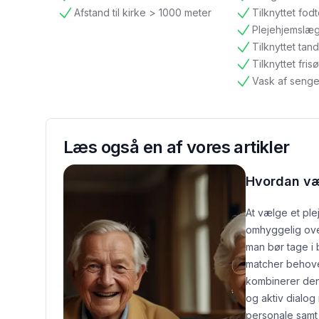
tilgængelig
tilgængelig
Afstand til kirke > 1000 meter
Tilknyttet fod
tilgængelig
tilgængelig
Plejehjemslæ
tilgængelig
Tilknyttet ta
tilgængelig
Tilknyttet frisø
tilgængelig
Vask af senge
tilgængelig
Læs også en af vores artikler
Hvordan væ
At vælge et pl
omhyggelig ove
man bør tage i 
matcher behoven
kombinerer den
og aktiv dialo
personale samt