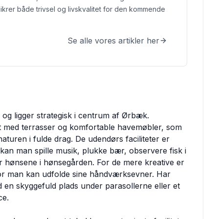
 sikrer både trivsel og livskvalitet for den kommende
Se alle vores artikler her
r og ligger strategisk i centrum af Ørbæk.
dt med terrasser og komfortable havemøbler, som
turen i fulde drag. De udendørs faciliteter er
 kan man spille musik, plukke bær, observere fisk i
er hønsene i hønsegården. For de mere kreative er
vor man kan udfolde sine håndværksevner. Har
d en skyggefuld plads under parasollerne eller et
ce.