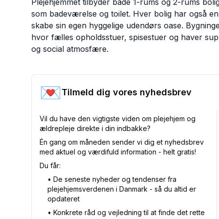
Plejehjemmet tilbyder både 1-rums og 2-rums bolige
som badeværelse og toilet. Hver bolig har også en li
skabe sin egen hyggelige udendørs oase. Bygninge
hvor fælles opholdsstuer, spisestuer og haver sup
og social atmosfære.
💌
Tilmeld dig vores nyhedsbrev
Vil du have den vigtigste viden om plejehjem og
ældrepleje direkte i din indbakke?
Én gang om måneden sender vi dig et nyhedsbrev
med aktuel og værdifuld information - helt gratis!
Du får:
•⁠ De seneste nyheder og tendenser fra
plejehjemsverdenen i Danmark - så du altid er
opdateret
•⁠ Konkrete råd og vejledning til at finde det rette