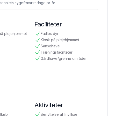
sonalets sygefraværsdage pr. år
Faciliteter
på plejehjemmet
Fælles dyr
tilgængelig
Kiosk på plejehjemmet
tilgængelig
Sansehave
tilgængelig
Træningsfaciliteter
tilgængelig
Gårdhave/grønne områder
tilgængelig
Aktiviteter
ilkøb
Benyttelse af frivillige