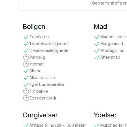
Gennemsnit af per
Boligen
Mad
Tekøkken
Maden laves 
tilgængelig
tilgængelig
1 værelseslejligheder
Morgenmad
tilgængelig
tilgængelig
2 værelseslejligheder
Middagsmad
tilgængelig
tilgængelig
Parbolig
Aftensmad
ikke oplyst
tilgængelig
Internet
ikke oplyst
Skabe
tilgængelig
Altan terrasse
tilgængelig
Eget badeværelse
tilgængelig
TV pakke
ikke oplyst
Eget dyr tilladt
ikke oplyst
Omgivelser
Ydelser
Afstand til indkøb < 500 meter
Mulighed for t