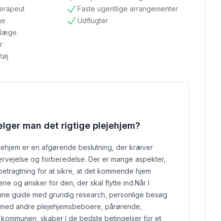
tilgængelig
terapeut
Faste ugentlige arrangementer
tilgængelig
ge
Udflugter
tilgængelig
ndlæge
r
tøj
lger man det rigtige plejehjem?
ejehjem er en afgørende beslutning, der kræver
rvejelse og forberedelse. Der er mange aspekter,
betragtning for at sikre, at det kommende hjem
e og ønsker for den, der skal flytte ind.
Når I
ne guide med grundig research, personlige besøg
g med andre plejehjemsbeboere, pårørende,
 kommunen, skaber I de bedste betingelser for et