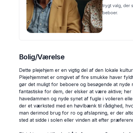
trygt valg, der
beboer.
Bolig/Værelse
Dette plejehjem er en vigtig del af den lokale kultu
Plejehjemmet er omgivet af fire smukke haver fyl
gør det muligt for beboere og besøgende at nyde na
fantastiske for dem, der elsker at være aktive; her
havedammen og nyde synet af fugle i volieren ell
der et værksted med en høvlbænk til rådighed, h
man derimod brug for ro og afslapning, er der alti
sted at sidde i solen eller vinden alt efter præferen