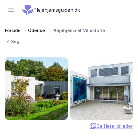
Open menu
Plejehjemsguiden.dk
Forside
Odense
Plejehjemmet Villestofte
Søg
Se flere billeder