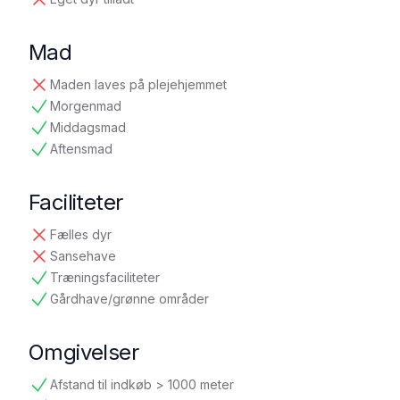
ikke tilgængelig
Mad
Maden laves på plejehjemmet
ikke tilgængelig
Morgenmad
tilgængelig
Middagsmad
tilgængelig
Aftensmad
tilgængelig
Faciliteter
Fælles dyr
ikke tilgængelig
Sansehave
ikke tilgængelig
Træningsfaciliteter
tilgængelig
Gårdhave/grønne områder
tilgængelig
Omgivelser
Afstand til indkøb > 1000 meter
tilgængelig