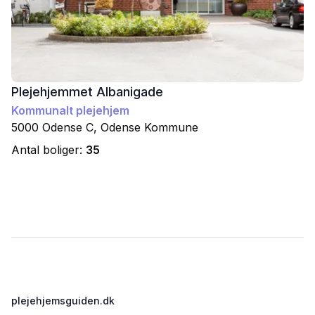
Plejehjemmet Albanigade
Kommunalt plejehjem
5000
Odense C
,
Odense
Kommune
Antal boliger:
35
Footer
plejehjemsguiden.dk