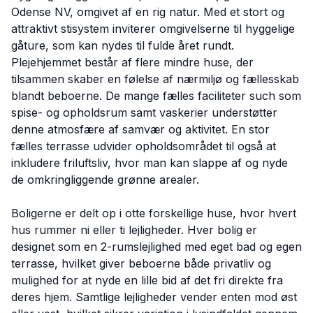
Odense NV, omgivet af en rig natur. Med et stort og
attraktivt stisystem inviterer omgivelserne til hyggelige
gåture, som kan nydes til fulde året rundt.
Plejehjemmet består af flere mindre huse, der
tilsammen skaber en følelse af nærmiljø og fællesskab
blandt beboerne. De mange fælles faciliteter such som
spise- og opholdsrum samt vaskerier understøtter
denne atmosfære af samvær og aktivitet. En stor
fælles terrasse udvider opholdsområdet til også at
inkludere friluftsliv, hvor man kan slappe af og nyde
de omkringliggende grønne arealer.
Boligerne er delt op i otte forskellige huse, hvor hvert
hus rummer ni eller ti lejligheder. Hver bolig er
designet som en 2-rumslejlighed med eget bad og egen
terrasse, hvilket giver beboerne både privatliv og
mulighed for at nyde en lille bid af det fri direkte fra
deres hjem. Samtlige lejligheder vender enten mod øst