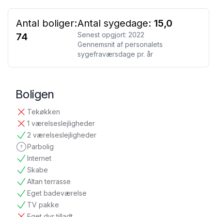
Antal boliger:
Antal sygedage:
15,0
Senest opgjort:
2022
74
Gennemsnit af personalets
sygefraværsdage pr. år
Boligen
Tekøkken
ikke tilgængelig
1 værelseslejligheder
ikke tilgængelig
2 værelseslejligheder
tilgængelig
Parbolig
ikke oplyst
Internet
tilgængelig
Skabe
tilgængelig
Altan terrasse
tilgængelig
Eget badeværelse
tilgængelig
TV pakke
tilgængelig
Eget dyr tilladt