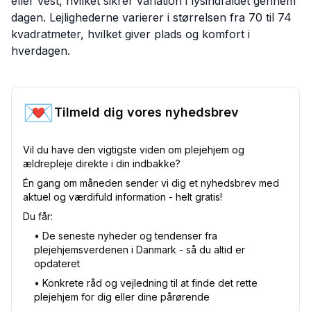
eller vest, hvilket sikrer variation i lysindfaldet gennem
dagen. Lejlighederne varierer i størrelsen fra 70 til 74
kvadratmeter, hvilket giver plads og komfort i
hverdagen.
💌
Tilmeld dig vores nyhedsbrev
Vil du have den vigtigste viden om plejehjem og
ældrepleje direkte i din indbakke?
Én gang om måneden sender vi dig et nyhedsbrev med
aktuel og værdifuld information - helt gratis!
Du får:
•⁠ De seneste nyheder og tendenser fra
plejehjemsverdenen i Danmark - så du altid er
opdateret
•⁠ Konkrete råd og vejledning til at finde det rette
plejehjem for dig eller dine pårørende