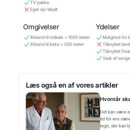
TV pakke
tilgængelig
Eget dyr tilladt
ikke tilgængelig
Omgivelser
Ydelser
Afstand til indkøb > 1000 meter
Mulighed for t
tilgængelig
tilgængelig
Afstand til kirke < 500 meter
Tilknyttet ta
tilgængelig
ikke tilgængelig
Tilknyttet frisø
tilgængelig
Vask af senge
tilgængelig
Læs også en af vores artikler
Hvornår sk
Det kan være e
tid for ens nær
tegn, der kan h