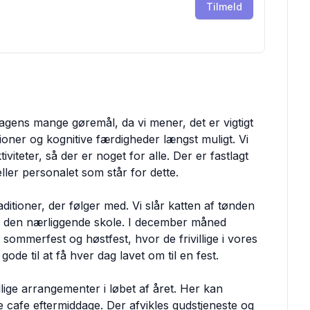
Tilmeld
dagens mange gøremål, da vi mener, det er vigtigt
ioner og kognitive færdigheder længst muligt. Vi
iviteter, så der er noget for alle. Der er fastlagt
 eller personalet som står for dette.
itioner, der følger med. Vi slår katten af tønden
 den nærliggende skole. I december måned
ommerfest og høstfest, hvor de frivillige i vores
ode til at få hver dag lavet om til en fest.
llige arrangementer i løbet af året. Her kan
 cafe eftermiddage. Der afvikles gudstjeneste og