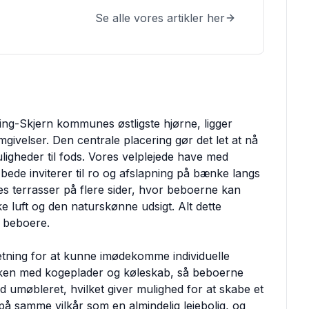
Se alle vores artikler her
ing-Skjern kommunes østligste hjørne, ligger
ivelser. Den centrale placering gør det let at nå
gheder til fods. Vores velplejede have med
bede inviterer til ro og afslapning på bænke langs
s terrasser på flere sider, hvor beboerne kan
e luft og den naturskønne udsigt. Alt dette
s beboere.
retning for at kunne imødekomme individuelle
køkken med kogeplader og køleskab, så beboerne
 umøbleret, hvilket giver mulighed for at skabe et
s på samme vilkår som en almindelig lejebolig, og