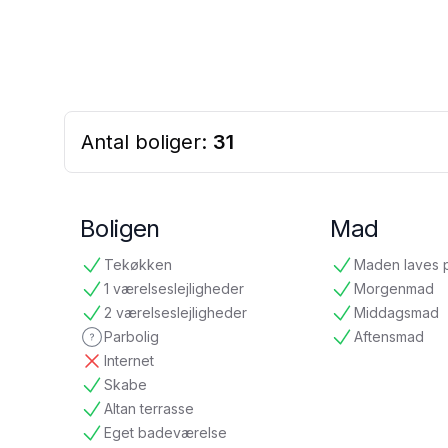
Antal boliger:
31
Boligen
Mad
Tekøkken
Maden laves 
tilgængelig
tilgængelig
1 værelseslejligheder
Morgenmad
tilgængelig
tilgængelig
2 værelseslejligheder
Middagsmad
tilgængelig
tilgængelig
Parbolig
Aftensmad
ikke oplyst
tilgængelig
Internet
ikke tilgængelig
Skabe
tilgængelig
Altan terrasse
tilgængelig
Eget badeværelse
tilgængelig