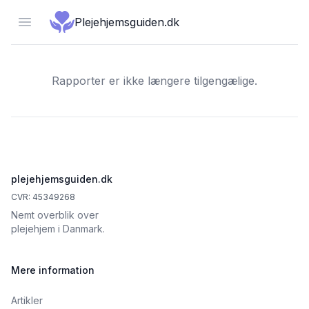
Open menu
Plejehjemsguiden.dk
Rapporter er ikke længere tilgengælige.
Footer
plejehjemsguiden.dk
CVR: 45349268
Nemt overblik over
plejehjem i Danmark.
Mere information
Artikler