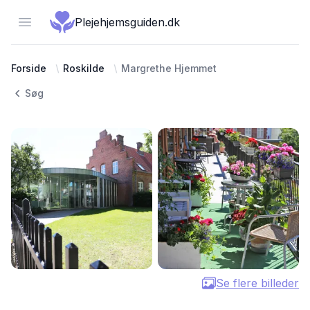
Open menu
Plejehjemsguiden.dk
Forside
Roskilde
Margrethe Hjemmet
Søg
Se flere billeder