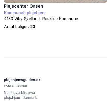
Plejecenter Oasen
Kommunalt plejehjem
4130
Viby Sjælland
,
Roskilde
Kommune
Antal boliger:
23
Footer
plejehjemsguiden.dk
CVR: 45349268
Nemt overblik over
plejehjem i Danmark.