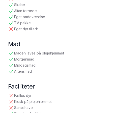
ikke tilgængelig
Skabe
tilgængelig
Altan terrasse
tilgængelig
Eget badeværelse
tilgængelig
TV pakke
tilgængelig
Eget dyr tilladt
ikke tilgængelig
Mad
Maden laves på plejehjemmet
tilgængelig
Morgenmad
tilgængelig
Middagsmad
tilgængelig
Aftensmad
tilgængelig
Faciliteter
Fælles dyr
ikke tilgængelig
Kiosk på plejehjemmet
ikke tilgængelig
Sansehave
ikke tilgængelig