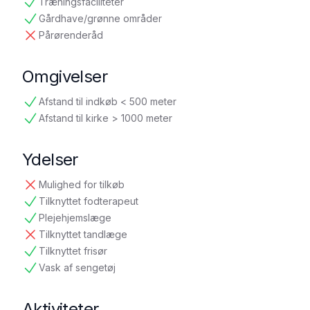
Træningsfaciliteter
tilgængelig
Gårdhave/grønne områder
tilgængelig
Pårørenderåd
ikke tilgængelig
Omgivelser
Afstand til indkøb < 500 meter
tilgængelig
Afstand til kirke > 1000 meter
tilgængelig
Ydelser
Mulighed for tilkøb
ikke tilgængelig
Tilknyttet fodterapeut
tilgængelig
Plejehjemslæge
tilgængelig
Tilknyttet tandlæge
ikke tilgængelig
Tilknyttet frisør
tilgængelig
Vask af sengetøj
tilgængelig
Aktiviteter