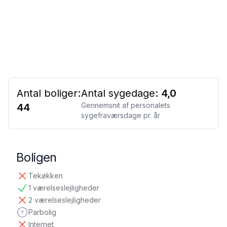
Antal boliger:
Antal sygedage:
4,0
Gennemsnit af personalets
44
sygefraværsdage pr. år
Boligen
Tekøkken
ikke tilgængelig
1 værelseslejligheder
tilgængelig
2 værelseslejligheder
ikke tilgængelig
Parbolig
ikke oplyst
Internet