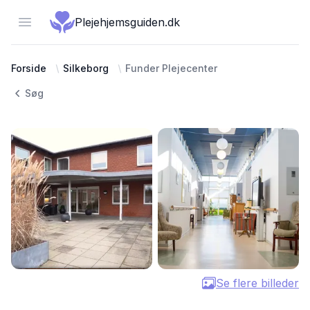
Open menu
Plejehjemsguiden.dk
Forside
Silkeborg
Funder Plejecenter
Søg
Se flere billeder