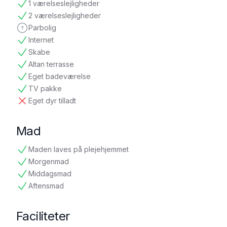
1 værelseslejligheder
tilgængelig
2 værelseslejligheder
tilgængelig
Parbolig
ikke oplyst
Internet
tilgængelig
Skabe
tilgængelig
Altan terrasse
tilgængelig
Eget badeværelse
tilgængelig
TV pakke
tilgængelig
Eget dyr tilladt
ikke tilgængelig
Mad
Maden laves på plejehjemmet
tilgængelig
Morgenmad
tilgængelig
Middagsmad
tilgængelig
Aftensmad
tilgængelig
Faciliteter