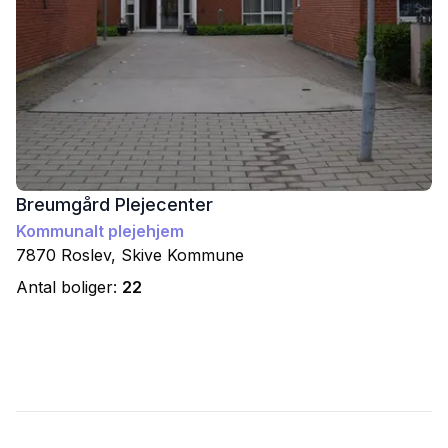
Breumgård Plejecenter
Kommunalt plejehjem
7870
Roslev
,
Skive
Kommune
Antal boliger:
22
Footer