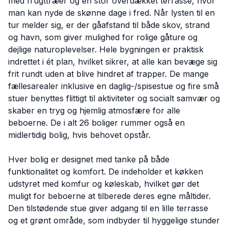
med frugttræer og en stor overdækket terrasse, hvor
man kan nyde de skønne dage i fred. Når lysten til en
tur melder sig, er der gåafstand til både skov, strand
og havn, som giver mulighed for rolige gåture og
dejlige naturoplevelser. Hele bygningen er praktisk
indrettet i ét plan, hvilket sikrer, at alle kan bevæge sig
frit rundt uden at blive hindret af trapper. De mange
fællesarealer inklusive en daglig-/spisestue og fire små
stuer benyttes flittigt til aktiviteter og socialt samvær og
skaber en tryg og hjemlig atmosfære for alle
beboerne. De i alt 26 boliger rummer også en
midlertidig bolig, hvis behovet opstår.
Hver bolig er designet med tanke på både
funktionalitet og komfort. De indeholder et køkken
udstyret med komfur og køleskab, hvilket gør det
muligt for beboerne at tilberede deres egne måltider.
Den tilstødende stue giver adgang til en lille terrasse
og et grønt område, som indbyder til hyggelige stunder