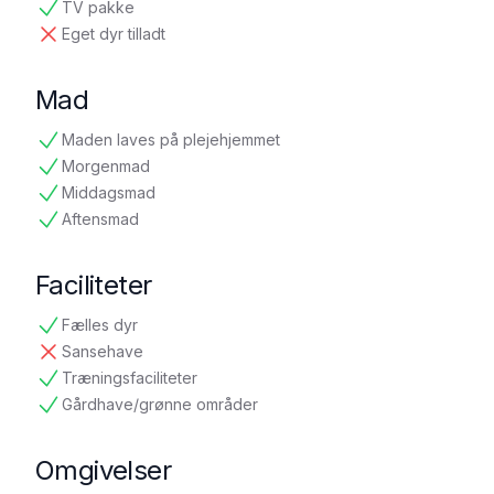
TV pakke
tilgængelig
Eget dyr tilladt
ikke tilgængelig
Mad
Maden laves på plejehjemmet
tilgængelig
Morgenmad
tilgængelig
Middagsmad
tilgængelig
Aftensmad
tilgængelig
Faciliteter
Fælles dyr
tilgængelig
Sansehave
ikke tilgængelig
Træningsfaciliteter
tilgængelig
Gårdhave/grønne områder
tilgængelig
Omgivelser