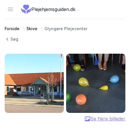
Open menu
Plejehjemsguiden.dk
Forside
Skive
Glyngøre Plejecenter
Søg
Se flere billeder