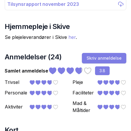
Tilsynsrapport november 2023
Hjemmepleje i
Skive
Se plejeleverandører i
Skive
her
.
Anmeldelser (
24
)
Skriv anmeldelse
Samlet anmeldelse
3.8
Trivsel
Pleje
Personale
Faciliteter
Mad &
Aktiviter
Måltider
Kort