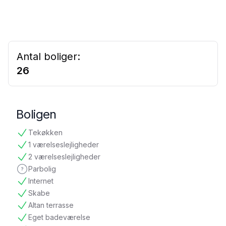
Antal boliger:
26
Boligen
Tekøkken
tilgængelig
1 værelseslejligheder
tilgængelig
2 værelseslejligheder
tilgængelig
Parbolig
ikke oplyst
Internet
tilgængelig
Skabe
tilgængelig
Altan terrasse
tilgængelig
Eget badeværelse
tilgængelig