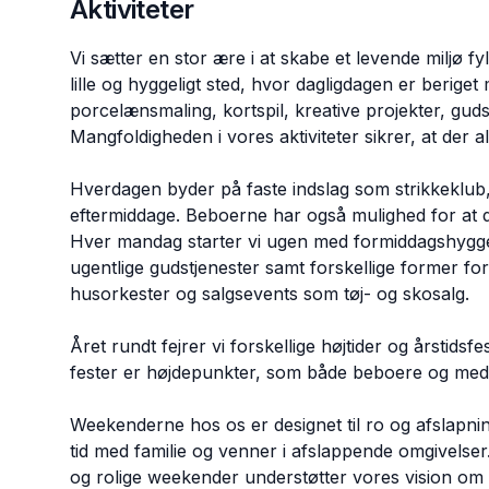
Aktiviteter
Vi sætter en stor ære i at skabe et levende miljø fyl
lille og hyggeligt sted, hvor dagligdagen er beriget
porcelænsmaling, kortspil, kreative projekter, guds
Mangfoldigheden i vores aktiviteter sikrer, at der 
Hverdagen byder på faste indslag som strikkeklub,
eftermiddage. Beboerne har også mulighed for at 
Hver mandag starter vi ugen med formiddagshygge
ugentlige gudstjenester samt forskellige former fo
husorkester og salgsevents som tøj- og skosalg.
Året rundt fejrer vi forskellige højtider og årstid
fester er højdepunkter, som både beboere og meda
Weekenderne hos os er designet til ro og afslapning
tid med familie og venner i afslappende omgivelse
og rolige weekender understøtter vores vision om