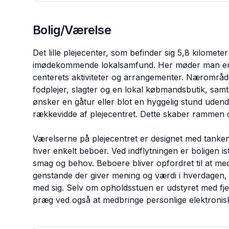
Bolig/Værelse
Det lille plejecenter, som befinder sig 5,8 kilometer
imødekommende lokalsamfund. Her møder man en tæ
centerets aktiviteter og arrangementer. Nærområdet
fodplejer, slagter og en lokal købmandsbutik, sa
ønsker en gåtur eller blot en hyggelig stund udendø
rækkevidde af plejecentret. Dette skaber rammen om
Værelserne på plejecentret er designet med tanken
hver enkelt beboer. Ved indflytningen er boligen ista
smag og behov. Beboere bliver opfordret til at me
genstande der giver mening og værdi i hverdagen, 
med sig. Selv om opholdsstuen er udstyret med fjern
præg ved også at medbringe personlige elektronis