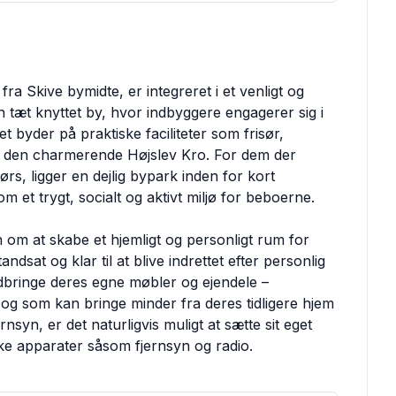
 fra Skive bymidte, er integreret i et venligt og
t knyttet by, hvor indbyggere engagerer sig i
 byder på praktiske faciliteter som frisør,
mt den charmerende Højslev Kro. For dem der
rs, ligger en dejlig bypark inden for kort
 et trygt, socialt og aktivt miljø for beboerne.
 om at skabe et hjemligt og personligt rum for
ndsat og klar til at blive indrettet efter personlig
dbringe deres egne møbler og ejendele –
og som kan bringe minder fra deres tidligere hjem
syn, er det naturligvis muligt at sætte sit eget
ke apparater såsom fjernsyn og radio.