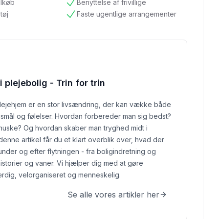
ilkøb
Benyttelse af frivillige
tilgængelig
tøj
Faste ugentlige arrangementer
tilgængelig
i plejebolig - Trin for trin
plejehjem er en stor livsændring, der kan vække både
smål og følelser. Hvordan forbereder man sig bedst?
huske? Og hvordan skaber man tryghed midt i
 denne artikel får du et klart overblik over, hvad der
under og efter flytningen - fra boligindretning og
historier og vaner. Vi hjælper dig med at gøre
dig, velorganiseret og menneskelig.
Se alle vores artikler her