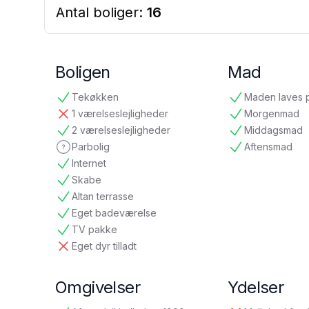
Antal boliger:
16
Boligen
Mad
Tekøkken
Maden laves 
tilgængelig
tilgængelig
1 værelseslejligheder
Morgenmad
ikke tilgængelig
tilgængelig
2 værelseslejligheder
Middagsmad
tilgængelig
tilgængelig
Parbolig
Aftensmad
ikke oplyst
tilgængelig
Internet
tilgængelig
Skabe
tilgængelig
Altan terrasse
tilgængelig
Eget badeværelse
tilgængelig
TV pakke
tilgængelig
Eget dyr tilladt
ikke tilgængelig
Omgivelser
Ydelser