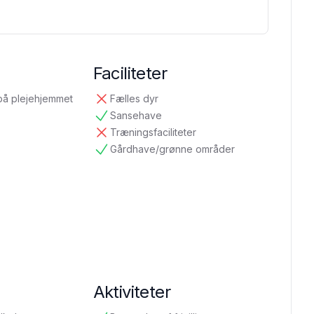
Faciliteter
på plejehjemmet
Fælles dyr
ikke tilgængelig
Sansehave
tilgængelig
Træningsfaciliteter
ikke tilgængelig
Gårdhave/grønne områder
tilgængelig
Aktiviteter