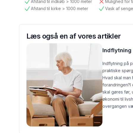
Afstand til indkøb > 1000 meter
Mulighed for t
tilgængelig
ikke tilgængelig
Afstand til kirke > 1000 meter
Vask af senge
tilgængelig
tilgængelig
Læs også en af vores artikler
Indflytning 
Indflytning på 
praktiske spørg
Hvad skal man 
forandringen?
I
skal gøres før, 
økonomi til livs
overgangen vær