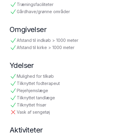
tilgængelig
Træningsfaciliteter
tilgængelig
Gårdhave/grønne områder
tilgængelig
Omgivelser
Afstand til indkøb > 1000 meter
tilgængelig
Afstand til kirke > 1000 meter
tilgængelig
Ydelser
Mulighed for tilkøb
tilgængelig
Tilknyttet fodterapeut
tilgængelig
Plejehjemslæge
tilgængelig
Tilknyttet tandlæge
tilgængelig
Tilknyttet frisør
tilgængelig
Vask af sengetøj
ikke tilgængelig
Aktiviteter