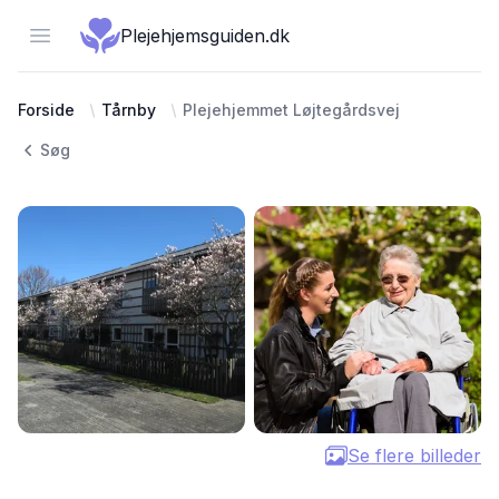
Open menu
Plejehjemsguiden.dk
Forside
Tårnby
Plejehjemmet Løjtegårdsvej
Søg
Se flere billeder