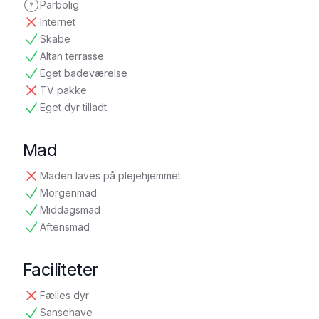
Parbolig
ikke oplyst
Internet
ikke tilgængelig
Skabe
tilgængelig
Altan terrasse
tilgængelig
Eget badeværelse
tilgængelig
TV pakke
ikke tilgængelig
Eget dyr tilladt
tilgængelig
Mad
Maden laves på plejehjemmet
ikke tilgængelig
Morgenmad
tilgængelig
Middagsmad
tilgængelig
Aftensmad
tilgængelig
Faciliteter
Fælles dyr
ikke tilgængelig
Sansehave