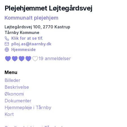
Plejehjemmet Løjtegårdsvej
Kommunalt plejehjem
Løjtegårdsvej
100
,
2770
Kastrup
Tårnby
Kommune
Klik for at se tlf.
plloj.as@taarnby.dk
Hjemmeside
19
anmeldelser
Menu
Billeder
Beskrivelse
Økonomi
Dokumenter
Hjemmepleje i
Tårnby
Kort