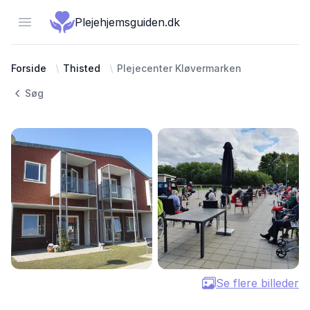
Open menu
Plejehjemsguiden.dk
Forside
Thisted
Plejecenter Kløvermarken
Søg
Se flere billeder