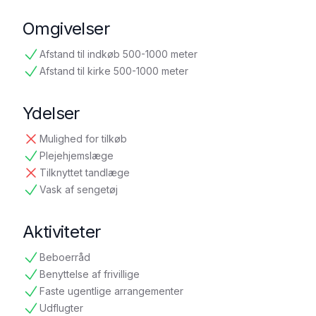
Omgivelser
Afstand til indkøb 500-1000 meter
tilgængelig
Afstand til kirke 500-1000 meter
tilgængelig
Ydelser
Mulighed for tilkøb
ikke tilgængelig
Plejehjemslæge
tilgængelig
Tilknyttet tandlæge
ikke tilgængelig
Vask af sengetøj
tilgængelig
Aktiviteter
Beboerråd
tilgængelig
Benyttelse af frivillige
tilgængelig
Faste ugentlige arrangementer
tilgængelig
Udflugter
tilgængelig