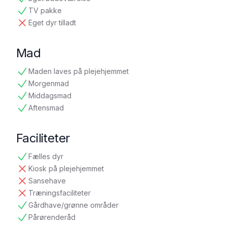
tilgængelig
TV pakke
tilgængelig
Eget dyr tilladt
ikke tilgængelig
Mad
Maden laves på plejehjemmet
tilgængelig
Morgenmad
tilgængelig
Middagsmad
tilgængelig
Aftensmad
tilgængelig
Faciliteter
Fælles dyr
tilgængelig
Kiosk på plejehjemmet
ikke tilgængelig
Sansehave
ikke tilgængelig
Træningsfaciliteter
ikke tilgængelig
Gårdhave/grønne områder
tilgængelig
Pårørenderåd
tilgængelig