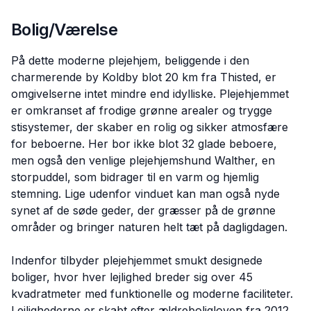
Bolig/Værelse
På dette moderne plejehjem, beliggende i den
charmerende by Koldby blot 20 km fra Thisted, er
omgivelserne intet mindre end idylliske. Plejehjemmet
er omkranset af frodige grønne arealer og trygge
stisystemer, der skaber en rolig og sikker atmosfære
for beboerne. Her bor ikke blot 32 glade beboere,
men også den venlige plejehjemshund Walther, en
storpuddel, som bidrager til en varm og hjemlig
stemning. Lige udenfor vinduet kan man også nyde
synet af de søde geder, der græsser på de grønne
områder og bringer naturen helt tæt på dagligdagen.
Indenfor tilbyder plejehjemmet smukt designede
boliger, hvor hver lejlighed breder sig over 45
kvadratmeter med funktionelle og moderne faciliteter.
Lejlighederne er skabt efter ældreboligloven fra 2012