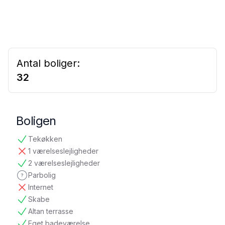
Antal boliger:
32
Boligen
Tekøkken
tilgængelig
1 værelseslejligheder
ikke tilgængelig
2 værelseslejligheder
tilgængelig
Parbolig
ikke oplyst
Internet
ikke tilgængelig
Skabe
tilgængelig
Altan terrasse
tilgængelig
Eget badeværelse