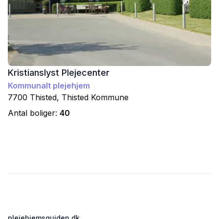
Kristianslyst Plejecenter
Kommunalt plejehjem
7700
Thisted
,
Thisted
Kommune
Antal boliger:
40
Footer
plejehjemsguiden.dk