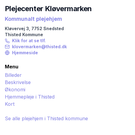
Plejecenter Kløvermarken
Kommunalt plejehjem
Kløvervej
3
,
7752
Snedsted
Thisted
Kommune
Klik for at se tlf.
klovermarken@thisted.dk
Hjemmeside
Menu
Billeder
Beskrivelse
Økonomi
Hjemmepleje i
Thisted
Kort
Se alle plejehjem i
Thisted
kommune