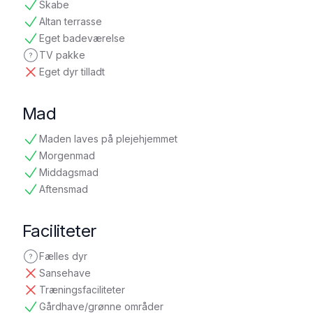
Skabe
tilgængelig
Altan terrasse
tilgængelig
Eget badeværelse
tilgængelig
TV pakke
ikke oplyst
Eget dyr tilladt
ikke tilgængelig
Mad
Maden laves på plejehjemmet
tilgængelig
Morgenmad
tilgængelig
Middagsmad
tilgængelig
Aftensmad
tilgængelig
Faciliteter
Fælles dyr
ikke oplyst
Sansehave
ikke tilgængelig
Træningsfaciliteter
ikke tilgængelig
Gårdhave/grønne områder