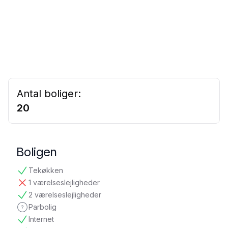
Antal boliger:
20
Boligen
Tekøkken
tilgængelig
1 værelseslejligheder
ikke tilgængelig
2 værelseslejligheder
tilgængelig
Parbolig
ikke oplyst
Internet
tilgængelig