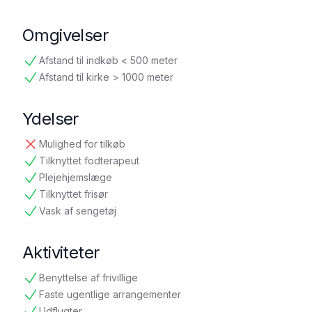
tilgængelig
Omgivelser
Afstand til indkøb < 500 meter
tilgængelig
Afstand til kirke > 1000 meter
tilgængelig
Ydelser
Mulighed for tilkøb
ikke tilgængelig
Tilknyttet fodterapeut
tilgængelig
Plejehjemslæge
tilgængelig
Tilknyttet frisør
tilgængelig
Vask af sengetøj
tilgængelig
Aktiviteter
Benyttelse af frivillige
tilgængelig
Faste ugentlige arrangementer
tilgængelig
Udflugter