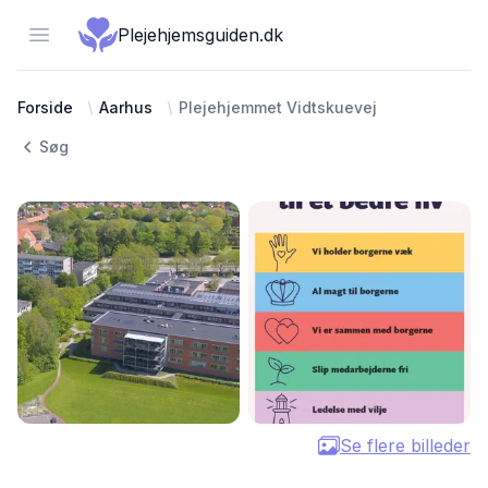
Open menu
Plejehjemsguiden.dk
Forside
Aarhus
Plejehjemmet Vidtskuevej
Søg
Se flere billeder