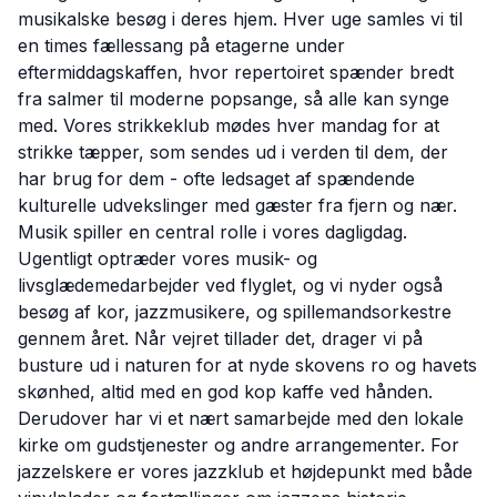
musikalske besøg i deres hjem. Hver uge samles vi til
en times fællessang på etagerne under
eftermiddagskaffen, hvor repertoiret spænder bredt
fra salmer til moderne popsange, så alle kan synge
med. Vores strikkeklub mødes hver mandag for at
strikke tæpper, som sendes ud i verden til dem, der
har brug for dem - ofte ledsaget af spændende
kulturelle udvekslinger med gæster fra fjern og nær.
Musik spiller en central rolle i vores dagligdag.
Ugentligt optræder vores musik- og
livsglædemedarbejder ved flyglet, og vi nyder også
besøg af kor, jazzmusikere, og spillemandsorkestre
gennem året. Når vejret tillader det, drager vi på
busture ud i naturen for at nyde skovens ro og havets
skønhed, altid med en god kop kaffe ved hånden.
Derudover har vi et nært samarbejde med den lokale
kirke om gudstjenester og andre arrangementer. For
jazzelskere er vores jazzklub et højdepunkt med både