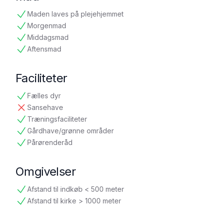
Maden laves på plejehjemmet
tilgængelig
Morgenmad
tilgængelig
Middagsmad
tilgængelig
Aftensmad
tilgængelig
Faciliteter
Fælles dyr
tilgængelig
Sansehave
ikke tilgængelig
Træningsfaciliteter
tilgængelig
Gårdhave/grønne områder
tilgængelig
Pårørenderåd
tilgængelig
Omgivelser
Afstand til indkøb < 500 meter
tilgængelig
Afstand til kirke > 1000 meter
tilgængelig