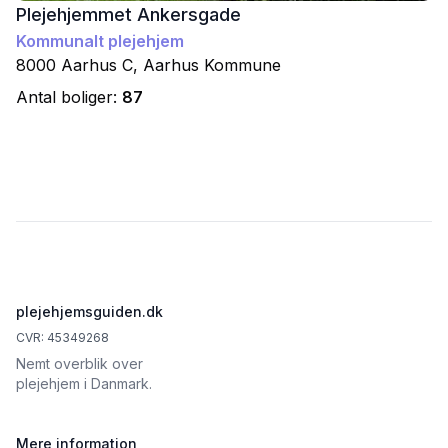
Plejehjemmet Ankersgade
Kommunalt plejehjem
8000
Aarhus C
,
Aarhus
Kommune
Antal boliger:
87
Footer
plejehjemsguiden.dk
CVR: 45349268
Nemt overblik over
plejehjem i Danmark.
Mere information