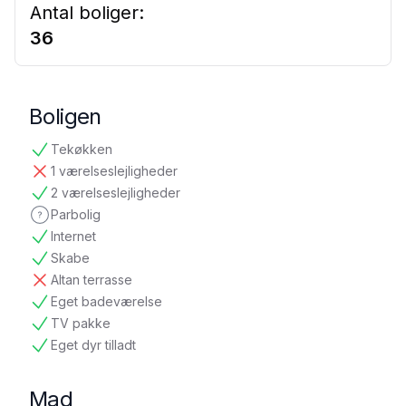
Antal boliger:
36
Boligen
Tekøkken
tilgængelig
1 værelseslejligheder
ikke tilgængelig
2 værelseslejligheder
tilgængelig
Parbolig
ikke oplyst
Internet
tilgængelig
Skabe
tilgængelig
Altan terrasse
ikke tilgængelig
Eget badeværelse
tilgængelig
TV pakke
tilgængelig
Eget dyr tilladt
tilgængelig
Mad