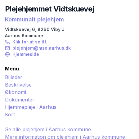
Plejehjemmet Vidtskuevej
Kommunalt plejehjem
Vidtskuevej
6
,
8260
Viby J
Aarhus
Kommune
Klik for at se tlf.
plejehjem@mso.aarhus.dk
Hjemmeside
Menu
Billeder
Beskrivelse
Økonomi
Dokumenter
Hjemmepleje i
Aarhus
Kort
Se alle plejehjem i
Aarhus
kommune
Mere information om plejehjem i
Aarhus
kommune