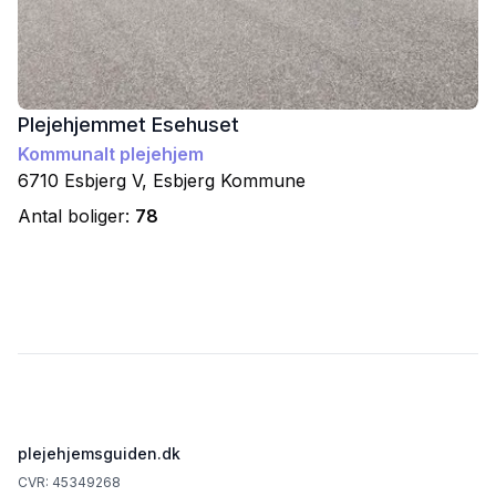
Plejehjemmet Esehuset
Kommunalt plejehjem
6710
Esbjerg V
,
Esbjerg
Kommune
Antal boliger:
78
Footer
plejehjemsguiden.dk
CVR: 45349268