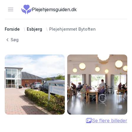
Open menu
Plejehjemsguiden.dk
Forside
Esbjerg
Plejehjemmet Bytoften
Søg
Se flere billeder