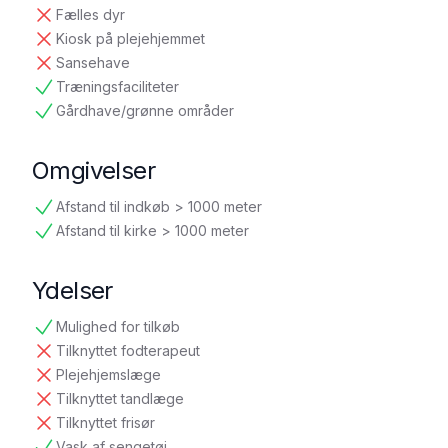
Fælles dyr
ikke tilgængelig
Kiosk på plejehjemmet
ikke tilgængelig
Sansehave
ikke tilgængelig
Træningsfaciliteter
tilgængelig
Gårdhave/grønne områder
tilgængelig
Omgivelser
Afstand til indkøb > 1000 meter
tilgængelig
Afstand til kirke > 1000 meter
tilgængelig
Ydelser
Mulighed for tilkøb
tilgængelig
Tilknyttet fodterapeut
ikke tilgængelig
Plejehjemslæge
ikke tilgængelig
Tilknyttet tandlæge
ikke tilgængelig
Tilknyttet frisør
ikke tilgængelig
Vask af sengetøj