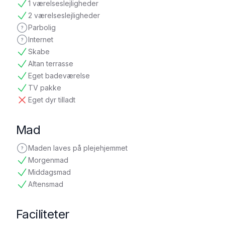
1 værelseslejligheder
tilgængelig
2 værelseslejligheder
tilgængelig
Parbolig
ikke oplyst
Internet
ikke oplyst
Skabe
tilgængelig
Altan terrasse
tilgængelig
Eget badeværelse
tilgængelig
TV pakke
tilgængelig
Eget dyr tilladt
ikke tilgængelig
Mad
Maden laves på plejehjemmet
ikke oplyst
Morgenmad
tilgængelig
Middagsmad
tilgængelig
Aftensmad
tilgængelig
Faciliteter