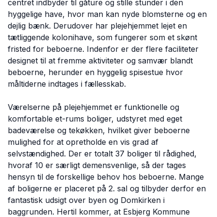
centret indbyder til gåture og stille stunder i den
hyggelige have, hvor man kan nyde blomsterne og en
dejlig bænk. Derudover har plejehjemmet lejet en
tætliggende kolonihave, som fungerer som et skønt
fristed for beboerne. Indenfor er der flere faciliteter
designet til at fremme aktiviteter og samvær blandt
beboerne, herunder en hyggelig spisestue hvor
måltiderne indtages i fællesskab.
Værelserne på plejehjemmet er funktionelle og
komfortable et-rums boliger, udstyret med eget
badeværelse og tekøkken, hvilket giver beboerne
mulighed for at opretholde en vis grad af
selvstændighed. Der er totalt 37 boliger til rådighed,
hvoraf 10 er særligt demensvenlige, så der tages
hensyn til de forskellige behov hos beboerne. Mange
af boligerne er placeret på 2. sal og tilbyder derfor en
fantastisk udsigt over byen og Domkirken i
baggrunden. Hertil kommer, at Esbjerg Kommune