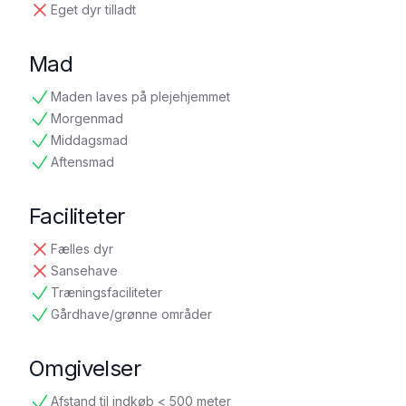
Eget dyr tilladt
ikke tilgængelig
Mad
Maden laves på plejehjemmet
tilgængelig
Morgenmad
tilgængelig
Middagsmad
tilgængelig
Aftensmad
tilgængelig
Faciliteter
Fælles dyr
ikke tilgængelig
Sansehave
ikke tilgængelig
Træningsfaciliteter
tilgængelig
Gårdhave/grønne områder
tilgængelig
Omgivelser
Afstand til indkøb < 500 meter