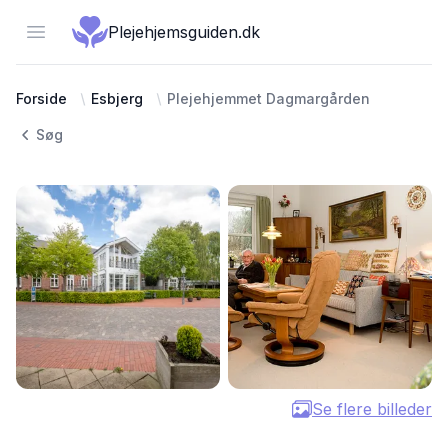
Open menu
Plejehjemsguiden.dk
Forside
Esbjerg
Plejehjemmet Dagmargården
Søg
Se flere billeder