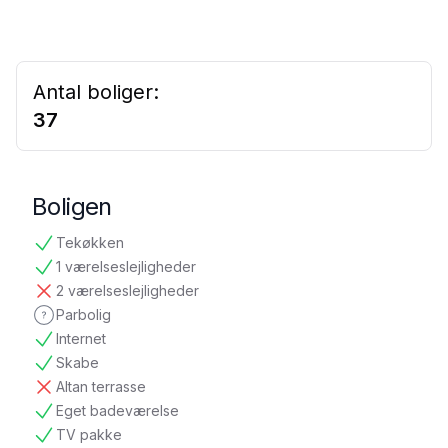
Antal boliger:
37
Boligen
Tekøkken
tilgængelig
1 værelseslejligheder
tilgængelig
2 værelseslejligheder
ikke tilgængelig
Parbolig
ikke oplyst
Internet
tilgængelig
Skabe
tilgængelig
Altan terrasse
ikke tilgængelig
Eget badeværelse
tilgængelig
TV pakke
tilgængelig