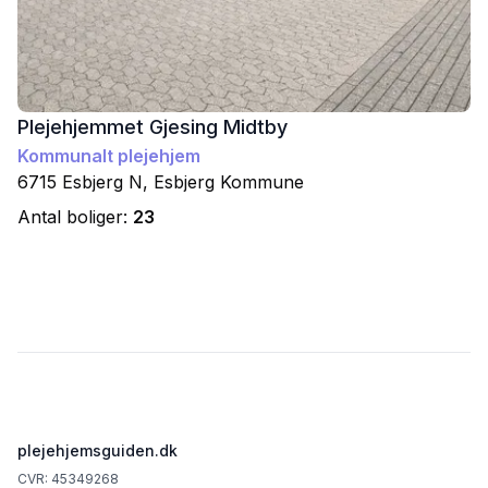
Plejehjemmet Gjesing Midtby
Kommunalt plejehjem
6715
Esbjerg N
,
Esbjerg
Kommune
Antal boliger:
23
Footer
plejehjemsguiden.dk
CVR: 45349268