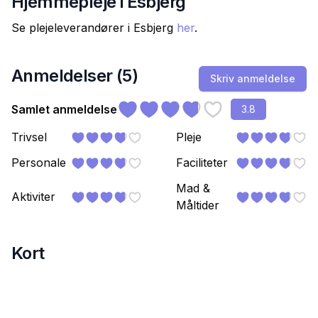
Hjemmepleje i
Esbjerg
Se plejeleverandører i
Esbjerg
her
.
Anmeldelser (
5
)
Skriv anmeldelse
Samlet anmeldelse
3.8
Trivsel
Pleje
Personale
Faciliteter
Mad &
Aktiviter
Måltider
Kort