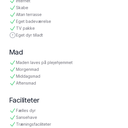
Internet
tilgængelig
Skabe
tilgængelig
Altan terrasse
tilgængelig
Eget badeværelse
tilgængelig
TV pakke
tilgængelig
Eget dyr tilladt
ikke oplyst
Mad
Maden laves på plejehjemmet
tilgængelig
Morgenmad
tilgængelig
Middagsmad
tilgængelig
Aftensmad
tilgængelig
Faciliteter
Fælles dyr
tilgængelig
Sansehave
tilgængelig
Træningsfaciliteter
tilgængelig