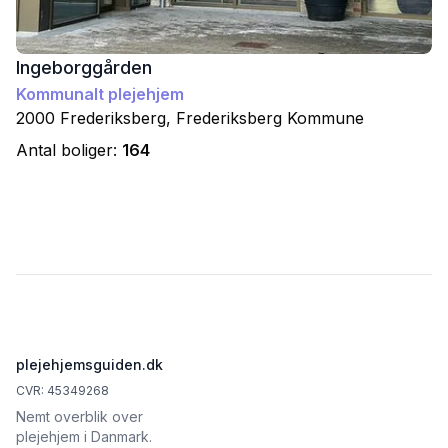
Ingeborggården
Kommunalt plejehjem
2000
Frederiksberg
,
Frederiksberg
Kommune
Antal boliger:
164
Footer
plejehjemsguiden.dk
CVR: 45349268
Nemt overblik over
plejehjem i Danmark.