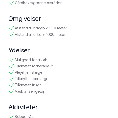
Gårdhave/grønne områder
tilgængelig
Omgivelser
Afstand til indkøb < 500 meter
tilgængelig
Afstand til kirke > 1000 meter
tilgængelig
Ydelser
Mulighed for tilkøb
tilgængelig
Tilknyttet fodterapeut
tilgængelig
Plejehjemslæge
tilgængelig
Tilknyttet tandlæge
tilgængelig
Tilknyttet frisør
tilgængelig
Vask af sengetøj
tilgængelig
Aktiviteter
Beboerråd