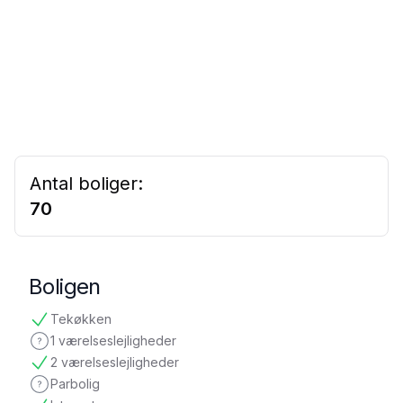
Antal boliger:
70
Boligen
Tekøkken
tilgængelig
1 værelseslejligheder
ikke oplyst
2 værelseslejligheder
tilgængelig
Parbolig
ikke oplyst