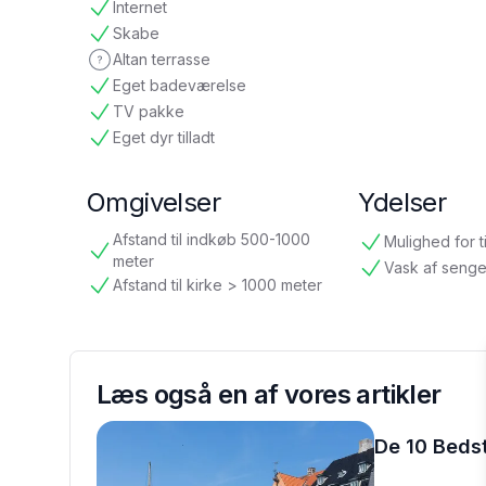
Internet
tilgængelig
Skabe
tilgængelig
Altan terrasse
ikke oplyst
Eget badeværelse
tilgængelig
TV pakke
tilgængelig
Eget dyr tilladt
tilgængelig
Omgivelser
Ydelser
Afstand til indkøb 500-1000
Mulighed for t
tilgængelig
tilgængelig
meter
Vask af senge
tilgængelig
Afstand til kirke > 1000 meter
tilgængelig
Læs også en af vores artikler
De 10 Beds