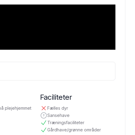
Faciliteter
på plejehjemmet
Fælles dyr
ikke tilgængelig
Sansehave
ikke oplyst
Træningsfaciliteter
tilgængelig
Gårdhave/grønne områder
tilgængelig