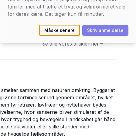
efter et trygt og velfungerende plejehjem i
familier med at træffe et trygt og velinformeret valg
ar analyseret faglig kvalitet, beboertilfredshed og
for deres kære. Det tager kun få minutter.
er - og udvalgt 10 plejehjem, der skiller sig positivt
ket over de steder, der gør en mærkbar forskel, og
Måske senere
Skriv anmeldelse
em, der passer bedst til jeres behov.
Se alle vores artikler her
nt smelter sammen med naturen omkring. Byggeriet
 grønne forbindelser ind gennem området, hvilket
nem fyrretræer, løvtræer og nyttehaver bydes
elserne, hvor sanserne bliver stimuleret af de
, hvor tryghed og bevægelse i landskabet går hånd
iale aktiviteter eller stille stunder med
 de hyggelige fællesområder.