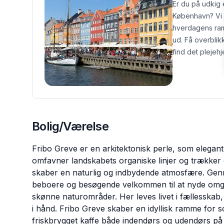
Er du på udkig 
København? Vi h
hverdagens ramm
ud. Få overblik
find det plejehj
Bolig/Værelse
Fribo Greve er en arkitektonisk perle, som elega
omfavner landskabets organiske linjer og trækker
skaber en naturlig og indbydende atmosfære. Gen
beboere og besøgende velkommen til at nyde omgiv
skønne naturområder. Her leves livet i fællesskab
i hånd. Fribo Greve skaber en idyllisk ramme for soc
friskbrygget kaffe både indendørs og udendørs på