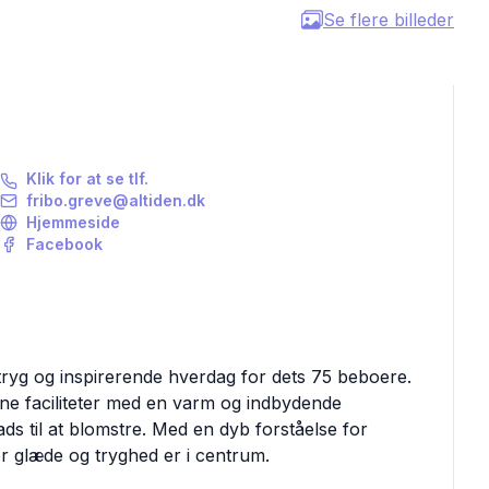
Se flere billeder
Klik for at se tlf.
fribo.greve@altiden.dk
Hjemmeside
Facebook
n tryg og inspirerende hverdag for dets 75 beboere.
rne faciliteter med en varm og indbydende
s til at blomstre. Med en dyb forståelse for
or glæde og tryghed er i centrum.