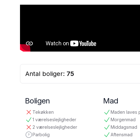
Antal boliger:
75
Boligen
Mad
Tekøkken
Maden laves 
ikke tilgængelig
tilgængelig
1 værelseslejligheder
Morgenmad
tilgængelig
tilgængelig
2 værelseslejligheder
Middagsmad
ikke tilgængelig
tilgængelig
Parbolig
Aftensmad
ikke oplyst
tilgængelig