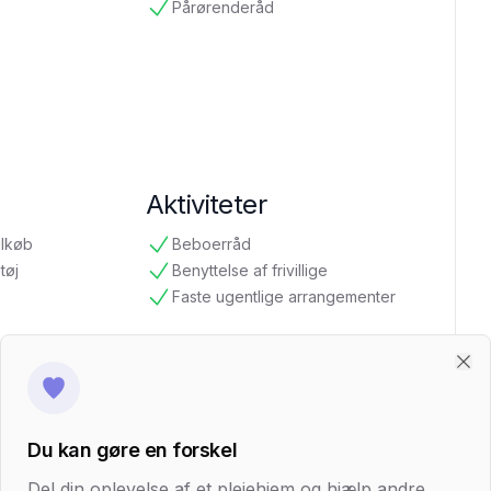
Pårørenderåd
tilgængelig
Aktiviteter
ilkøb
Beboerråd
tilgængelig
tøj
Benyttelse af frivillige
tilgængelig
Faste ugentlige arrangementer
tilgængelig
Clo
Du kan gøre en forskel
te Plejehjem i Københavns Kommune
Del din oplevelse af et plejehjem og hjælp andre