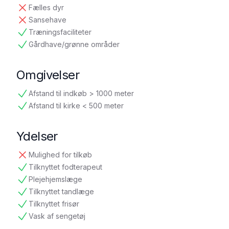
Fælles dyr
ikke tilgængelig
Sansehave
ikke tilgængelig
Træningsfaciliteter
tilgængelig
Gårdhave/grønne områder
tilgængelig
Omgivelser
Afstand til indkøb > 1000 meter
tilgængelig
Afstand til kirke < 500 meter
tilgængelig
Ydelser
Mulighed for tilkøb
ikke tilgængelig
Tilknyttet fodterapeut
tilgængelig
Plejehjemslæge
tilgængelig
Tilknyttet tandlæge
tilgængelig
Tilknyttet frisør
tilgængelig
Vask af sengetøj
tilgængelig