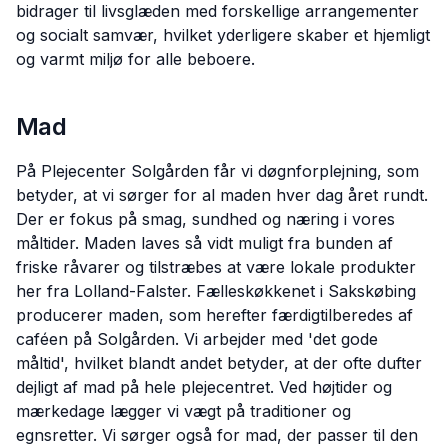
bidrager til livsglæden med forskellige arrangementer
og socialt samvær, hvilket yderligere skaber et hjemligt
og varmt miljø for alle beboere.
Mad
På Plejecenter Solgården får vi døgnforplejning, som
betyder, at vi sørger for al maden hver dag året rundt.
Der er fokus på smag, sundhed og næring i vores
måltider. Maden laves så vidt muligt fra bunden af
friske råvarer og tilstræbes at være lokale produkter
her fra Lolland-Falster. Fælleskøkkenet i Sakskøbing
producerer maden, som herefter færdigtilberedes af
caféen på Solgården. Vi arbejder med 'det gode
måltid', hvilket blandt andet betyder, at der ofte dufter
dejligt af mad på hele plejecentret. Ved højtider og
mærkedage lægger vi vægt på traditioner og
egnsretter. Vi sørger også for mad, der passer til den