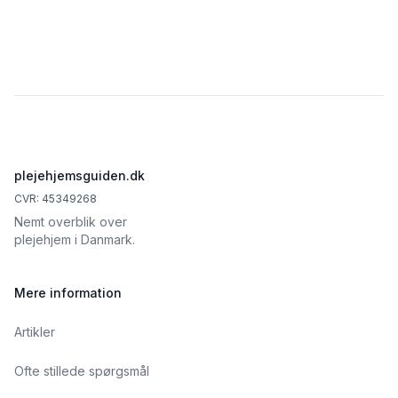
Footer
plejehjemsguiden.dk
CVR: 45349268
Nemt overblik over
plejehjem i Danmark.
Mere information
Artikler
Ofte stillede spørgsmål