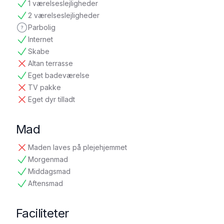
1 værelseslejligheder
tilgængelig
2 værelseslejligheder
tilgængelig
Parbolig
ikke oplyst
Internet
tilgængelig
Skabe
tilgængelig
Altan terrasse
ikke tilgængelig
Eget badeværelse
tilgængelig
TV pakke
ikke tilgængelig
Eget dyr tilladt
ikke tilgængelig
Mad
Maden laves på plejehjemmet
ikke tilgængelig
Morgenmad
tilgængelig
Middagsmad
tilgængelig
Aftensmad
tilgængelig
Faciliteter