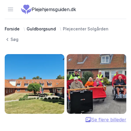
Open menu
Plejehjemsguiden.dk
Forside
Guldborgsund
Plejecenter Solgården
Søg
Se flere billeder