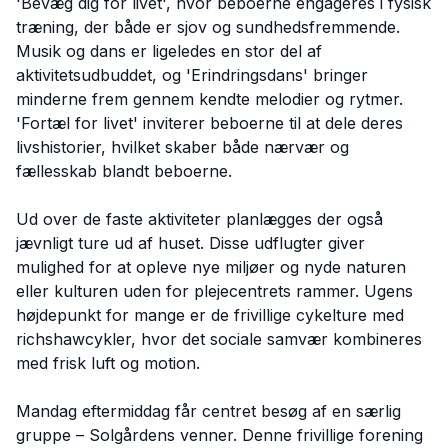
'Bevæg dig for livet', hvor beboerne engageres i fysisk
træning, der både er sjov og sundhedsfremmende.
Musik og dans er ligeledes en stor del af
aktivitetsudbuddet, og 'Erindringsdans' bringer
minderne frem gennem kendte melodier og rytmer.
'Fortæl for livet' inviterer beboerne til at dele deres
livshistorier, hvilket skaber både nærvær og
fællesskab blandt beboerne.
Ud over de faste aktiviteter planlægges der også
jævnligt ture ud af huset. Disse udflugter giver
mulighed for at opleve nye miljøer og nyde naturen
eller kulturen uden for plejecentrets rammer. Ugens
højdepunkt for mange er de frivillige cykelture med
richshawcykler, hvor det sociale samvær kombineres
med frisk luft og motion.
Mandag eftermiddag får centret besøg af en særlig
gruppe – Solgårdens venner. Denne frivillige forening