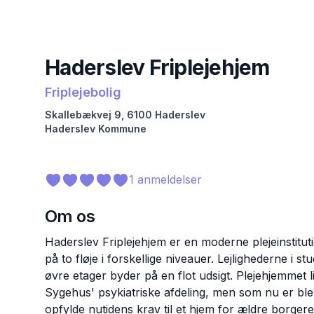
Haderslev Friplejehjem
Friplejebolig
Skallebækvej
9
,
6100
Haderslev
Haderslev
Kommune
1
anmeldelser
Om os
Haderslev Friplejehjem er en moderne plejeinstitutio
på to fløje i forskellige niveauer. Lejlighederne i 
øvre etager byder på en flot udsigt. Plejehjemmet 
Sygehus' psykiatriske afdeling, men som nu er ble
opfylde nutidens krav til et hjem for ældre borger