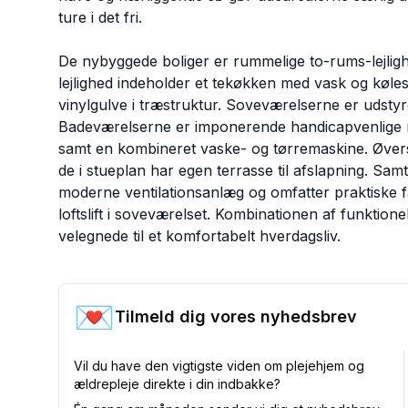
ture i det fri.
De nybyggede boliger er rummelige to-rums-lejligh
lejlighed indeholder et tekøkken med vask og køle
vinylgulve i træstruktur. Soveværelserne er udsty
Badeværelserne er imponerende handicapvenlige me
samt en kombineret vaske- og tørremaskine. Øverst
de i stueplan har egen terrasse til afslapning. Samtl
moderne ventilationsanlæg og omfatter praktiske f
loftslift i soveværelset. Kombinationen af funktione
velegnede til et komfortabelt hverdagsliv.
💌
Tilmeld dig vores nyhedsbrev
Vil du have den vigtigste viden om plejehjem og
ældrepleje direkte i din indbakke?