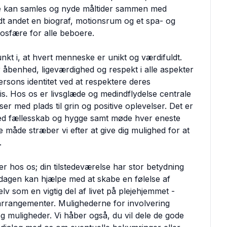
e kan samles og nyde måltider sammen med
t andet en biograf, motionsrum og et spa- og
mosfære for alle beboere.
nkt i, at hvert menneske er unikt og værdifuldt.
r åbenhed, ligeværdighed og respekt i alle aspekter
persons identitet ved at respektere deres
vis. Hos os er livsglæde og medindflydelse centrale
er med plads til grin og positive oplevelser. Det er
 med fællesskab og hygge samt møde hver eneste
åde stræber vi efter at give dig mulighed for at
.
r hos os; din tilstedeværelse har stor betydning
rdagen kan hjælpe med at skabe en følelse af
lv som en vigtig del af livet på plejehjemmet -
arrangementer. Mulighederne for involvering
g muligheder. Vi håber også, du vil dele de gode