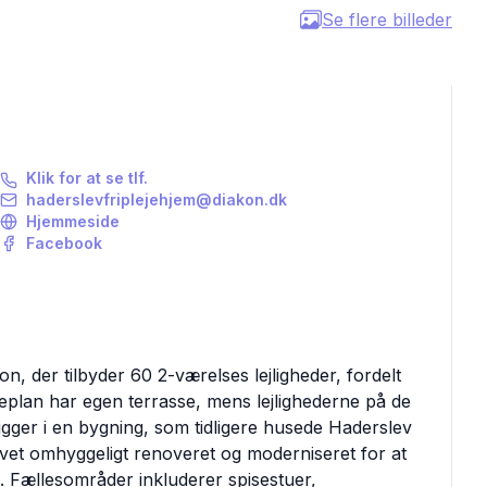
Se flere billeder
Klik for at se tlf.
haderslevfriplejehjem@diakon.dk
Hjemmeside
Facebook
n, der tilbyder 60 2-værelses lejligheder, fordelt
stueplan har egen terrasse, mens lejlighederne på de
ligger i en bygning, som tidligere husede Haderslev
vet omhyggeligt renoveret og moderniseret for at
e. Fællesområder inkluderer spisestuer,