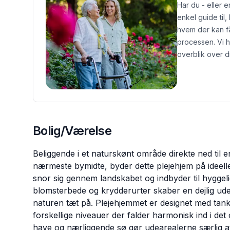
Har du - eller 
enkel guide til,
hvem der kan f
processen. Vi 
overblik over d
Bolig/Værelse
Beliggende i et naturskønt område direkte ned til e
nærmeste bymidte, byder dette plejehjem på ideelle 
snor sig gennem landskabet og indbyder til hyggeli
blomsterbede og krydderurter skaber en dejlig u
naturen tæt på. Plejehjemmet er designet med tanke
forskellige niveauer der falder harmonisk ind i de
have og nærliggende sø gør udearealerne særlig at