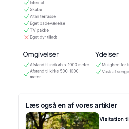
Internet
tilgængelig
Skabe
tilgængelig
Altan terrasse
tilgængelig
Eget badeværelse
tilgængelig
TV pakke
tilgængelig
Eget dyr tilladt
ikke tilgængelig
Omgivelser
Ydelser
Afstand til indkøb > 1000 meter
Mulighed for t
tilgængelig
tilgængelig
Afstand til kirke 500-1000
Vask af senge
tilgængelig
tilgængelig
meter
Læs også en af vores artikler
Visitation t