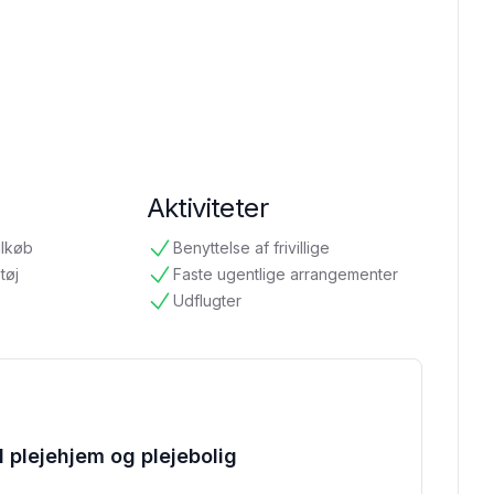
Aktiviteter
ilkøb
Benyttelse af frivillige
tilgængelig
tøj
Faste ugentlige arrangementer
tilgængelig
Udflugter
tilgængelig
il plejehjem og plejebolig