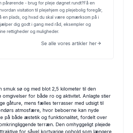
en pårørende - brug for pleje døgnet rundt?
Få en
 hvordan visitation til plejehjem og plejebolig foregår,
å en plads, og hvad du skal være opmærksom på i
hjælper dig godt i gang med råd, eksempler og
ine rettigheder og muligheder.
Se alle vores artikler her
n smuk sø og med blot 2,5 kilometer til den
omgivelser for både ro og aktivitet. Anlagte stier
ge gåture, mens fælles terrasser med udsigt til
dendørs atmosfære, hvor beboerne kan nyde
 på både æstetik og funktionalitet, fordelt over
t omkringliggende terræn. Den omhyggeligt plejede
traktive for såvel kortvarige ophold som længere