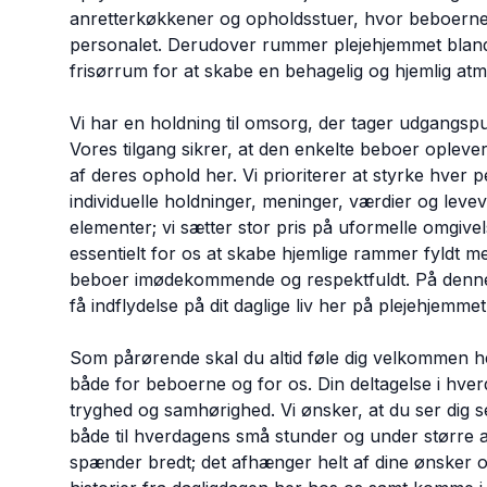
anretterkøkkener og opholdsstuer, hvor beboern
personalet. Derudover rummer plejehjemmet bland
frisørrum for at skabe en behagelig og hjemlig at
Vi har en holdning til omsorg, der tager udgangspu
Vores tilgang sikrer, at den enkelte beboer opleve
af deres ophold her. Vi prioriterer at styrke hver 
individuelle holdninger, meninger, værdier og leve
elementer; vi sætter stor pris på uformelle omgivels
essentielt for os at skabe hjemlige rammer fyldt
beboer imødekommende og respektfuldt. På denne m
få indflydelse på dit daglige liv her på plejehjemmet
Som pårørende skal du altid føle dig velkommen he
både for beboerne og for os. Din deltagelse i hve
tryghed og samhørighed. Vi ønsker, at du ser dig se
både til hverdagens små stunder og under større 
spænder bredt; det afhænger helt af dine ønsker o