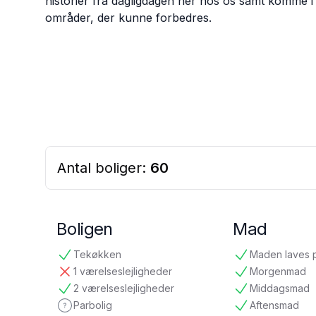
historier fra dagligdagen her hos os samt komme i
områder, der kunne forbedres.
Antal boliger:
60
Boligen
Mad
Tekøkken
Maden laves 
tilgængelig
tilgængelig
1 værelseslejligheder
Morgenmad
ikke tilgængelig
tilgængelig
2 værelseslejligheder
Middagsmad
tilgængelig
tilgængelig
Parbolig
Aftensmad
ikke oplyst
tilgængelig