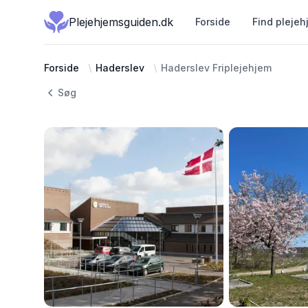
Plejehjemsguiden.dk
Forside
Find plejeh
Forside
Haderslev
Haderslev Friplejehjem
Søg