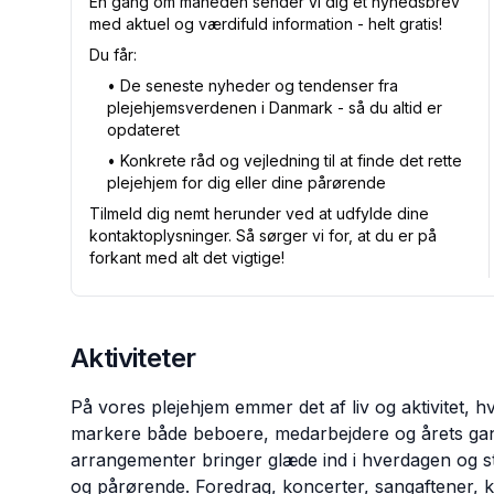
Én gang om måneden sender vi dig et nyhedsbrev
med aktuel og værdifuld information - helt gratis!
Du får:
•⁠ De seneste nyheder og tendenser fra
plejehjemsverdenen i Danmark - så du altid er
opdateret
•⁠ Konkrete råd og vejledning til at finde det rette
plejehjem for dig eller dine pårørende
Tilmeld dig nemt herunder ved at udfylde dine
kontaktoplysninger. Så sørger vi for, at du er på
forkant med alt det vigtige!
Aktiviteter
På vores plejehjem emmer det af liv og aktivitet, hv
markere både beboere, medarbejdere og årets gang
arrangementer bringer glæde ind i hverdagen og sty
og pårørende. Foredrag, koncerter, sangaftener, kr