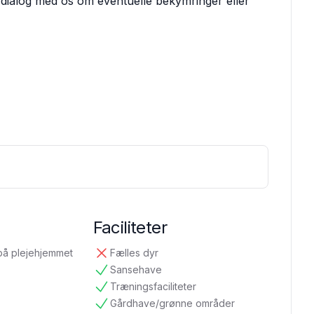
 dialog med os om eventuelle bekymringer eller
Faciliteter
på plejehjemmet
Fælles dyr
ikke tilgængelig
Sansehave
tilgængelig
Træningsfaciliteter
tilgængelig
Gårdhave/grønne områder
tilgængelig