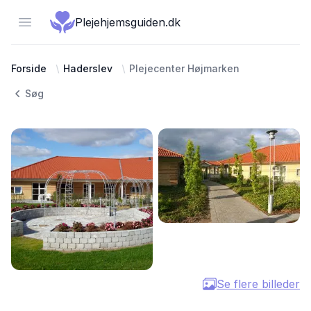
Open menu
Plejehjemsguiden.dk
Forside
Haderslev
Plejecenter Højmarken
Søg
Se flere billeder