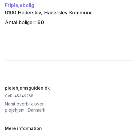
Friplejebolig
6100
Haderslev
,
Haderslev
Kommune
Antal boliger:
60
Footer
plejehjemsguiden.dk
CVR: 45349268
Nemt overblik over
plejehjem i Danmark.
Mere information