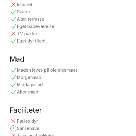
ikke oplyst
Internet
ikke tilgængelig
Skabe
tilgængelig
Altan terrasse
tilgængelig
Eget badeværelse
tilgængelig
TV pakke
ikke tilgængelig
Eget dyr tilladt
tilgængelig
Mad
Maden laves på plejehjemmet
tilgængelig
Morgenmad
tilgængelig
Middagsmad
tilgængelig
Aftensmad
tilgængelig
Faciliteter
Fælles dyr
ikke tilgængelig
Sansehave
ikke oplyst
Træningsfaciliteter