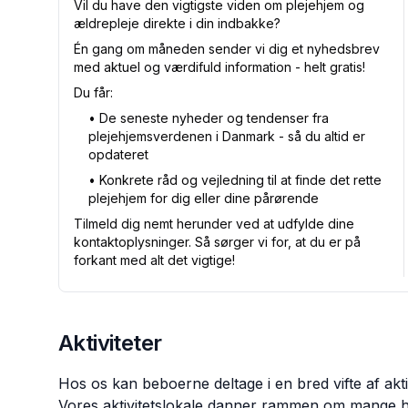
Vil du have den vigtigste viden om plejehjem og
ældrepleje direkte i din indbakke?
Én gang om måneden sender vi dig et nyhedsbrev
med aktuel og værdifuld information - helt gratis!
Du får:
•⁠ De seneste nyheder og tendenser fra
plejehjemsverdenen i Danmark - så du altid er
opdateret
•⁠ Konkrete råd og vejledning til at finde det rette
plejehjem for dig eller dine pårørende
Tilmeld dig nemt herunder ved at udfylde dine
kontaktoplysninger. Så sørger vi for, at du er på
forkant med alt det vigtige!
Aktiviteter
Hos os kan beboerne deltage i en bred vifte af akt
Vores aktivitetslokale danner rammen om mange h