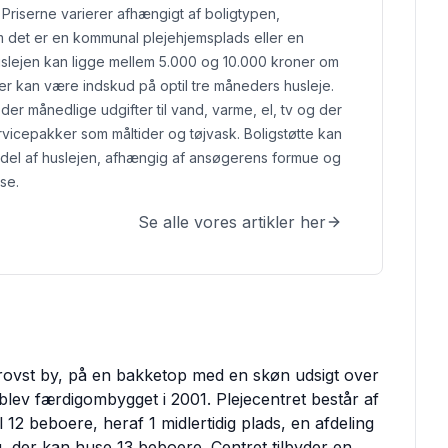
 Priserne varierer afhængigt af boligtypen,
 det er en kommunal plejehjemsplads eller en
slejen kan ligge mellem 5.000 og 10.000 kroner om
r kan være indskud på optil tre måneders husleje.
er månedlige udgifter til vand, varme, el, tv og der
rvicepakker som måltider og tøjvask.
Boligstøtte kan
del af huslejen, afhængig af ansøgerens formue og
se.
Se alle vores artikler her
 i Brovst by, på en bakketop med en skøn udsigt over
lev færdigombygget i 2001. Plejecentret består af
 12 beboere, heraf 1 midlertidig plads, en afdeling
g, der kan huse 13 beboere. Centret tilbyder en