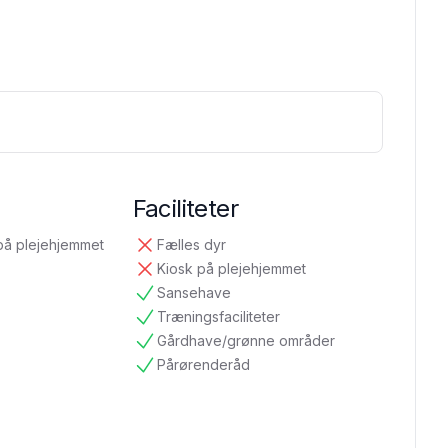
Faciliteter
på plejehjemmet
Fælles dyr
ikke tilgængelig
Kiosk på plejehjemmet
ikke tilgængelig
Sansehave
tilgængelig
Træningsfaciliteter
tilgængelig
Gårdhave/grønne områder
tilgængelig
Pårørenderåd
tilgængelig