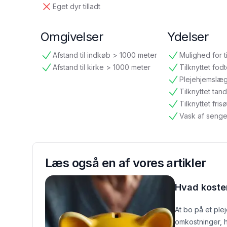
Eget dyr tilladt
ikke tilgængelig
Omgivelser
Ydelser
Afstand til indkøb > 1000 meter
Mulighed for t
tilgængelig
tilgængelig
Afstand til kirke > 1000 meter
Tilknyttet fod
tilgængelig
tilgængelig
Plejehjemslæ
tilgængelig
Tilknyttet ta
tilgængelig
Tilknyttet frisø
tilgængelig
Vask af senge
tilgængelig
Læs også en af vores artikler
Hvad koster
At bo på et ple
omkostninger, h