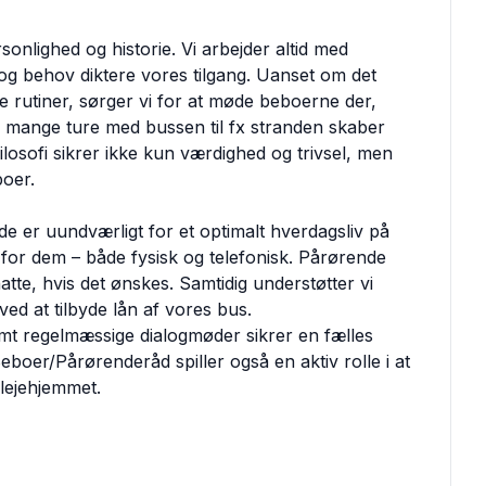
onlighed og historie. Vi arbejder altid med
og behov diktere vores tilgang. Uanset om det
ge rutiner, sørger vi for at møde beboerne der,
s mange ture med bussen til fx stranden skaber
osofi sikrer ikke kun værdighed og trivsel, men
boer.
e er uundværligt for et optimalt hverdagsliv på
 for dem – både fysisk og telefonisk. Pårørende
atte, hvis det ønskes. Samtidig understøtter vi
ed at tilbyde lån af vores bus.
amt regelmæssige dialogmøder sikrer en fælles
boer/Pårørenderåd spiller også en aktiv rolle i at
lejehjemmet.