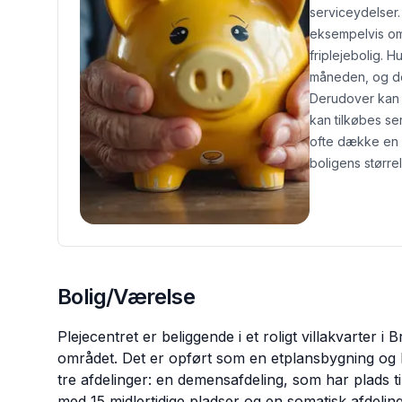
serviceydelser.
eksempelvis om
friplejebolig.
Hu
måneden, og de
Derudover kan d
kan tilkøbes se
ofte dække en 
boligens størrel
Bolig/Værelse
Plejecentret er beliggende i et roligt villakvarter
området. Det er opført som en etplansbygning og b
tre afdelinger: en demensafdeling, som har plads til
med 15 midlertidige pladser og en somatisk afdelin