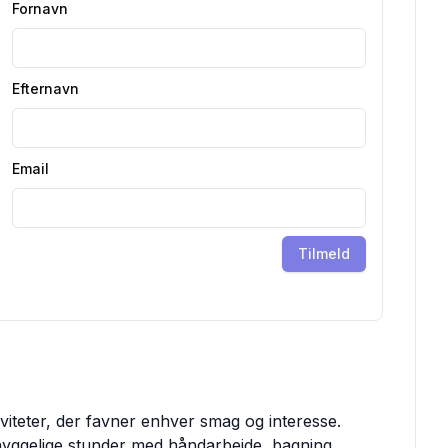
Fornavn
Efternavn
Email
Tilmeld
iviteter, der favner enhver smag og interesse.
yggelige stunder med håndarbejde, bagning,