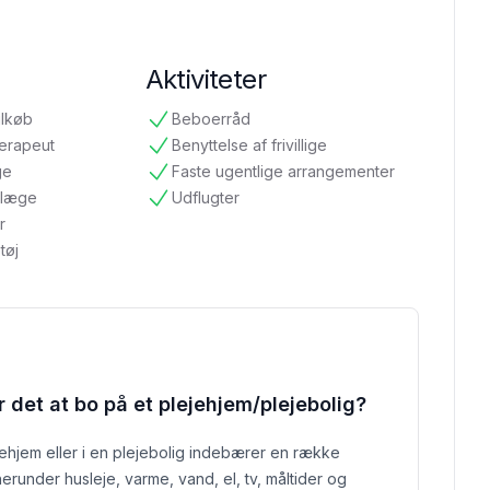
Aktiviteter
ilkøb
Beboerråd
tilgængelig
terapeut
Benyttelse af frivillige
tilgængelig
ge
Faste ugentlige arrangementer
tilgængelig
ndlæge
Udflugter
tilgængelig
r
tøj
 det at bo på et plejehjem/plejebolig?
jehjem eller i en plejebolig indebærer en række
erunder husleje, varme, vand, el, tv, måltider og