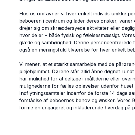
Hos os omfavner vi hver enkelt individs unikke pers
beboeren i centrum og lader deres ønsker, vaner 
drejer sig om skræddersyede aktiviteter eller dagli
hvor de er – både fysisk og følelsesmæssigt. Vore
glæde og samhørighed. Denne personcentrerede fil
også en meningsfuld tilværelse for hver enkelt be
Vi mener, at et stærkt samarbejde med de pårørend
plejehjemmet. Dørene står altid åbne døgnet rundt
har mulighed for at deltage i måltiderne eller overn
mulighederne for fælles oplevelser udenfor huset v
Indflytningssamtaler indenfor de første 14 dage s
forståelse af beboernes behov og ønsker. Vores Be
forme en engageret og inkluderende hverdag på p