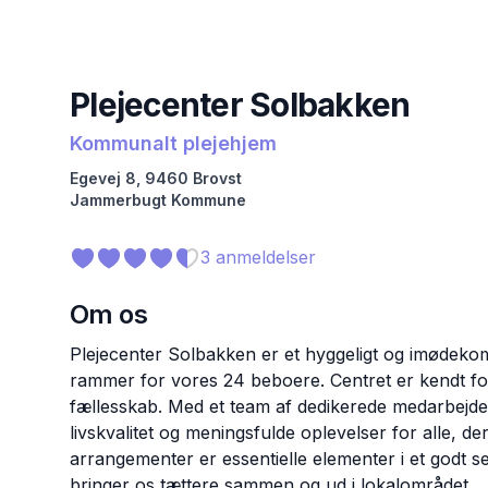
Plejecenter Solbakken
Kommunalt plejehjem
Egevej
8
,
9460
Brovst
Jammerbugt
Kommune
3
anmeldelser
Om os
Plejecenter Solbakken er et hyggeligt og imødeko
rammer for vores 24 beboere. Centret er kendt f
fællesskab. Med et team af dedikerede medarbejder
livskvalitet og meningsfulde oplevelser for alle, der
arrangementer er essentielle elementer i et godt sen
bringer os tættere sammen og ud i lokalområdet.