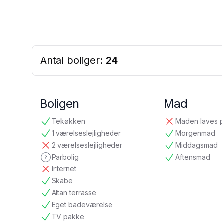
Antal boliger:
24
Boligen
Mad
Tekøkken
Maden laves 
tilgængelig
ikke tilgængelig
1 værelseslejligheder
Morgenmad
tilgængelig
tilgængelig
2 værelseslejligheder
Middagsmad
ikke tilgængelig
tilgængelig
Parbolig
Aftensmad
ikke oplyst
tilgængelig
Internet
ikke tilgængelig
Skabe
tilgængelig
Altan terrasse
tilgængelig
Eget badeværelse
tilgængelig
TV pakke
tilgængelig