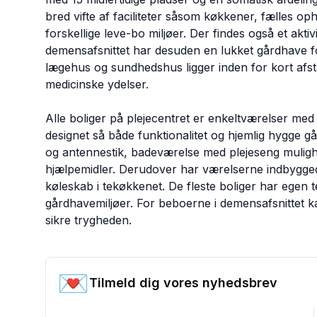
bred vifte af faciliteter såsom køkkener, fælles op
forskellige leve-bo miljøer. Der findes også et aktiv
demensafsnittet har desuden en lukket gårdhave f
lægehus og sundhedshus ligger inden for kort afsta
medicinske ydelser.
Alle boliger på plejecentret er enkeltværelser m
designet så både funktionalitet og hjemlig hygge g
og antennestik, badeværelse med plejeseng mulighed
hjælpemidler. Derudover har værelserne indbygge
køleskab i tekøkkenet. De fleste boliger har egen t
gårdhavemiljøer. For beboerne i demensafsnittet k
sikre trygheden.
💌
Tilmeld dig vores nyhedsbrev