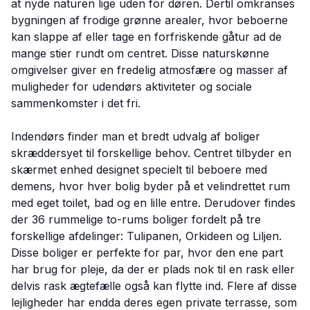
at nyde naturen lige uden for døren. Dertil omkranses
bygningen af frodige grønne arealer, hvor beboerne
kan slappe af eller tage en forfriskende gåtur ad de
mange stier rundt om centret. Disse naturskønne
omgivelser giver en fredelig atmosfære og masser af
muligheder for udendørs aktiviteter og sociale
sammenkomster i det fri.
Indendørs finder man et bredt udvalg af boliger
skræddersyet til forskellige behov. Centret tilbyder en
skærmet enhed designet specielt til beboere med
demens, hvor hver bolig byder på et velindrettet rum
med eget toilet, bad og en lille entre. Derudover findes
der 36 rummelige to-rums boliger fordelt på tre
forskellige afdelinger: Tulipanen, Orkideen og Liljen.
Disse boliger er perfekte for par, hvor den ene part
har brug for pleje, da der er plads nok til en rask eller
delvis rask ægtefælle også kan flytte ind. Flere af disse
lejligheder har endda deres egen private terrasse, som