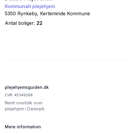
Kommunalt plejehjem
5350
Rynkeby
,
Kerteminde
Kommune
Antal boliger:
22
Footer
plejehjemsguiden.dk
CVR: 45349268
Nemt overblik over
plejehjem i Danmark.
Mere information