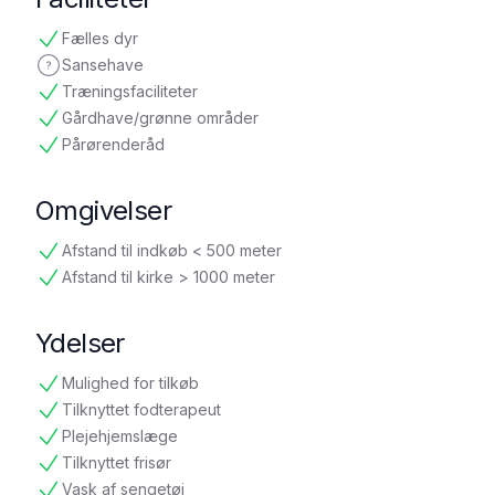
Fælles dyr
tilgængelig
Sansehave
ikke oplyst
Træningsfaciliteter
tilgængelig
Gårdhave/grønne områder
tilgængelig
Pårørenderåd
tilgængelig
Omgivelser
Afstand til indkøb < 500 meter
tilgængelig
Afstand til kirke > 1000 meter
tilgængelig
Ydelser
Mulighed for tilkøb
tilgængelig
Tilknyttet fodterapeut
tilgængelig
Plejehjemslæge
tilgængelig
Tilknyttet frisør
tilgængelig
Vask af sengetøj