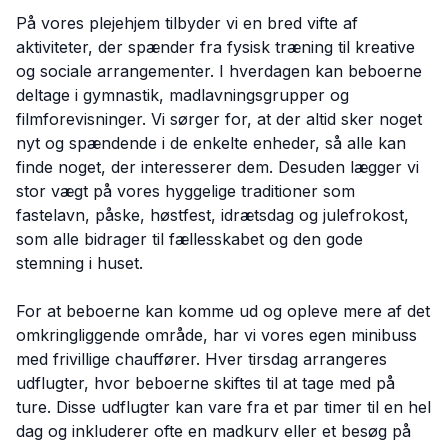
På vores plejehjem tilbyder vi en bred vifte af
aktiviteter, der spænder fra fysisk træning til kreative
og sociale arrangementer. I hverdagen kan beboerne
deltage i gymnastik, madlavningsgrupper og
filmforevisninger. Vi sørger for, at der altid sker noget
nyt og spændende i de enkelte enheder, så alle kan
finde noget, der interesserer dem. Desuden lægger vi
stor vægt på vores hyggelige traditioner som
fastelavn, påske, høstfest, idrætsdag og julefrokost,
som alle bidrager til fællesskabet og den gode
stemning i huset.
For at beboerne kan komme ud og opleve mere af det
omkringliggende område, har vi vores egen minibuss
med frivillige chauffører. Hver tirsdag arrangeres
udflugter, hvor beboerne skiftes til at tage med på
ture. Disse udflugter kan vare fra et par timer til en hel
dag og inkluderer ofte en madkurv eller et besøg på