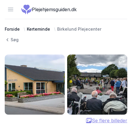
Open menu
Plejehjemsguiden.dk
Forside
Kerteminde
Birkelund Plejecenter
Søg
Se flere billeder