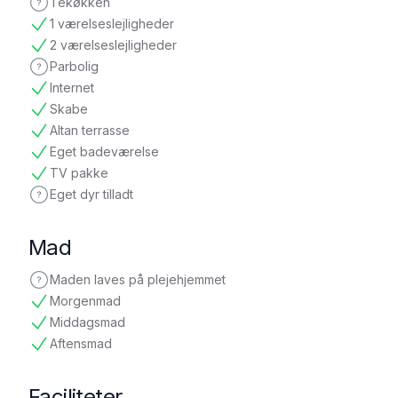
Tekøkken
ikke oplyst
1 værelseslejligheder
tilgængelig
2 værelseslejligheder
tilgængelig
Parbolig
ikke oplyst
Internet
tilgængelig
Skabe
tilgængelig
Altan terrasse
tilgængelig
Eget badeværelse
tilgængelig
TV pakke
tilgængelig
Eget dyr tilladt
ikke oplyst
Mad
Maden laves på plejehjemmet
ikke oplyst
Morgenmad
tilgængelig
Middagsmad
tilgængelig
Aftensmad
tilgængelig
Faciliteter