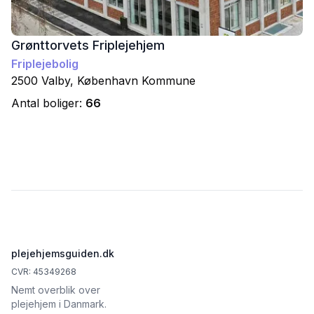
Grønttorvets Friplejehjem
Friplejebolig
2500
Valby
,
København
Kommune
Antal boliger:
66
Footer
plejehjemsguiden.dk
CVR: 45349268
Nemt overblik over
plejehjem i Danmark.