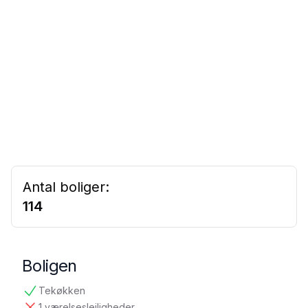
Antal boliger:
114
Boligen
Tekøkken
tilgængelig
1 værelseslejligheder