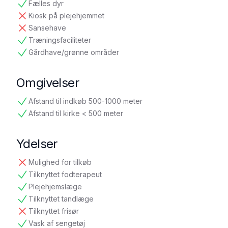
Fælles dyr
tilgængelig
Kiosk på plejehjemmet
ikke tilgængelig
Sansehave
ikke tilgængelig
Træningsfaciliteter
tilgængelig
Gårdhave/grønne områder
tilgængelig
Omgivelser
Afstand til indkøb 500-1000 meter
tilgængelig
Afstand til kirke < 500 meter
tilgængelig
Ydelser
Mulighed for tilkøb
ikke tilgængelig
Tilknyttet fodterapeut
tilgængelig
Plejehjemslæge
tilgængelig
Tilknyttet tandlæge
tilgængelig
Tilknyttet frisør
ikke tilgængelig
Vask af sengetøj