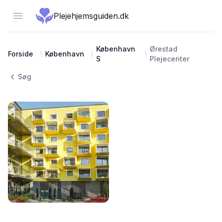
Open menu
Plejehjemsguiden.dk
København
Ørestad
Forside
København
S
Plejecenter
Søg