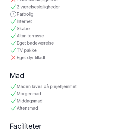
ikke tilgængelig
2 værelseslejligheder
tilgængelig
Parbolig
ikke oplyst
Internet
tilgængelig
Skabe
tilgængelig
Altan terrasse
tilgængelig
Eget badeværelse
tilgængelig
TV pakke
tilgængelig
Eget dyr tilladt
ikke tilgængelig
Mad
Maden laves på plejehjemmet
tilgængelig
Morgenmad
tilgængelig
Middagsmad
tilgængelig
Aftensmad
tilgængelig
Faciliteter