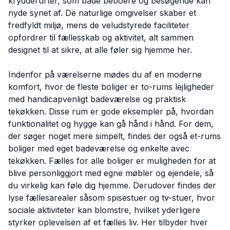
krydderurter, som både beboere og besøgende kan
nyde synet af. De naturlige omgivelser skaber et
fredfyldt miljø, mens de veludstyrede faciliteter
opfordrer til fællesskab og aktivitet, alt sammen
designet til at sikre, at alle føler sig hjemme her.
Indenfor på værelserne mødes du af en moderne
komfort, hvor de fleste boliger er to-rums lejligheder
med handicapvenligt badeværelse og praktisk
tekøkken. Disse rum er gode eksempler på, hvordan
funktionalitet og hygge kan gå hånd i hånd. For dem,
der søger noget mere simpelt, findes der også et-rums
boliger med eget badeværelse og enkelte avec
tekøkken. Fælles for alle boliger er muligheden for at
blive personliggjort med egne møbler og ejendele, så
du virkelig kan føle dig hjemme. Derudover findes der
lyse fællesarealer såsom spisestuer og tv-stuer, hvor
sociale aktiviteter kan blomstre, hvilket yderligere
styrker oplevelsen af et fælles liv. Her tilbyder hver