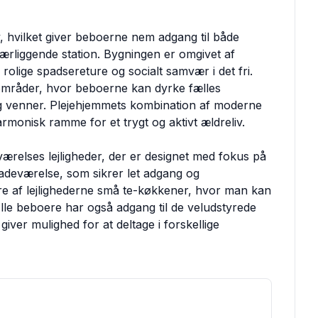
by, hvilket giver beboerne nem adgang til både
nærliggende station. Bygningen er omgivet af
 rolige spadsereture og socialt samvær i det fri.
sområder, hvor beboerne kan dyrke fælles
e og venner. Plejehjemmets kombination af moderne
rmonisk ramme for et trygt og aktivt ældreliv.
ærelses lejligheder, der er designet med fokus på
 badeværelse, som sikrer let adgang og
e af lejlighederne små te-køkkener, hvor man kan
 Alle beboere har også adgang til de veludstyrede
 giver mulighed for at deltage i forskellige