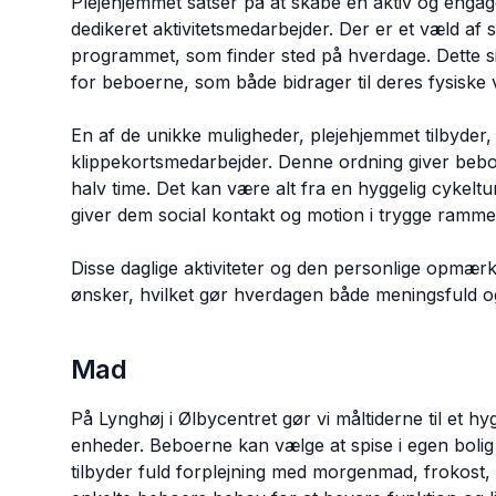
Plejehjemmet satser på at skabe en aktiv og enga
dedikeret aktivitetsmedarbejder. Der er et væld af
programmet, som finder sted på hverdage. Dette sik
for beboerne, som både bidrager til deres fysiske 
En af de unikke muligheder, plejehjemmet tilbyder,
klippekortsmedarbejder. Denne ordning giver beboer
halv time. Det kan være alt fra en hyggelig cykeltu
giver dem social kontakt og motion i trygge ramme
Disse daglige aktiviteter og den personlige opm
ønsker, hvilket gør hverdagen både meningsfuld o
Mad
På Lynghøj i Ølbycentret gør vi måltiderne til et h
enheder. Beboerne kan vælge at spise i egen bolig
tilbyder fuld forplejning med morgenmad, frokost,