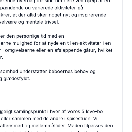
gerende hverdag for sine beboere ved hjælp af en
 spændende og varierede aktiviteter på
rer, at der altid sker noget nyt og inspirerende
velvære og mentale trivsel.
 er den personlige tid med en
ne mulighed for at nyde en til en-aktiviteter i en
r i omgivelserne eller en afslappende gåtur, hvilket
r.
ærksomhed understøtter beboernes behov og
g glædesfyldt.
yggeligt samlingspunkt i hver af vores 5 leve-bo
 eller sammen med de andre i spisestuen. Vi
 aftensmad og mellemmåltider. Maden tilpasses den