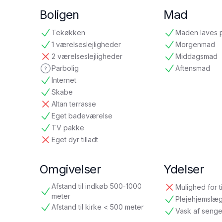
Boligen
Mad
Tekøkken
Maden laves 
tilgængelig
tilgængelig
1 værelseslejligheder
Morgenmad
tilgængelig
tilgængelig
2 værelseslejligheder
Middagsmad
ikke tilgængelig
tilgængelig
Parbolig
Aftensmad
ikke oplyst
tilgængelig
Internet
tilgængelig
Skabe
tilgængelig
Altan terrasse
ikke tilgængelig
Eget badeværelse
tilgængelig
TV pakke
tilgængelig
Eget dyr tilladt
ikke tilgængelig
Omgivelser
Ydelser
Afstand til indkøb 500-1000
Mulighed for t
ikke tilgængelig
tilgængelig
meter
Plejehjemslæ
tilgængelig
Afstand til kirke < 500 meter
Vask af senge
tilgængelig
tilgængelig