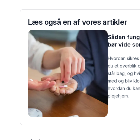
Læs også en af vores artikler
Sådan funge
bør vide s
Hvordan sikres
du et overblik 
står bag, og hvi
med og bliv kl
hvordan du kan
plejehjem.