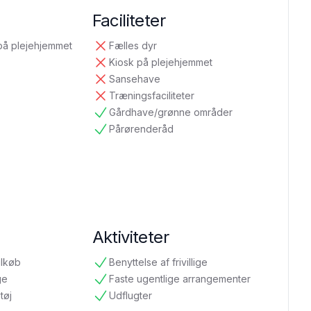
Faciliteter
på plejehjemmet
Fælles dyr
ikke tilgængelig
Kiosk på plejehjemmet
ikke tilgængelig
Sansehave
ikke tilgængelig
Træningsfaciliteter
ikke tilgængelig
Gårdhave/grønne områder
tilgængelig
Pårørenderåd
tilgængelig
Aktiviteter
ilkøb
Benyttelse af frivillige
tilgængelig
ge
Faste ugentlige arrangementer
tilgængelig
tøj
Udflugter
tilgængelig