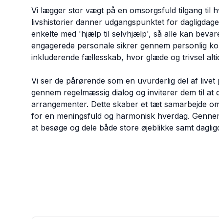
Vi lægger stor vægt på en omsorgsfuld tilgang ti
livshistorier danner udgangspunktet for dagligdagen
enkelte med 'hjælp til selvhjælp', så alle kan beva
engagerede personale sikrer gennem personlig kont
inkluderende fællesskab, hvor glæde og trivsel alti
Vi ser de pårørende som en uvurderlig del af live
gennem regelmæssig dialog og inviterer dem til at d
arrangementer. Dette skaber et tæt samarbejde om
for en meningsfuld og harmonisk hverdag. Gennem
at besøge og dele både store øjeblikke samt dagli