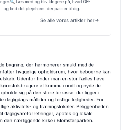
nger.
🔍 Læs med og bliv klogere på, hvad OK-
- og find det plejehjem, der passer til dig.
Se alle vores artikler her
ende bygning, der harmonerer smukt med de
 omfatter hyggelige opholdsrum, hvor beboerne kan
dt selskab. Udenfor finder man en stor fælles have
or kørestolsbrugere at komme rundt og nyde de
pholde sig på den store terrasse, der ligger i
e dagligdags måltider og festlige lejligheder. For
llige aktivitets- og træningslokaler. Beliggenheden
l dagligvareforretninger, apotek og lokale
m den nærliggende kirke i Blomsterparken.