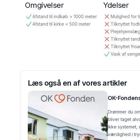
Omgivelser
Ydelser
Afstand til indkøb > 1000 meter
Mulighed for t
tilgængelig
ikke tilgængelig
Afstand til kirke < 500 meter
Tilknyttet fod
tilgængelig
ikke tilgængelig
Plejehjemslæ
ikke tilgængelig
Tilknyttet ta
ikke tilgængelig
Tilknyttet frisø
ikke tilgængelig
Vask af senge
tilgængelig
Læs også en af vores artikler
OK-Fondens
Drømmer du om 
bliver taget al
ikke systemet,
værdighed i tr