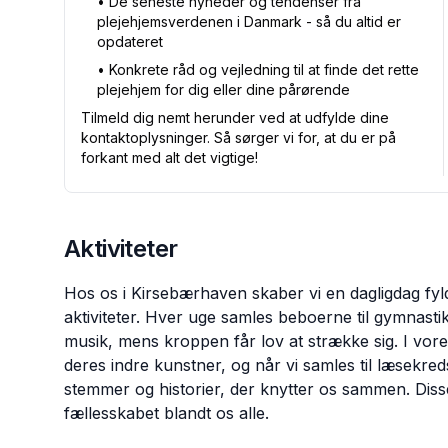
•⁠ De seneste nyheder og tendenser fra
plejehjemsverdenen i Danmark - så du altid er
opdateret
•⁠ Konkrete råd og vejledning til at finde det rette
plejehjem for dig eller dine pårørende
Tilmeld dig nemt herunder ved at udfylde dine
kontaktoplysninger. Så sørger vi for, at du er på
forkant med alt det vigtige!
Aktiviteter
Hos os i Kirsebærhaven skaber vi en dagligdag fy
aktiviteter. Hver uge samles beboerne til gymnastik
musik, mens kroppen får lov at strække sig. I vo
deres indre kunstner, og når vi samles til læsekr
stemmer og historier, der knytter os sammen. Diss
fællesskabet blandt os alle.