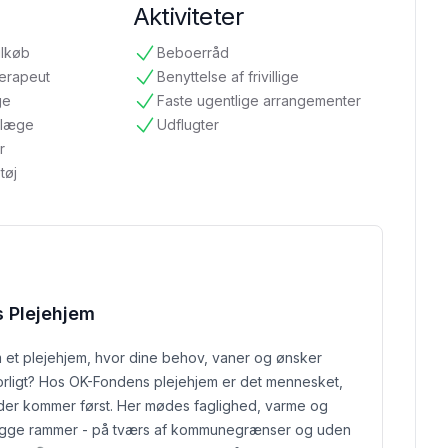
Aktiviteter
ilkøb
Beboerråd
tilgængelig
terapeut
Benyttelse af frivillige
tilgængelig
ge
Faste ugentlige arrangementer
tilgængelig
ndlæge
Udflugter
tilgængelig
r
tøj
 Plejehjem
et plejehjem, hvor dine behov, vaner og ønsker
vorligt? Hos OK-Fondens plejehjem er det mennesket,
 der kommer først. Her mødes faglighed, varme og
ygge rammer - på tværs af kommunegrænser og uden