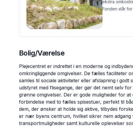
ekstra omkostni
Fonden står for 
Bolig/Værelse
Plejecentret er indrettet i en moderne og indbyd
omkringliggende omgivelser. De fælles faciliteter
samles til sociale aktiviteter eller afslapning i go
udstyret med flisegange, der gør det nemt selv f
grønne omgivelser. Der er gode muligheder for at o
forbindelse med to fælles spisestuer, perfekt til båd
dem, der ønsker at holde sig aktive, tilbydes forske
er nær byens centrum, hvilket sikrer nem adgang ti
transportmuligheder samt kulturelle oplevelser so