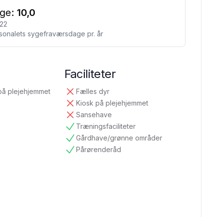
ge:
10,0
22
sonalets sygefraværsdage pr. år
Faciliteter
på plejehjemmet
Fælles dyr
ikke tilgængelig
Kiosk på plejehjemmet
ikke tilgængelig
Sansehave
ikke tilgængelig
Træningsfaciliteter
tilgængelig
Gårdhave/grønne områder
tilgængelig
Pårørenderåd
tilgængelig