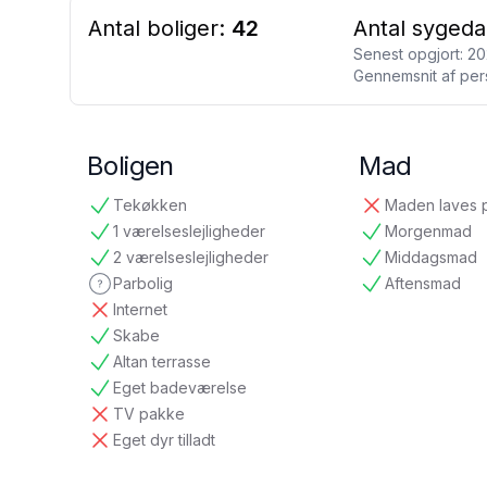
Antal boliger:
42
Antal sygeda
Senest opgjort:
20
Gennemsnit af per
Boligen
Mad
Tekøkken
Maden laves 
tilgængelig
ikke tilgængelig
1 værelseslejligheder
Morgenmad
tilgængelig
tilgængelig
2 værelseslejligheder
Middagsmad
tilgængelig
tilgængelig
Parbolig
Aftensmad
ikke oplyst
tilgængelig
Internet
ikke tilgængelig
Skabe
tilgængelig
Altan terrasse
tilgængelig
Eget badeværelse
tilgængelig
TV pakke
ikke tilgængelig
Eget dyr tilladt
ikke tilgængelig