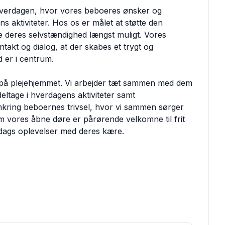
l hverdagen, hvor vores beboeres ønsker og
s aktiviteter. Hos os er målet at støtte den
re deres selvstændighed længst muligt. Vores
akt og dialog, at der skabes et trygt og
d er i centrum.
t på plejehjemmet. Vi arbejder tæt sammen med dem
eltage i hverdagens aktiviteter samt
kring beboernes trivsel, hvor vi sammen sørger
 vores åbne døre er pårørende velkomne til frit
gdags oplevelser med deres kære.