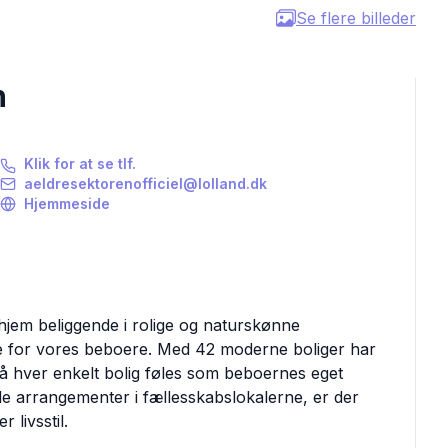
Se flere billeder
n
Klik for at se tlf.
aeldresektorenofficiel@lolland.dk
Hjemmeside
hjem beliggende i rolige og naturskønne
e for vores beboere. Med 42 moderne boliger har
, så hver enkelt bolig føles som beboernes eget
ale arrangementer i fællesskabslokalerne, er der
 livsstil.