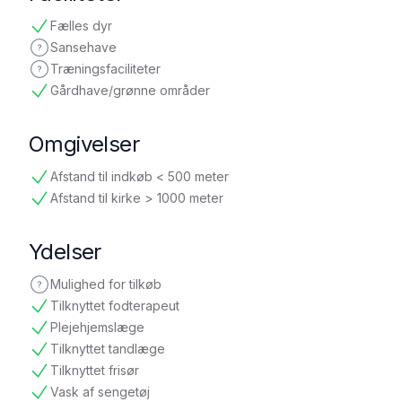
Fælles dyr
tilgængelig
Sansehave
ikke oplyst
Træningsfaciliteter
ikke oplyst
Gårdhave/grønne områder
tilgængelig
Omgivelser
Afstand til indkøb < 500 meter
tilgængelig
Afstand til kirke > 1000 meter
tilgængelig
Ydelser
Mulighed for tilkøb
ikke oplyst
Tilknyttet fodterapeut
tilgængelig
Plejehjemslæge
tilgængelig
Tilknyttet tandlæge
tilgængelig
Tilknyttet frisør
tilgængelig
Vask af sengetøj
tilgængelig