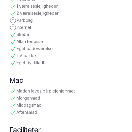
tilgængelig
1 værelseslejligheder
tilgængelig
2 værelseslejligheder
tilgængelig
Parbolig
ikke oplyst
Internet
ikke oplyst
Skabe
tilgængelig
Altan terrasse
tilgængelig
Eget badeværelse
tilgængelig
TV pakke
tilgængelig
Eget dyr tilladt
tilgængelig
Mad
Maden laves på plejehjemmet
tilgængelig
Morgenmad
tilgængelig
Middagsmad
tilgængelig
Aftensmad
tilgængelig
Faciliteter