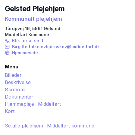
Gelsted Plejehjem
Kommunalt plejehjem
Tårupvej
16
,
5591
Gelsted
Middelfart
Kommune
Klik for at se tlf.
Birgitte.falkelevbjornskov@middelfart.dk
Hjemmeside
Menu
Billeder
Beskrivelse
Økonomi
Dokumenter
Hjemmepleje i
Middelfart
Kort
Se alle plejehjem i
Middelfart
kommune