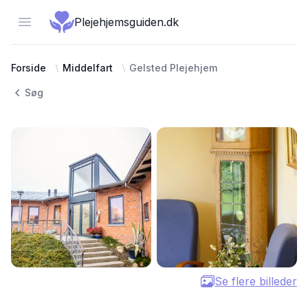
Open menu
Plejehjemsguiden.dk
Forside
Middelfart
Gelsted Plejehjem
Søg
Se flere billeder