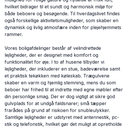
hvilket bidrager til et sundt og harmonisk miljø for
både beboere og besøgende. Til hverdagslivet findes
også forskellige aktivitetsmuligheder, som skaber en
dynamisk og livlig atmosfære inden for plejehjemmets
rammer.
Vores boligafdelinger består af velindrettede
lejligheder, der er designet med komfort og
funktionalitet for øje. I to af husene tilbyder vi
lejligheder, der inkluderer en stue, badeværelse samt
et praktisk tekøkken med køleskab. Trægulvene
skaber en varm og hjemlig stemning, mens du som
beboer har frihed til at indrette med egne møbler efter
din personlige smag. Der er dog vigtigt at sikre god
gulvplads for at undgå faldsnarer; små tæpper
frarådes på grund af risikoen for snubleulykker.
Samtlige lejligheder er udstyret med antennestik, pc-
stik og telefonstik, hvilket gør det muligt at opretholde