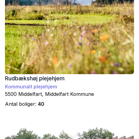
Rudbækshøj plejehjem
Kommunalt plejehjem
5500
Middelfart
,
Middelfart
Kommune
Antal boliger:
40