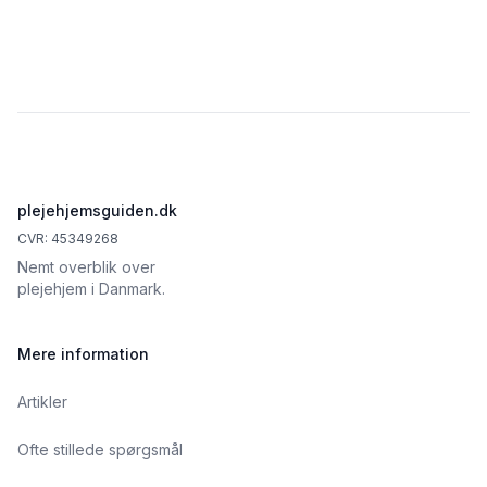
Footer
plejehjemsguiden.dk
CVR: 45349268
Nemt overblik over
plejehjem i Danmark.
Mere information
Artikler
Ofte stillede spørgsmål