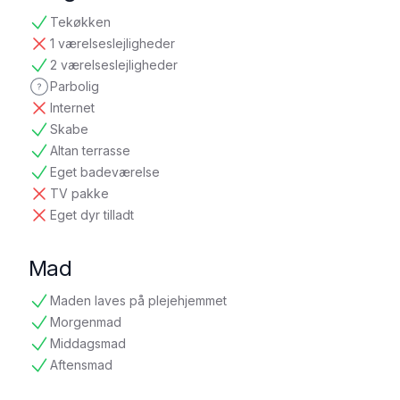
Tekøkken
tilgængelig
1 værelseslejligheder
ikke tilgængelig
2 værelseslejligheder
tilgængelig
Parbolig
ikke oplyst
Internet
ikke tilgængelig
Skabe
tilgængelig
Altan terrasse
tilgængelig
Eget badeværelse
tilgængelig
TV pakke
ikke tilgængelig
Eget dyr tilladt
ikke tilgængelig
Mad
Maden laves på plejehjemmet
tilgængelig
Morgenmad
tilgængelig
Middagsmad
tilgængelig
Aftensmad
tilgængelig