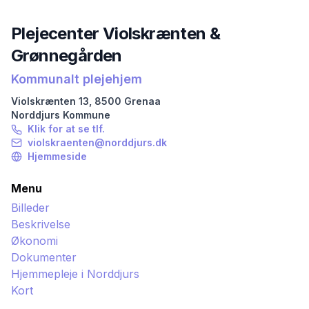
Plejecenter Violskrænten &
Grønnegården
Kommunalt plejehjem
Violskrænten
13
,
8500
Grenaa
Norddjurs
Kommune
Klik for at se tlf.
violskraenten@norddjurs.dk
Hjemmeside
Menu
Billeder
Beskrivelse
Økonomi
Dokumenter
Hjemmepleje i
Norddjurs
Kort