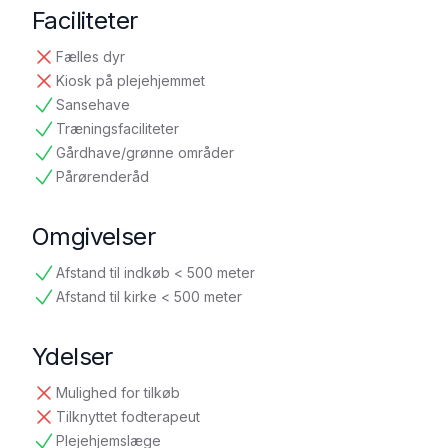
Faciliteter
Fælles dyr
ikke tilgængelig
Kiosk på plejehjemmet
ikke tilgængelig
Sansehave
tilgængelig
Træningsfaciliteter
tilgængelig
Gårdhave/grønne områder
tilgængelig
Pårørenderåd
tilgængelig
Omgivelser
Afstand til indkøb < 500 meter
tilgængelig
Afstand til kirke < 500 meter
tilgængelig
Ydelser
Mulighed for tilkøb
ikke tilgængelig
Tilknyttet fodterapeut
ikke tilgængelig
Plejehjemslæge