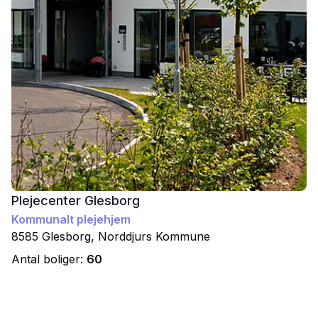
Plejecenter Glesborg
Kommunalt plejehjem
8585
Glesborg
,
Norddjurs
Kommune
Antal boliger:
60