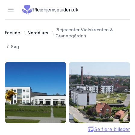
Open menu
Plejehjemsguiden.dk
Plejecenter Violskrænten &
Forside
Norddjurs
Grønnegården
Søg
Se flere billeder