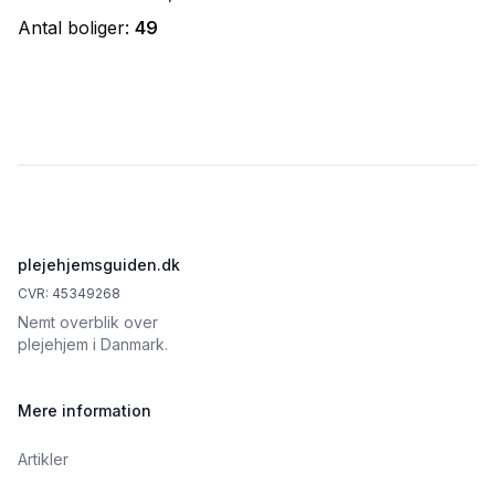
Antal boliger:
49
Footer
plejehjemsguiden.dk
CVR: 45349268
Nemt overblik over
plejehjem i Danmark.
Mere information
Artikler