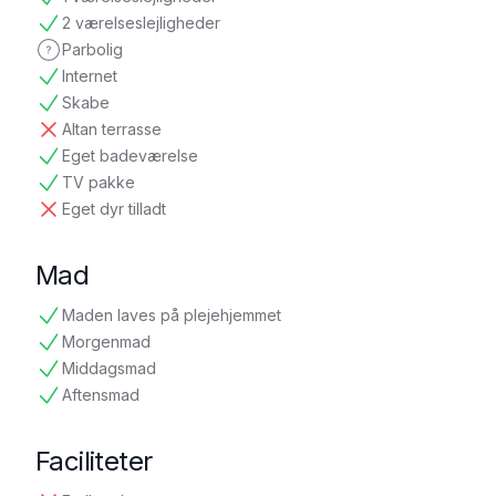
tilgængelig
2 værelseslejligheder
tilgængelig
Parbolig
ikke oplyst
Internet
tilgængelig
Skabe
tilgængelig
Altan terrasse
ikke tilgængelig
Eget badeværelse
tilgængelig
TV pakke
tilgængelig
Eget dyr tilladt
ikke tilgængelig
Mad
Maden laves på plejehjemmet
tilgængelig
Morgenmad
tilgængelig
Middagsmad
tilgængelig
Aftensmad
tilgængelig
Faciliteter