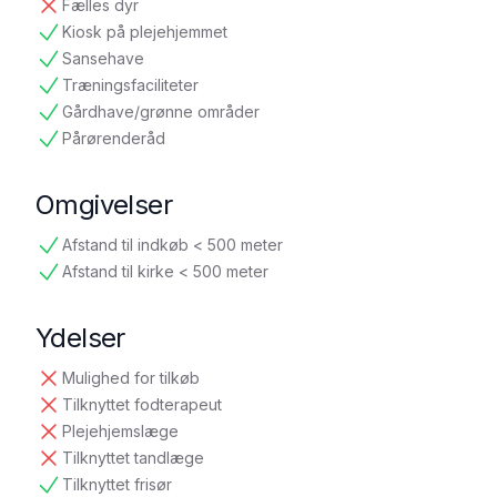
Fælles dyr
ikke tilgængelig
Kiosk på plejehjemmet
tilgængelig
Sansehave
tilgængelig
Træningsfaciliteter
tilgængelig
Gårdhave/grønne områder
tilgængelig
Pårørenderåd
tilgængelig
Omgivelser
Afstand til indkøb < 500 meter
tilgængelig
Afstand til kirke < 500 meter
tilgængelig
Ydelser
Mulighed for tilkøb
ikke tilgængelig
Tilknyttet fodterapeut
ikke tilgængelig
Plejehjemslæge
ikke tilgængelig
Tilknyttet tandlæge
ikke tilgængelig
Tilknyttet frisør
tilgængelig