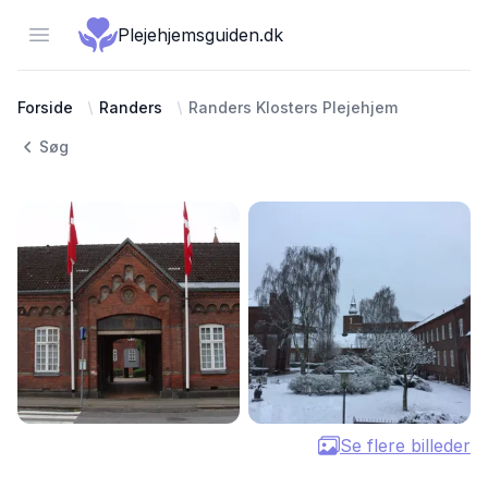
Open menu
Plejehjemsguiden.dk
Forside
Randers
Randers Klosters Plejehjem
Søg
Se flere billeder