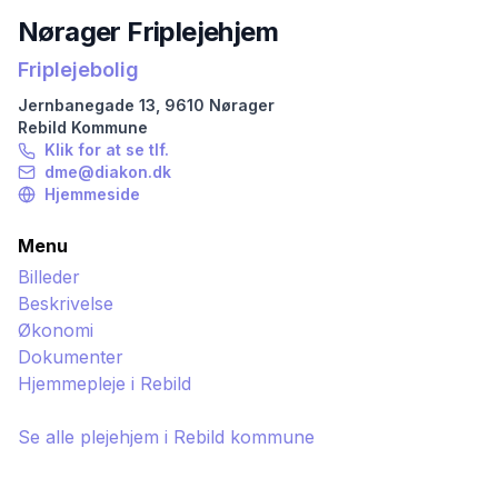
Nørager Friplejehjem
Friplejebolig
Jernbanegade
13
,
9610
Nørager
Rebild
Kommune
Klik for at se tlf.
dme@diakon.dk
Hjemmeside
Menu
Billeder
Beskrivelse
Økonomi
Dokumenter
Hjemmepleje i
Rebild
Se alle plejehjem i
Rebild
kommune