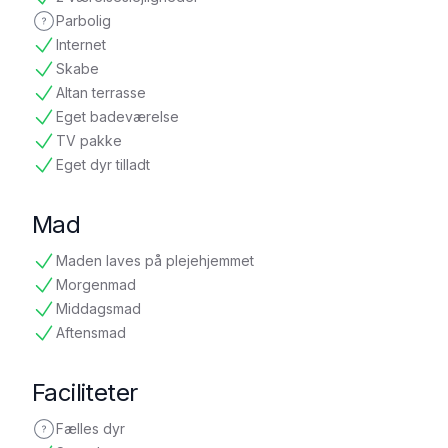
tilgængelig
Parbolig
ikke oplyst
Internet
tilgængelig
Skabe
tilgængelig
Altan terrasse
tilgængelig
Eget badeværelse
tilgængelig
TV pakke
tilgængelig
Eget dyr tilladt
tilgængelig
Mad
Maden laves på plejehjemmet
tilgængelig
Morgenmad
tilgængelig
Middagsmad
tilgængelig
Aftensmad
tilgængelig
Faciliteter
Fælles dyr
ikke oplyst