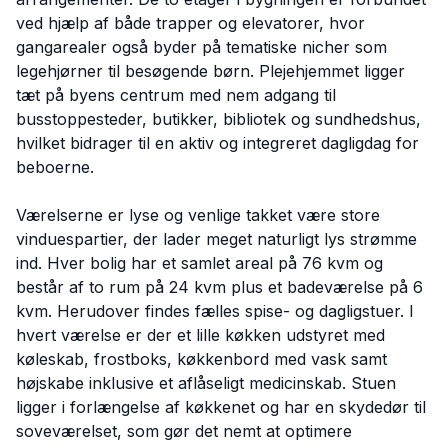
ved hjælp af både trapper og elevatorer, hvor
gangarealer også byder på tematiske nicher som
legehjørner til besøgende børn. Plejehjemmet ligger
tæt på byens centrum med nem adgang til
busstoppesteder, butikker, bibliotek og sundhedshus,
hvilket bidrager til en aktiv og integreret dagligdag for
beboerne.
Værelserne er lyse og venlige takket være store
vinduespartier, der lader meget naturligt lys strømme
ind. Hver bolig har et samlet areal på 76 kvm og
består af to rum på 24 kvm plus et badeværelse på 6
kvm. Herudover findes fælles spise- og dagligstuer. I
hvert værelse er der et lille køkken udstyret med
køleskab, frostboks, køkkenbord med vask samt
højskabe inklusive et aflåseligt medicinskab. Stuen
ligger i forlængelse af køkkenet og har en skydedør til
soveværelset, som gør det nemt at optimere