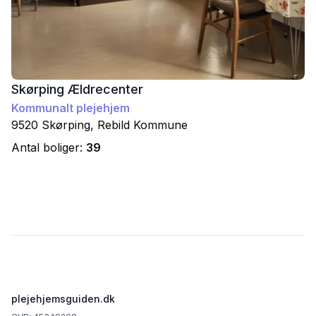
Skørping Ældrecenter
Kommunalt plejehjem
9520
Skørping
,
Rebild
Kommune
Antal boliger:
39
Footer
plejehjemsguiden.dk