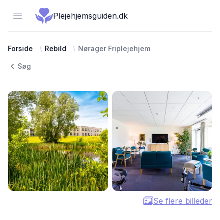
Open menu
Plejehjemsguiden.dk
Forside
Rebild
Nørager Friplejehjem
Søg
Se flere billeder