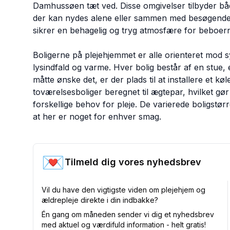
Damhussøen tæt ved. Disse omgivelser tilbyder bå
der kan nydes alene eller sammen med besøgende. 
sikrer en behagelig og tryg atmosfære for beboern
Boligerne på plejehjemmet er alle orienteret mod syd
lysindfald og varme. Hver bolig består af en stue, 
måtte ønske det, er der plads til at installere et k
toværelsesboliger beregnet til ægtepar, hvilket gø
forskellige behov for pleje. De varierede boligstør
at her er noget for enhver smag.
💌
Tilmeld dig vores nyhedsbrev
Vil du have den vigtigste viden om plejehjem og
ældrepleje direkte i din indbakke?
Én gang om måneden sender vi dig et nyhedsbrev
med aktuel og værdifuld information - helt gratis!