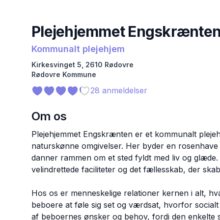
Plejehjemmet Engskrænte
Kommunalt plejehjem
Kirkesvinget
5
,
2610
Rødovre
Rødovre
Kommune
28
anmeldelser
Om os
Plejehjemmet Engskrænten er et kommunalt plejehj
naturskønne omgivelser. Her byder en rosenhave
danner rammen om et sted fyldt med liv og glæde.
velindrettede faciliteter og det fællesskab, der sk
Hos os er menneskelige relationer kernen i alt, hvad
beboere at føle sig set og værdsat, hvorfor social
af beboernes ønsker og behov, fordi den enkelte 